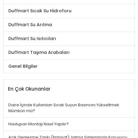
Duffmart Sıcak Su Hidroforu
Duffmart Su Arıtma
Duffmart Su Isıtıcıları
Duffmart Taşıma Arabaları
Genel Bilgiler
En Çok Okunanlar
Daire İçinde Kullanılan Sıcak Suyun Basıncını Yükseltmek
Mümkün mü?
Havlupan Montajı Nasıl Yapılır?
Açık Genleşme Tankı (İmbisat): Isıtma Sisteminizin Koruyucu