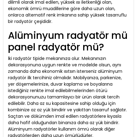
dilimli olarak imal edilen, yüksek ısı iletkenliği olan,
ekonomik ömrü muadillerine göre daha uzun olan,
onlarca alternatif renk imkanına sahip yüksek tasarruflu
bir radyatör çeşididir.
Alüminyum radyatör mü
panel radyatör mü?
İki radyatör tipide mekanınıza olur. Mekanınızın
dekorasyonuna uygun renkte ve modelde olsun, aynı
zamanda daha ekonomik ısıtsın isterseniz alüminyum
radyatör ilk tercihiniz olmalıdır. Mobilyanıza, parkenize,
yer döşemelerinize, duvar kaplama ve boyalarına
istediğiniz renkte imal edilebilmelerinden ötürü
dekorasyonunuzu tamamlayıcı bir ürün olarak tercih
edilebilir. Daha az su kapasitesine sahip olduğu için
kombinize az az yük bindirir ve yakıttan tasarruf sağlatır.
Saçtan ve dökümden imal edilen radyatörlere kıyasla
daha hafif olduğundan binanıza daha az yük bindirir.
Alüminyum radyatörler kullanım ömrü olarak diğer
radyatörlerden daha uzun ömürlüdürler.