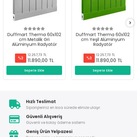
Duffmart Therma 60x102
Duffmart Therma 60x102
cm Metalik Gri
cm Yeşil Alüminyum
Alüminyum Radyatör
Radyatör
12.257,73 TL
12.257,73 TL
%3
%3
11.890,00 TL
11.890,00 TL
Sepete Ekle
Sepete Ekle
Hızlı Teslimat
Siparişleriniz en kısa sürede elinize ulaşır.
Güvenli Alışveriş
Güvenli ve kolay ödeme sistemi
Geniş Ürün Yelpazesi