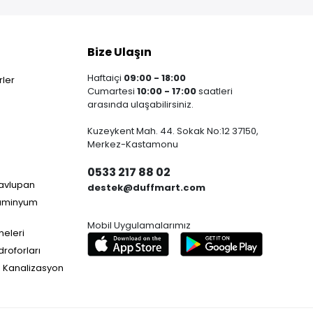
Bize Ulaşın
Haftaiçi
09:00 - 18:00
ler
Cumartesi
10:00 - 17:00
saatleri
arasında ulaşabilirsiniz.
Kuzeykent Mah. 44. Sokak No:12 37150,
Merkez-Kastamonu
0533 217 88 02
Havlupan
destek@duffmart.com
lüminyum
Mobil Uygulamalarımız
neleri
droforları
e Kanalizasyon