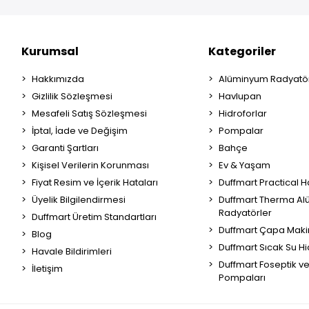
Kurumsal
Kategoriler
Hakkımızda
Alüminyum Radyatör
Gizlilik Sözleşmesi
Havlupan
Mesafeli Satış Sözleşmesi
Hidroforlar
İptal, İade ve Değişim
Pompalar
Garanti Şartları
Bahçe
Kişisel Verilerin Korunması
Ev & Yaşam
Fiyat Resim ve İçerik Hataları
Duffmart Practical 
Üyelik Bilgilendirmesi
Duffmart Therma A
Radyatörler
Duffmart Üretim Standartları
Duffmart Çapa Maki
Blog
Duffmart Sıcak Su Hi
Havale Bildirimleri
Duffmart Foseptik v
İletişim
Pompaları