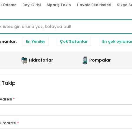
lı Ödeme
Bayi Girişi
Sipariş Takip
Havale Bildirimleri
Sıkça S
ananlar:
En Yeniler
Çok Satanlar
En çok oylana
Hidroforlar
Pompalar
ş Takip
 Adresi
*
 Numarası
*