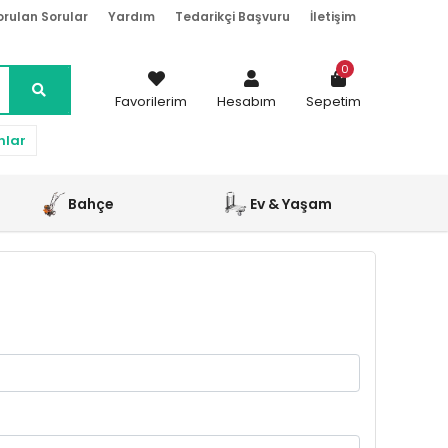
orulan Sorular
Yardım
Tedarikçi Başvuru
İletişim
0
Favorilerim
Hesabım
Sepetim
nlar
Bahçe
Ev & Yaşam