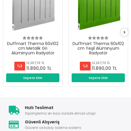
Duffmart Therma 60x102
Duffmart Therma 60x102
cm Metalik Gri
cm Yeşil Alüminyum
Alüminyum Radyatör
Radyatör
12.257,73 TL
12.257,73 TL
%3
%3
11.890,00 TL
11.890,00 TL
Sepete Ekle
Sepete Ekle
Hızlı Teslimat
Siparişleriniz en kısa sürede elinize ulaşır.
Güvenli Alışveriş
Güvenli ve kolay ödeme sistemi