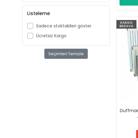
Listeleme
KARGO
Sadece stoktakileri göster
BEDAVA
Ücretsiz Kargo
Seçimleri Temizle
Duffmart