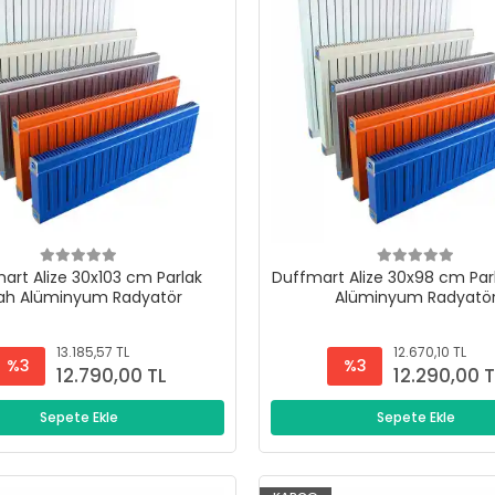
art Alize 30x103 cm Parlak
Duffmart Alize 30x98 cm Par
yah Alüminyum Radyatör
Alüminyum Radyatö
13.185,57 TL
12.670,10 TL
%3
%3
12.790,00 TL
12.290,00 
Sepete Ekle
Sepete Ekle