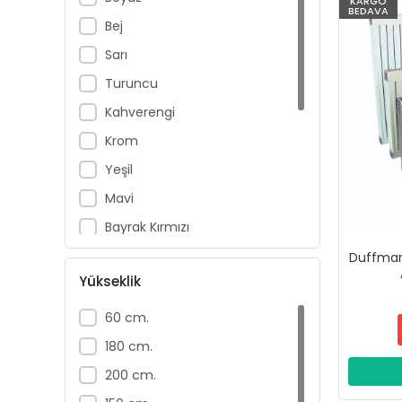
KARGO
BEDAVA
Bej
Sarı
Turuncu
Kahverengi
Krom
Yeşil
Mavi
Bayrak Kırmızı
Metalik Gri
Duffmart
Yükseklik
Antrasit
Parlak Gri
60 cm.
Mat Gri
180 cm.
Açık Gri
200 cm.
Buz Beyaz