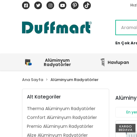
Hız
En Çok Ar
Alüminyum
Havlupan
Radyatörler
Ana Sayfa
Alüminyum Radyatörler
Alt Kategoriler
Alüminy
Therma Alüminyum Radyatörler
En yen
Comfort Alüminyum Radyatörler
Premio Alüminyum Radyatörler
KARGO
BEDAVA
Alize Alüminyum Radyatörler