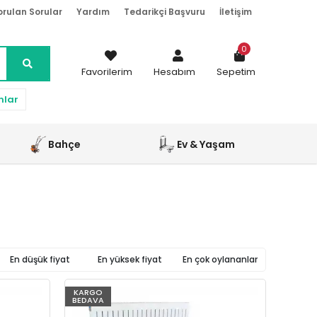
orulan Sorular
Yardım
Tedarikçi Başvuru
İletişim
0
Favorilerim
Hesabım
Sepetim
nlar
Bahçe
Ev & Yaşam
En düşük fiyat
En yüksek fiyat
En çok oylananlar
KARGO
BEDAVA