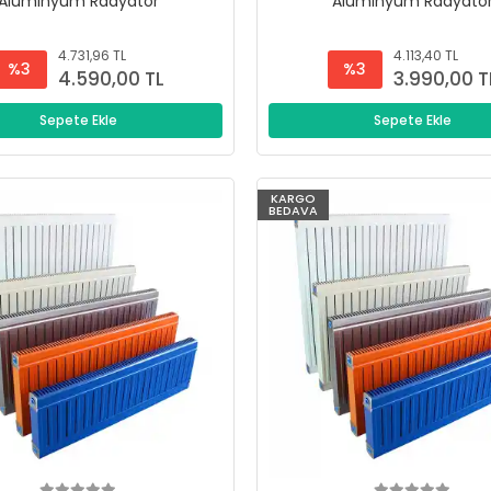
Alüminyum Radyatör
Alüminyum Radyatö
4.731,96 TL
4.113,40 TL
%3
%3
4.590,00 TL
3.990,00 T
Sepete Ekle
Sepete Ekle
KARGO
BEDAVA