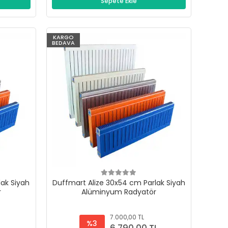
Sepete Ekle
KARGO
BEDAVA
lak Siyah
Duffmart Alize 30x54 cm Parlak Siyah
r
Alüminyum Radyatör
7.000,00 TL
%3