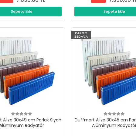
7.890,00 TL
7.390,00 T
Sepete Ekle
Sepete Ekle
KARGO
BEDAVA
 Alize 30x49 cm Parlak Siyah
Duffmart Alize 30x45 cm Par
Alüminyum Radyatör
Alüminyum Radyatö