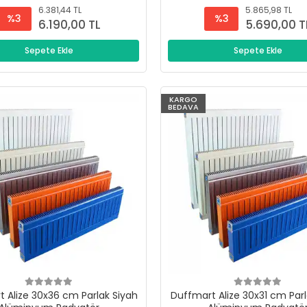
6.381,44 TL
5.865,98 TL
%3
%3
6.190,00 TL
5.690,00 T
Sepete Ekle
Sepete Ekle
KARGO
BEDAVA
 Alize 30x36 cm Parlak Siyah
Duffmart Alize 30x31 cm Parl