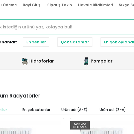
lı Ödeme
Bayi Girişi
Sipariş Takip
Havale Bildirimleri
Sıkça S
ananlar:
En Yeniler
Çok Satanlar
En çok oylana
Hidroforlar
Pompalar
um Radyatörler
iler
En çok satanlar
Ürün adı (A-Z)
Ürün adı (Z-A)
KARGO
BEDAVA