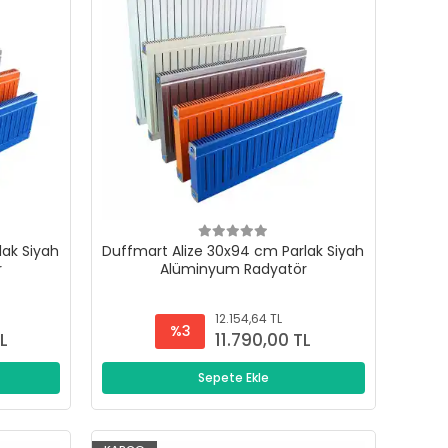
lak Siyah
Duffmart Alize 30x94 cm Parlak Siyah
r
Alüminyum Radyatör
12.154,64 TL
%3
TL
11.790,00 TL
Sepete Ekle