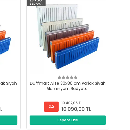
KARGO
BEDAVA
lak Siyah
Duffmart Alize 30x80 cm Parlak Siyah
r
Alüminyum Radyatör
10.402,06 TL
%3
TL
10.090,00 TL
Sepete Ekle