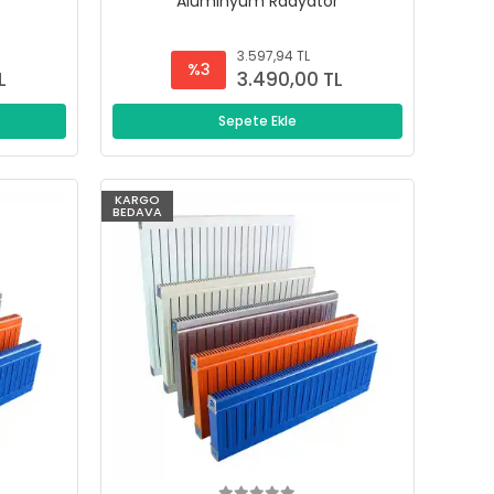
r
Alüminyum Radyatör
3.597,94 TL
%3
L
3.490,00 TL
Sepete Ekle
KARGO
BEDAVA