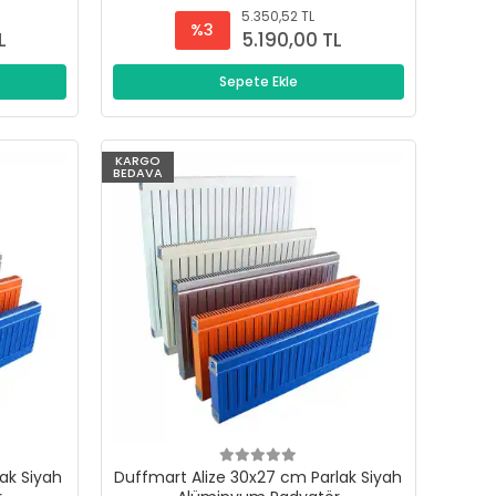
5.350,52 TL
%3
L
5.190,00 TL
Sepete Ekle
KARGO
BEDAVA
ak Siyah
Duffmart Alize 30x27 cm Parlak Siyah