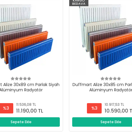
KARGO
BEDAVA
 Alize 30x89 cm Parlak Siyah
Duffmart Alize 30x85 cm Par
Alüminyum Radyatör
Alüminyum Radyatö
11.536,08 TL
10.917,53 TL
%3
%3
11.190,00 TL
10.590,00 
Sepete Ekle
Sepete Ekle