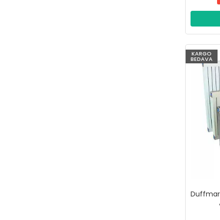
KARGO
BEDAVA
Duffmart