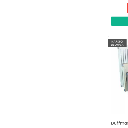
KARGO
BEDAVA
Duffmart