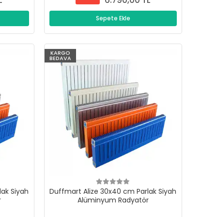
L
6.790,00 TL
Sepete Ekle
KARGO
BEDAVA
lak Siyah
Duffmart Alize 30x40 cm Parlak Siyah
r
Alüminyum Radyatör