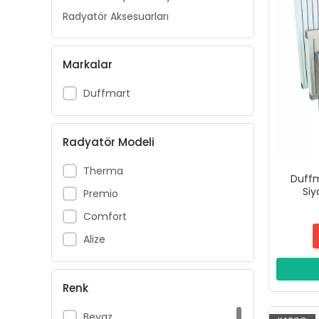
Radyatör Aksesuarları
Markalar
Duffmart
Radyatör Modeli
Therma
Duffm
Si
Premio
Comfort
Alize
Renk
Beyaz