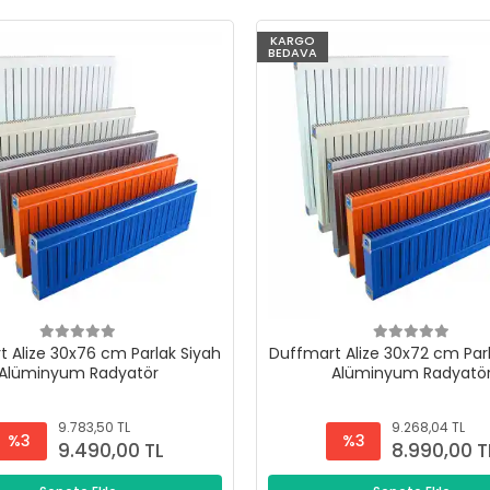
KARGO
BEDAVA
 Alize 30x76 cm Parlak Siyah
Duffmart Alize 30x72 cm Par
Alüminyum Radyatör
Alüminyum Radyatö
9.783,50 TL
9.268,04 TL
%3
%3
9.490,00 TL
8.990,00 T