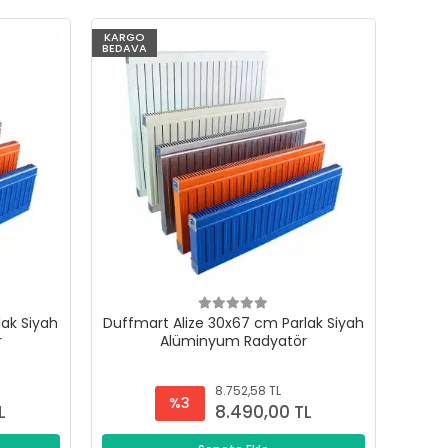
KARGO
BEDAVA
lak Siyah
Duffmart Alize 30x67 cm Parlak Siyah
r
Alüminyum Radyatör
8.752,58 TL
%3
L
8.490,00 TL