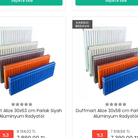
Sepete Ekle
Sepete Ekle
KARGO
BEDAVA
 Alize 30x63 cm Parlak Siyah
Duffmart Alize 30x58 cm Par
Alüminyum Radyatör
Alüminyum Radyatö
8.134,02 TL
7.618,56 TL
%3
%3