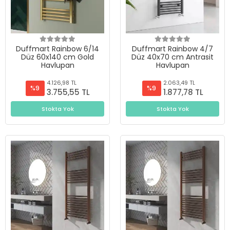
Duffmart Rainbow 6/14
Duffmart Rainbow 4/7
Düz 60x140 cm Gold
Düz 40x70 cm Antrasit
Havlupan
Havlupan
4.126,98 TL
2.063,49 TL
%9
%9
3.755,55 TL
1.877,78 TL
Stokta Yok
Stokta Yok