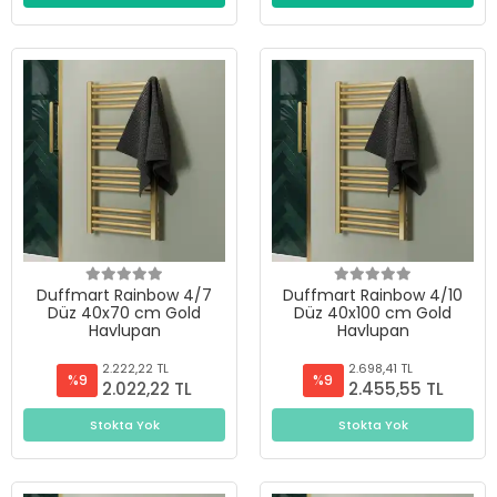
Duffmart Rainbow 4/7
Duffmart Rainbow 4/10
Düz 40x70 cm Gold
Düz 40x100 cm Gold
Havlupan
Havlupan
2.222,22 TL
2.698,41 TL
%9
%9
2.022,22 TL
2.455,55 TL
Stokta Yok
Stokta Yok