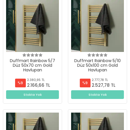
Duffmart Rainbow 5/7
Duffmart Rainbow 5/10
Düz 50x70 cm Gold
Düz 50x100 cm Gold
Havlupan
Havlupan
2.380,95 TL
2.777,78 TL
%9
%9
2.166,66 TL
2.527,78 TL
Stokta Yok
Stokta Yok