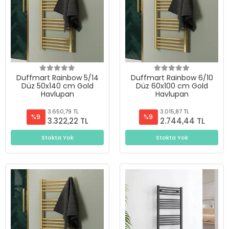
Duffmart Rainbow 5/14
Duffmart Rainbow 6/10
Düz 50x140 cm Gold
Düz 60x100 cm Gold
Havlupan
Havlupan
3.650,79 TL
3.015,87 TL
%9
%9
3.322,22 TL
2.744,44 TL
Stokta Yok
Stokta Yok