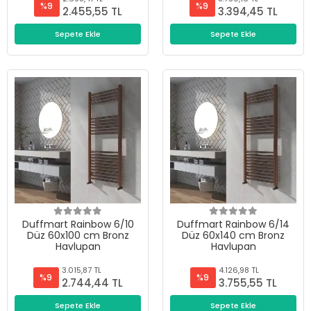
%9
%9
2.455,55 TL
3.394,45 TL
Sepete Ekle
Sepete Ekle
Duffmart Rainbow 6/10
Duffmart Rainbow 6/14
Düz 60x100 cm Bronz
Düz 60x140 cm Bronz
Havlupan
Havlupan
3.015,87 TL
4.126,98 TL
%9
%9
2.744,44 TL
3.755,55 TL
Sepete Ekle
Sepete Ekle