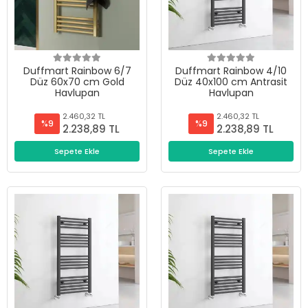
Duffmart Rainbow 6/7
Duffmart Rainbow 4/10
Düz 60x70 cm Gold
Düz 40x100 cm Antrasit
Havlupan
Havlupan
2.460,32 TL
2.460,32 TL
%9
%9
2.238,89 TL
2.238,89 TL
Sepete Ekle
Sepete Ekle