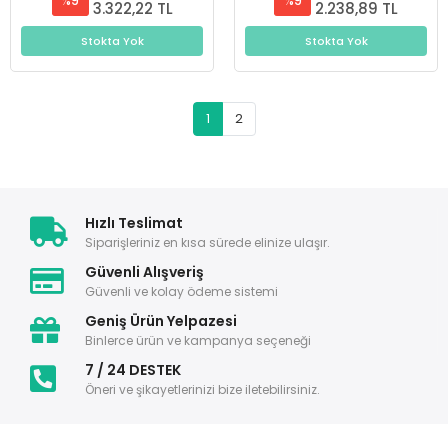
%9
%9
3.322,22 TL
2.238,89 TL
Stokta Yok
Stokta Yok
1
2
Hızlı Teslimat
Siparişleriniz en kısa sürede elinize ulaşır.
Güvenli Alışveriş
Güvenli ve kolay ödeme sistemi
Geniş Ürün Yelpazesi
Binlerce ürün ve kampanya seçeneği
7 / 24 DESTEK
Öneri ve şikayetlerinizi bize iletebilirsiniz.