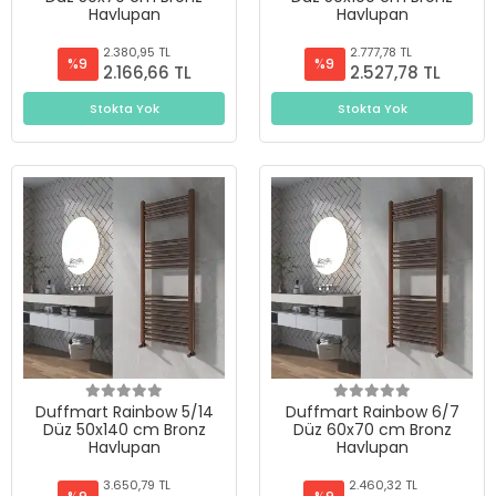
Havlupan
Havlupan
2.380,95 TL
2.777,78 TL
%9
%9
2.166,66 TL
2.527,78 TL
Stokta Yok
Stokta Yok
Duffmart Rainbow 5/14
Duffmart Rainbow 6/7
Düz 50x140 cm Bronz
Düz 60x70 cm Bronz
Havlupan
Havlupan
3.650,79 TL
2.460,32 TL