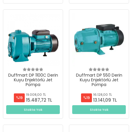
Duffmart DP 1100C Derin
Duffmart DP 550 Derin
Kuyu Enjektörlü Jet
Kuyu Enjektörlü Jet
Pompa
Pompa
19.008,00 TL
16.128,00 TL
%19
%19
15.487,72 TL
13.141,09 TL
Stokta Yok
Stokta Yok