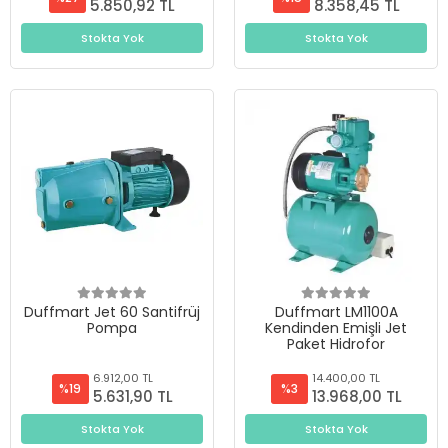
5.850,92 TL
8.358,45 TL
Stokta Yok
Stokta Yok
Duffmart Jet 60 Santifrüj
Duffmart LM1100A
Pompa
Kendinden Emişli Jet
Paket Hidrofor
6.912,00 TL
14.400,00 TL
%19
%3
5.631,90 TL
13.968,00 TL
Stokta Yok
Stokta Yok