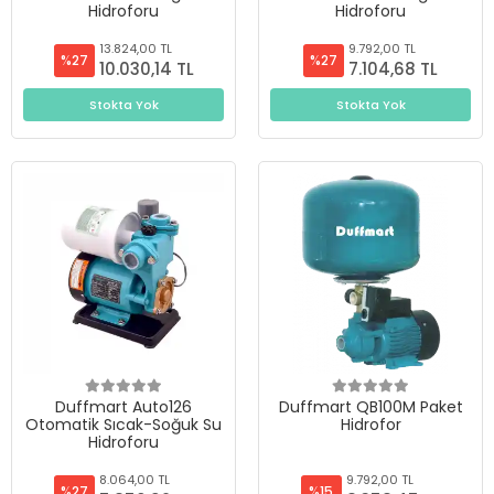
Hidroforu
Hidroforu
13.824,00 TL
9.792,00 TL
%27
%27
10.030,14 TL
7.104,68 TL
Stokta Yok
Stokta Yok
Duffmart Auto126
Duffmart QB100M Paket
Otomatik Sıcak-Soğuk Su
Hidrofor
Hidroforu
8.064,00 TL
9.792,00 TL
%27
%15