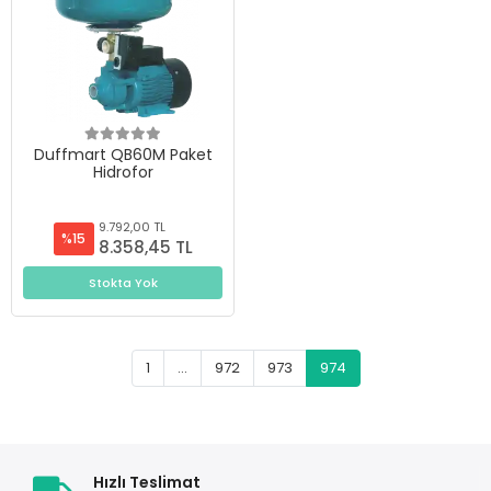
Duffmart QB60M Paket
Hidrofor
9.792,00 TL
%15
8.358,45 TL
Stokta Yok
1
...
972
973
974
Hızlı Teslimat