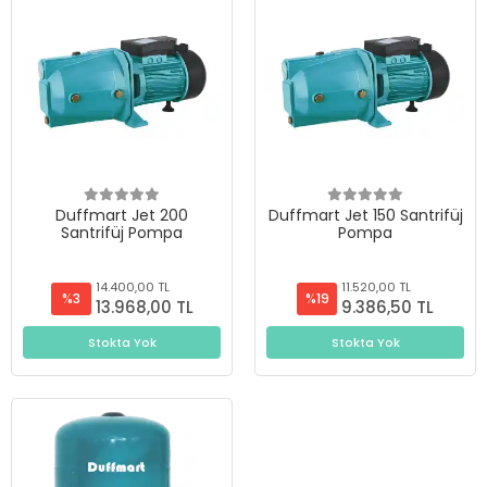
Duffmart Jet 200
Duffmart Jet 150 Santrifüj
Santrifüj Pompa
Pompa
14.400,00 TL
11.520,00 TL
%3
%19
13.968,00 TL
9.386,50 TL
Stokta Yok
Stokta Yok