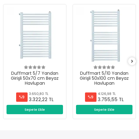
Duffmart 5/7 Yandan
Duffmart 5/10 Yandan
Girişli 50x70 cm Beyaz
Girişli 50x100 cm Beyaz
Havlupan
Havlupan
3.650,80 TL
4.126,98 TL
%9
%9
3.322,22 TL
3.755,55 TL
Sepete Ekle
Sepete Ekle