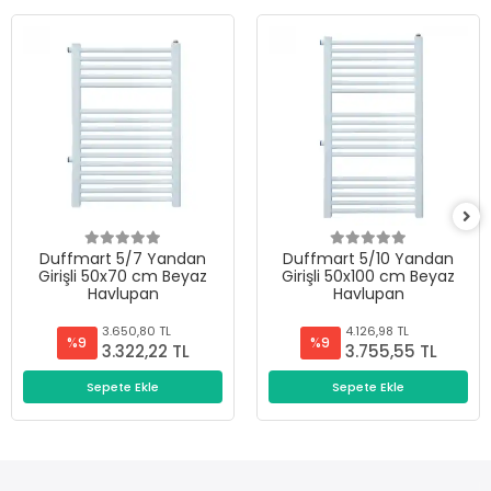
Duffmart 5/7 Yandan
Duffmart 5/10 Yandan
Girişli 50x70 cm Beyaz
Girişli 50x100 cm Beyaz
Havlupan
Havlupan
3.650,80 TL
4.126,98 TL
%9
%9
3.322,22 TL
3.755,55 TL
Sepete Ekle
Sepete Ekle