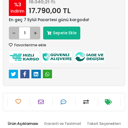
18.340,21 TL
%3
17.790,00 TL
indirim
En geç 7 Eylül Pazartesi günü kargoda!
Sepete Ekle
Favorilerime ekle
Ürün Açıklaması
Garanti ve Teslimat
Taksit Seçenekleri