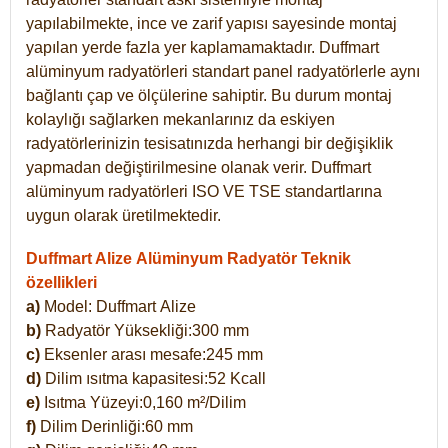
yapılabilmekte, ince ve zarif yapısı sayesinde montaj
yapılan yerde fazla yer kaplamamaktadır. Duffmart
alüminyum radyatörleri standart panel radyatörlerle aynı
bağlantı çap ve ölçülerine sahiptir. Bu durum montaj
kolaylığı sağlarken mekanlarınız da eskiyen
radyatörlerinizin tesisatınızda herhangi bir değişiklik
yapmadan değiştirilmesine olanak verir. Duffmart
alüminyum radyatörleri ISO VE TSE standartlarına
uygun olarak üretilmektedir.
Duffmart Alize Alüminyum Radyatör Teknik
özellikleri
a)
Model: Duffmart
Alize
b)
Radyatör Yüksekliği:300 mm
c)
Eksenler arası mesafe:245 mm
d)
Dilim ısıtma kapasitesi:52 Kcall
e)
Isıtma Yüzeyi:0,160 m²/Dilim
f)
Dilim Derinliği:60 mm