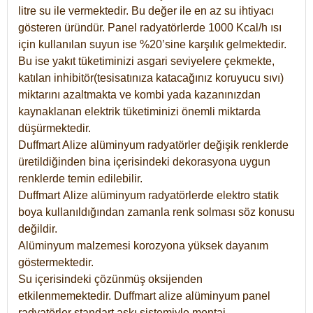
litre su ile vermektedir. Bu değer ile en az su ihtiyacı
gösteren üründür. Panel radyatörlerde 1000 Kcal/h ısı
için kullanılan suyun ise %20’sine karşılık gelmektedir.
Bu ise yakıt tüketiminizi asgari seviyelere çekmekte,
katılan inhibitör(tesisatınıza katacağınız koruyucu sıvı)
miktarını azaltmakta ve kombi yada kazanınızdan
kaynaklanan elektrik tüketiminizi önemli miktarda
düşürmektedir.
Duffmart Alize alüminyum radyatörler değişik renklerde
üretildiğinden bina içerisindeki dekorasyona uygun
renklerde temin edilebilir.
Duffmart
Alize
alüminyum radyatörlerde elektro statik
boya kullanıldığından zamanla renk solması söz konusu
değildir.
Alüminyum malzemesi korozyona yüksek dayanım
göstermektedir.
Su içerisindeki çözünmüş oksijenden
etkilenmemektedir. Duffmart alize alüminyum panel
radyatörler standart askı sistemiyle montaj