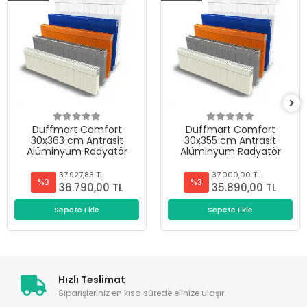
Duffmart Comfort
Duffmart Comfort
30x363 cm Antrasit
30x355 cm Antrasit
Alüminyum Radyatör
Alüminyum Radyatör
37.927,83 TL
37.000,00 TL
%3
%3
36.790,00 TL
35.890,00 TL
Sepete Ekle
Sepete Ekle
Hızlı Teslimat
Siparişleriniz en kısa sürede elinize ulaşır.