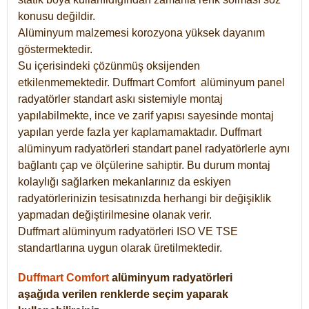
konusu değildir.
Alüminyum malzemesi korozyona yüksek dayanım
göstermektedir.
Su içerisindeki çözünmüş oksijenden
etkilenmemektedir. Duffmart
Comfort
alüminyum panel
radyatörler standart askı sistemiyle montaj
yapılabilmekte, ince ve zarif yapısı sayesinde montaj
yapılan yerde fazla yer kaplamamaktadır. Duffmart
alüminyum radyatörleri standart panel radyatörlerle aynı
bağlantı çap ve ölçülerine sahiptir. Bu durum montaj
kolaylığı sağlarken mekanlarınız da eskiyen
radyatörlerinizin tesisatınızda herhangi bir değişiklik
yapmadan değiştirilmesine olanak verir.
Duffmart alüminyum radyatörleri ISO VE TSE
standartlarına uygun olarak üretilmektedir.
Duffmart Comfort
alüminyum radyatörleri
aşağıda verilen renklerde seçim yaparak