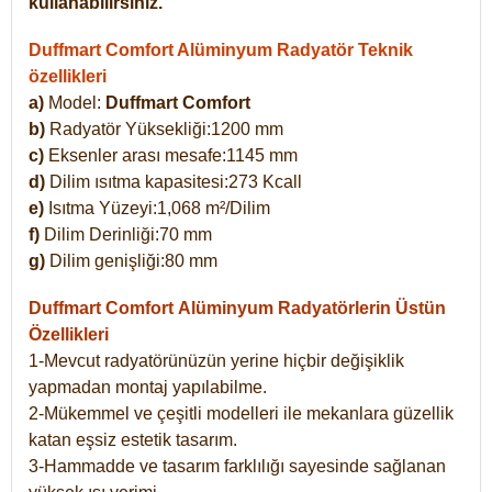
kullanabilirsiniz.
Duffmart Comfort Alüminyum Radyatör Teknik
özellikleri
a)
Model:
Duffmart Comfort
b)
Radyatör Yüksekliği:1200 mm
c)
Eksenler arası mesafe:1145 mm
d)
Dilim ısıtma kapasitesi:273 Kcall
e)
Isıtma Yüzeyi:1,068 m²/Dilim
f)
Dilim Derinliği:70 mm
g)
Dilim genişliği:80 mm
Duffmart Comfort
Alüminyum Radyatörlerin Üstün
Özellikleri
1-Mevcut radyatörünüzün yerine hiçbir değişiklik
yapmadan montaj yapılabilme.
2-Mükemmel ve çeşitli modelleri ile mekanlara güzellik
katan eşsiz estetik tasarım.
3-Hammadde ve tasarım farklılığı sayesinde sağlanan