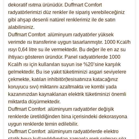
dekoratif ısıtma ürünüdür.
Duffmart Comfort
radyatörlerimizi düz renkler ile sipariş verebileceğiniz
gibi ahşap desenli natürel renklerimiz ile de satın
alabilirsiniz.
Duffmart Comfort alüminyum radyatörler yüksek
verimde ısı transferine uygun tasarlanmıştır. 1000 Kcal/h
ısıyı 0,64 litre su ile vermektedir. Bu değer ile en az su
ihtiyacı gösteren üründür. Panel radyatörlerde 1000
Kcal/h ısı için kullanılan suyun ise %20’sine karşılık
gelmektedir. Bu ise yakıt tüketiminizi asgari seviyelere
çekmekte, katılan inhibitör(tesisatınıza katacağınız
koruyucu sıvı) miktarını azaltmakta ve kombi yada
kazanınızdan kaynaklanan elektrik tüketiminizi önemli
miktarda düşürmektedir.
Duffmart Comfort alüminyum radyatörler değişik
renklerde üretildiğinden bina içerisindeki dekorasyona
uygun renklerde temin edilebilir.
Duffmart
Comfort
alüminyum radyatörlerde elektro
statik boya kullanıldığından zamanla renk solması söz