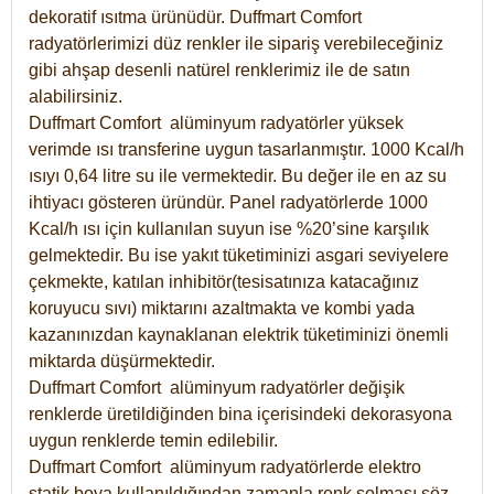
dekoratif ısıtma ürünüdür.
Duffmart Comfort
radyatörlerimizi düz renkler ile sipariş verebileceğiniz
gibi ahşap desenli natürel renklerimiz ile de satın
alabilirsiniz.
Duffmart Comfort alüminyum radyatörler yüksek
verimde ısı transferine uygun tasarlanmıştır. 1000 Kcal/h
ısıyı 0,64 litre su ile vermektedir. Bu değer ile en az su
ihtiyacı gösteren üründür. Panel radyatörlerde 1000
Kcal/h ısı için kullanılan suyun ise %20’sine karşılık
gelmektedir. Bu ise yakıt tüketiminizi asgari seviyelere
çekmekte, katılan inhibitör(tesisatınıza katacağınız
koruyucu sıvı) miktarını azaltmakta ve kombi yada
kazanınızdan kaynaklanan elektrik tüketiminizi önemli
miktarda düşürmektedir.
Duffmart Comfort alüminyum radyatörler değişik
renklerde üretildiğinden bina içerisindeki dekorasyona
uygun renklerde temin edilebilir.
Duffmart
Comfort
alüminyum radyatörlerde elektro
statik boya kullanıldığından zamanla renk solması söz