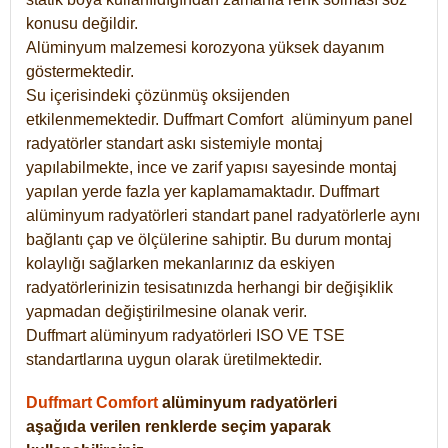
konusu değildir.
Alüminyum malzemesi korozyona yüksek dayanım
göstermektedir.
Su içerisindeki çözünmüş oksijenden
etkilenmemektedir. Duffmart
Comfort
alüminyum panel
radyatörler standart askı sistemiyle montaj
yapılabilmekte, ince ve zarif yapısı sayesinde montaj
yapılan yerde fazla yer kaplamamaktadır. Duffmart
alüminyum radyatörleri standart panel radyatörlerle aynı
bağlantı çap ve ölçülerine sahiptir. Bu durum montaj
kolaylığı sağlarken mekanlarınız da eskiyen
radyatörlerinizin tesisatınızda herhangi bir değişiklik
yapmadan değiştirilmesine olanak verir.
Duffmart alüminyum radyatörleri ISO VE TSE
standartlarına uygun olarak üretilmektedir.
Duffmart Comfort
alüminyum radyatörleri
aşağıda verilen renklerde seçim yaparak