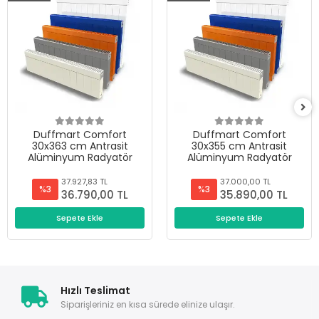
Duffmart Comfort
Duffmart Comfort
30x363 cm Antrasit
30x355 cm Antrasit
Alüminyum Radyatör
Alüminyum Radyatör
37.927,83 TL
37.000,00 TL
%3
%3
36.790,00 TL
35.890,00 TL
Sepete Ekle
Sepete Ekle
Hızlı Teslimat
Siparişleriniz en kısa sürede elinize ulaşır.