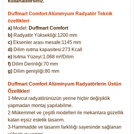
kullanabilirsiniz.
Duffmart Comfort Alüminyum Radyatör Teknik
özellikleri
a)
Model:
Duffmart Comfort
b)
Radyatör Yüksekliği:1200 mm
c)
Eksenler arası mesafe:1145 mm
d)
Dilim ısıtma kapasitesi:273 Kcall
e)
Isıtma Yüzeyi:1,068 m²/Dilim
f)
Dilim Derinliği:70 mm
g)
Dilim genişliği:80 mm
Duffmart Comfort
Alüminyum Radyatörlerin Üstün
Özellikleri
1-Mevcut radyatörünüzün yerine hiçbir değişiklik
yapmadan montaj yapılabilme.
2-Mükemmel ve çeşitli modelleri ile mekanlara güzellik
katan eşsiz estetik tasarım.
3-Hammadde ve tasarım farklılığı sayesinde sağlanan