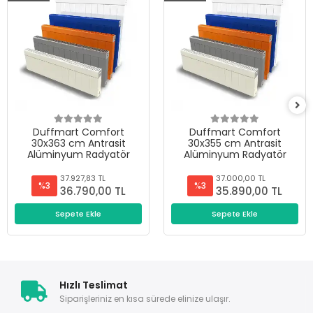
Duffmart Comfort
Duffmart Comfort
30x363 cm Antrasit
30x355 cm Antrasit
Alüminyum Radyatör
Alüminyum Radyatör
37.927,83 TL
37.000,00 TL
%3
%3
36.790,00 TL
35.890,00 TL
Sepete Ekle
Sepete Ekle
Hızlı Teslimat
Siparişleriniz en kısa sürede elinize ulaşır.