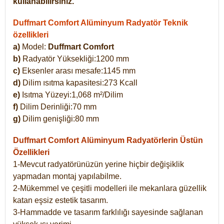
kullanabilirsiniz.
Duffmart Comfort Alüminyum Radyatör Teknik
özellikleri
a)
Model:
Duffmart Comfort
b)
Radyatör Yüksekliği:1200 mm
c)
Eksenler arası mesafe:1145 mm
d)
Dilim ısıtma kapasitesi:273 Kcall
e)
Isıtma Yüzeyi:1,068 m²/Dilim
f)
Dilim Derinliği:70 mm
g)
Dilim genişliği:80 mm
Duffmart Comfort
Alüminyum Radyatörlerin Üstün
Özellikleri
1-Mevcut radyatörünüzün yerine hiçbir değişiklik
yapmadan montaj yapılabilme.
2-Mükemmel ve çeşitli modelleri ile mekanlara güzellik
katan eşsiz estetik tasarım.
3-Hammadde ve tasarım farklılığı sayesinde sağlanan