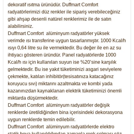
dekoratif ısıtma ürünüdür.
Duffmart Comfort
radyatörlerimizi düz renkler ile sipariş verebileceğiniz
gibi ahşap desenli natürel renklerimiz ile de satın
alabilirsiniz.
Duffmart Comfort alüminyum radyatörler yüksek
verimde ısı transferine uygun tasarlanmıştır. 1000 Kcal/h
ısıyı 0,64 litre su ile vermektedir. Bu değer ile en az su
ihtiyacı gösteren üründür. Panel radyatörlerde 1000
Kcal/h ısı için kullanılan suyun ise %20’sine karşılık
gelmektedir. Bu ise yakıt tüketiminizi asgari seviyelere
çekmekte, katılan inhibitör(tesisatınıza katacağınız
koruyucu sıvı) miktarını azaltmakta ve kombi yada
kazanınızdan kaynaklanan elektrik tüketiminizi önemli
miktarda düşürmektedir.
Duffmart Comfort alüminyum radyatörler değişik
renklerde üretildiğinden bina içerisindeki dekorasyona
uygun renklerde temin edilebilir.
Duffmart
Comfort
alüminyum radyatörlerde elektro
statik boya kullanıldığından zamanla renk solması söz