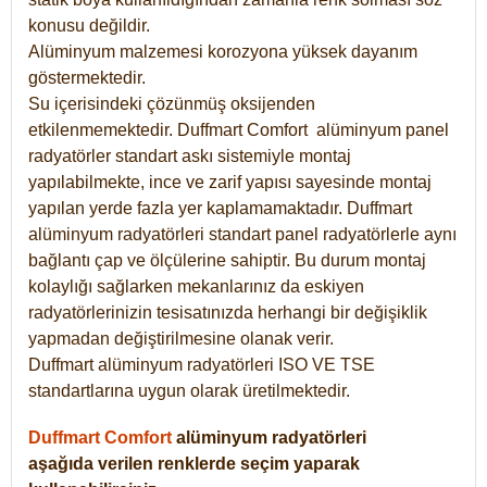
konusu değildir.
Alüminyum malzemesi korozyona yüksek dayanım
göstermektedir.
Su içerisindeki çözünmüş oksijenden
etkilenmemektedir. Duffmart
Comfort
alüminyum panel
radyatörler standart askı sistemiyle montaj
yapılabilmekte, ince ve zarif yapısı sayesinde montaj
yapılan yerde fazla yer kaplamamaktadır. Duffmart
alüminyum radyatörleri standart panel radyatörlerle aynı
bağlantı çap ve ölçülerine sahiptir. Bu durum montaj
kolaylığı sağlarken mekanlarınız da eskiyen
radyatörlerinizin tesisatınızda herhangi bir değişiklik
yapmadan değiştirilmesine olanak verir.
Duffmart alüminyum radyatörleri ISO VE TSE
standartlarına uygun olarak üretilmektedir.
Duffmart Comfort
alüminyum radyatörleri
aşağıda verilen renklerde seçim yaparak