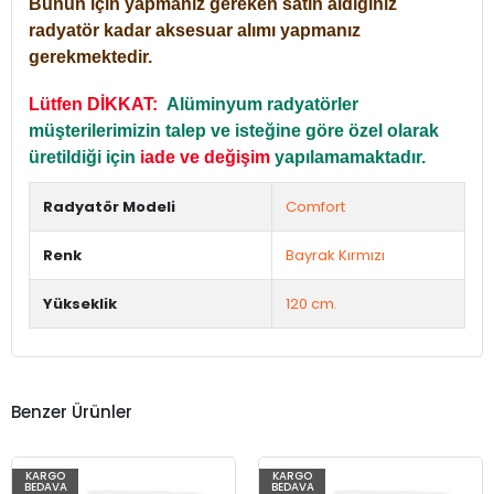
Bunun için yapmanız gereken satın aldığınız
radyatör kadar aksesuar alımı yapmanız
gerekmektedir.
Lütfen DİKKAT:
Alüminyum radyatörler
müşterilerimizin talep ve isteğine göre özel olarak
üretildiği için
iade ve değişim
yapılamamaktadır.
Radyatör Modeli
Comfort
Renk
Bayrak Kırmızı
Yükseklik
120 cm.
Benzer Ürünler
KARGO
KARGO
BEDAVA
BEDAVA