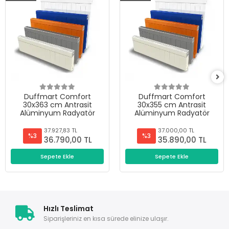
Duffmart Comfort
Duffmart Comfort
30x363 cm Antrasit
30x355 cm Antrasit
Alüminyum Radyatör
Alüminyum Radyatör
37.927,83 TL
37.000,00 TL
%3
%3
36.790,00 TL
35.890,00 TL
Sepete Ekle
Sepete Ekle
Hızlı Teslimat
Siparişleriniz en kısa sürede elinize ulaşır.