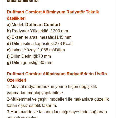
kullanabilirsiniz.
Duffmart Comfort Alüminyum Radyatör Teknik
özellikleri
a)
Model:
Duffmart Comfort
b)
Radyatör Yüksekliği:1200 mm
c)
Eksenler arası mesafe:1145 mm
d)
Dilim ısıtma kapasitesi:273 Kcall
e)
Isıtma Yüzeyi:1,068 m²/Dilim
f)
Dilim Derinliği:70 mm
g)
Dilim genişliği:80 mm
Duffmart Comfort
Alüminyum Radyatörlerin Üstün
Özellikleri
1-Mevcut radyatörünüzün yerine hiçbir değişiklik
yapmadan montaj yapılabilme.
2-Mükemmel ve çeşitli modelleri ile mekanlara güzellik
katan eşsiz estetik tasarım.
3-Hammadde ve tasarım farklılığı sayesinde sağlanan