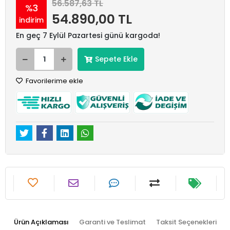
56.587,63 TL
%3
54.890,00 TL
indirim
En geç 7 Eylül Pazartesi günü kargoda!
Sepete Ekle
Favorilerime ekle
Ürün Açıklaması
Garanti ve Teslimat
Taksit Seçenekleri