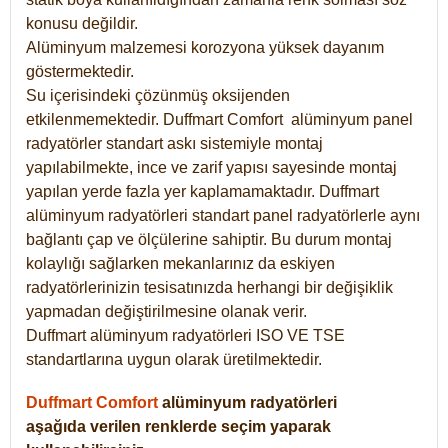
konusu değildir.
Alüminyum malzemesi korozyona yüksek dayanım
göstermektedir.
Su içerisindeki çözünmüş oksijenden
etkilenmemektedir. Duffmart
Comfort
alüminyum panel
radyatörler standart askı sistemiyle montaj
yapılabilmekte, ince ve zarif yapısı sayesinde montaj
yapılan yerde fazla yer kaplamamaktadır. Duffmart
alüminyum radyatörleri standart panel radyatörlerle aynı
bağlantı çap ve ölçülerine sahiptir. Bu durum montaj
kolaylığı sağlarken mekanlarınız da eskiyen
radyatörlerinizin tesisatınızda herhangi bir değişiklik
yapmadan değiştirilmesine olanak verir.
Duffmart alüminyum radyatörleri ISO VE TSE
standartlarına uygun olarak üretilmektedir.
Duffmart Comfort
alüminyum radyatörleri
aşağıda verilen renklerde seçim yaparak