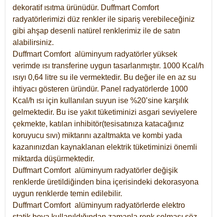
dekoratif ısıtma ürünüdür.
Duffmart Comfort
radyatörlerimizi düz renkler ile sipariş verebileceğiniz
gibi ahşap desenli natürel renklerimiz ile de satın
alabilirsiniz.
Duffmart Comfort alüminyum radyatörler yüksek
verimde ısı transferine uygun tasarlanmıştır. 1000 Kcal/h
ısıyı 0,64 litre su ile vermektedir. Bu değer ile en az su
ihtiyacı gösteren üründür. Panel radyatörlerde 1000
Kcal/h ısı için kullanılan suyun ise %20’sine karşılık
gelmektedir. Bu ise yakıt tüketiminizi asgari seviyelere
çekmekte, katılan inhibitör(tesisatınıza katacağınız
koruyucu sıvı) miktarını azaltmakta ve kombi yada
kazanınızdan kaynaklanan elektrik tüketiminizi önemli
miktarda düşürmektedir.
Duffmart Comfort alüminyum radyatörler değişik
renklerde üretildiğinden bina içerisindeki dekorasyona
uygun renklerde temin edilebilir.
Duffmart
Comfort
alüminyum radyatörlerde elektro
statik boya kullanıldığından zamanla renk solması söz