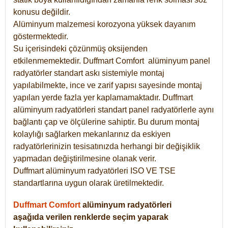
konusu değildir.
Alüminyum malzemesi korozyona yüksek dayanım
göstermektedir.
Su içerisindeki çözünmüş oksijenden
etkilenmemektedir. Duffmart
Comfort
alüminyum panel
radyatörler standart askı sistemiyle montaj
yapılabilmekte, ince ve zarif yapısı sayesinde montaj
yapılan yerde fazla yer kaplamamaktadır. Duffmart
alüminyum radyatörleri standart panel radyatörlerle aynı
bağlantı çap ve ölçülerine sahiptir. Bu durum montaj
kolaylığı sağlarken mekanlarınız da eskiyen
radyatörlerinizin tesisatınızda herhangi bir değişiklik
yapmadan değiştirilmesine olanak verir.
Duffmart alüminyum radyatörleri ISO VE TSE
standartlarına uygun olarak üretilmektedir.
Duffmart Comfort
alüminyum radyatörleri
aşağıda verilen renklerde seçim yaparak