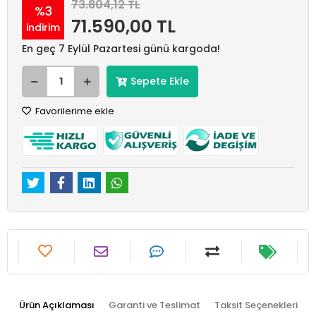
73.804,12 TL
%3
71.590,00 TL
indirim
En geç 7 Eylül Pazartesi günü kargoda!
Sepete Ekle
Favorilerime ekle
Ürün Açıklaması
Garanti ve Teslimat
Taksit Seçenekleri