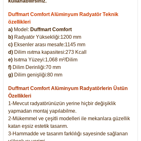
kullanabilirsiniz.
Duffmart Comfort Alüminyum Radyatör Teknik
özellikleri
a)
Model:
Duffmart Comfort
b)
Radyatör Yüksekliği:1200 mm
c)
Eksenler arası mesafe:1145 mm
d)
Dilim ısıtma kapasitesi:273 Kcall
e)
Isıtma Yüzeyi:1,068 m²/Dilim
f)
Dilim Derinliği:70 mm
g)
Dilim genişliği:80 mm
Duffmart Comfort
Alüminyum Radyatörlerin Üstün
Özellikleri
1-Mevcut radyatörünüzün yerine hiçbir değişiklik
yapmadan montaj yapılabilme.
2-Mükemmel ve çeşitli modelleri ile mekanlara güzellik
katan eşsiz estetik tasarım.
3-Hammadde ve tasarım farklılığı sayesinde sağlanan