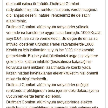
dekoratif ısıtma ürünüdür.
Duffmart Comfort
radyatörlerimizi düz renkler ile sipariş verebileceğiniz
gibi ahşap desenli natürel renklerimiz ile de satın
alabilirsiniz.
Duffmart Comfort alüminyum radyatörler yüksek
verimde ısı transferine uygun tasarlanmıştır. 1000 Kcal/h
ısıyı 0,64 litre su ile vermektedir. Bu değer ile en az su
ihtiyacı gösteren üründür. Panel radyatörlerde 1000
Kcal/h ısı için kullanılan suyun ise %20’sine karşılık
gelmektedir. Bu ise yakıt tüketiminizi asgari seviyelere
çekmekte, katılan inhibitör(tesisatınıza katacağınız
koruyucu sıvı) miktarını azaltmakta ve kombi yada
kazanınızdan kaynaklanan elektrik tüketiminizi önemli
miktarda düşürmektedir.
Duffmart Comfort alüminyum radyatörler değişik
renklerde üretildiğinden bina içerisindeki dekorasyona
uygun renklerde temin edilebilir.
Duffmart
Comfort
alüminyum radyatörlerde elektro
statik boya kullanıldığından zamanla renk solması söz