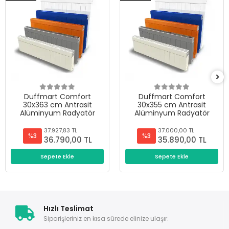
Duffmart Comfort
Duffmart Comfort
30x363 cm Antrasit
30x355 cm Antrasit
Alüminyum Radyatör
Alüminyum Radyatör
37.927,83 TL
37.000,00 TL
%3
%3
36.790,00 TL
35.890,00 TL
Sepete Ekle
Sepete Ekle
Hızlı Teslimat
Siparişleriniz en kısa sürede elinize ulaşır.