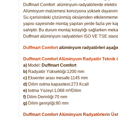
Duffmart
Comfort
alüminyum radyatörlerde elektro 
Alüminyum malzemesi korozyona yüksek dayanım 
Su içerisindeki çözünmüş oksijenden etkilenmemek
yapısı sayesinde montaj yapılan yerde fazla yer ka
sahiptir. Bu durum montaj kolaylığı sağlarken mekan
Duffmart alüminyum radyatörleri ISO VE TSE standar
Duffmart Comfort
alüminyum radyatörleri aşağıd
Duffmart Comfort Alüminyum Radyatör Teknik öz
a)
Model:
Duffmart Comfort
b)
Radyatör Yüksekliği:1200 mm
c)
Eksenler arası mesafe:1145 mm
d)
Dilim ısıtma kapasitesi:273 Kcall
e)
Isıtma Yüzeyi:1,068 m²/Dilim
f)
Dilim Derinliği:70 mm
g)
Dilim genişliği:80 mm
Duffmart Comfort
Alüminyum Radyatörlerin Üstü