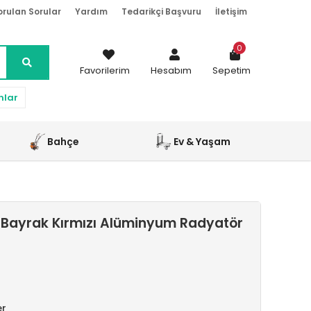
orulan Sorular
Yardım
Tedarikçi Başvuru
İletişim
0
Favorilerim
Hesabım
Sepetim
nlar
Bahçe
Ev & Yaşam
 Bayrak Kırmızı Alüminyum Radyatör
er