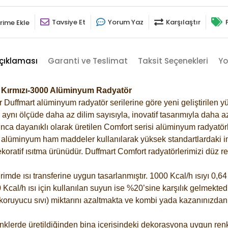
Tavsiye Et
Yorum Yaz
Karşılaştır
rime Ekle
çıklaması
Garanti ve Teslimat
Taksit Seçenekleri
Yo
k Kırmızı-3000 Alüminyum Radyatör
Duffmart alüminyum radyatör serilerine göre yeni geliştirilen yü
ynı ölçüde daha az dilim sayısıyla, inovatif tasarımıyla daha az
ca dayanıklı olarak üretilen Comfort serisi alüminyum radyatörle
alüminyum ham maddeler kullanılarak yüksek standartlardaki imal
koratif ısıtma ürünüdür.
Duffmart Comfort radyatörlerimizi düz re
de ısı transferine uygun tasarlanmıştır. 1000 Kcal/h ısıyı 0,64 l
Kcal/h ısı için kullanılan suyun ise %20’sine karşılık gelmektedir
z koruyucu sıvı) miktarını azaltmakta ve kombi yada kazanınızdan
klerde üretildiğinden bina içerisindeki dekorasyona uygun renkl