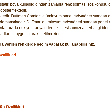
statik boya kullanıldığından zamanla renk solması söz konusu de
göstermektedir.
tedir. Duffmart
Comfort
alüminyum panel radyatörler standart as
plamamaktadır. Duffmart alüminyum radyatörleri standart panel ra
larınız da eskiyen radyatörlerinizin tesisatınızda herhangi bir d
tlarına uygun olarak üretilmektedir.
a verilen renklerde seçim yaparak kullanabilirsiniz.
ellikleri
n Özellikleri