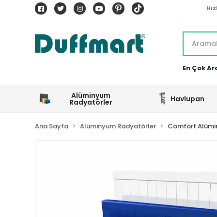
Hız
En Çok Ar
Alüminyum
Havlupan
Radyatörler
Ana Sayfa
Alüminyum Radyatörler
Comfort Alümi