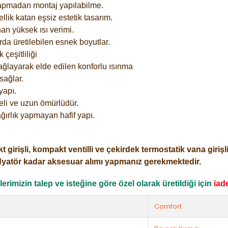
yapmadan montaj yapılabilme.
lik katan eşsiz estetik tasarım.
an yüksek ısı verimi.
rda üretilebilen esnek boyutlar.
çeşitliliği
ağlayarak elde edilen konforlu ısınma
sağlar.
yapı.
eli ve uzun ömürlüdür.
ğırlık yapmayan hafif yapı.
işli, kompakt ventilli ve çekirdek termostatik vana girişli o
dyatör kadar aksesuar alımı yapmanız gerekmektedir.
rimizin talep ve isteğine göre özel olarak üretildiği için
iad
Comfort