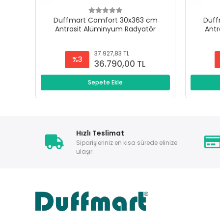
Duffmart Comfort 30x363 cm
Duff
Antrasit Alüminyum Radyatör
Antr
37.927,83 TL
%3
36.790,00 TL
Sepete Ekle
Hızlı Teslimat
Siparişleriniz en kısa sürede elinize
ulaşır.