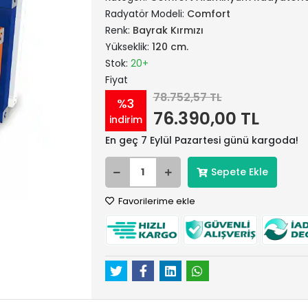
Radyatör Modeli:
Comfort
Renk:
Bayrak Kırmızı
Yükseklik:
120 cm.
Stok:
20+
Fiyat
78.752,57 TL
%3
76.390,00 TL
indirim
En geç 7 Eylül Pazartesi günü kargoda!
Sepete Ekle
Favorilerime ekle