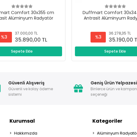
mart Comfort 30x355 cm
Duffmart Comfort 30x3
asit Alüminyum Radyatör
Antrasit Alüminyum Rad
37.000,00 TL
36.278,35 TL
%3
%3
35.890,00 TL
35.190,00 
Sepete Ekle
Sepete Ekle
Güvenli Alışveriş
Geniş Ürün Yelpazes
Güvenli ve kolay ödeme
Binlerce ürün ve kampa
sistemi
seçeneği
Kurumsal
Kategoriler
Hakkımızda
Alüminyum Radyatör