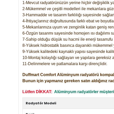
1-Mevcut radyatörünüzün yerine hiçbir değişiklik 
2-Mükemmel ve çeşitli modelleri ile mekanlara güzel
3-Hammadde ve tasarım farklılığı sayesinde sağlan
4-İhtiyaçlarınız doğrultusunda farklı ebat ve boyutla
5-Mekanlarınıza uyum ve zenginlik katan geniş renk 
6-Özgün tasarımı sayesinde homojen ısı dağılımı s
7-Sahip olduğu düşük su hacmi ile enerji tasarrufu 
8-Yüksek hidrostatik basınca dayanıklı mükemmel 
9-Yüksek kalitedeki kaynaklı yapısı sayesinde kalit
10-Montaj kolaylığı sağlayan ve yapılara gereksiz a
11-Delinmelere ve patlamalara karşı dirençlidir.
Duffmart
Comfort
Alüminyum radyatörü kompakt gir
Bunun için yapmanız gereken satın aldığınız ra
Lütfen DİKKAT:
Alüminyum radyatörler müşterile
Radyatör Modeli