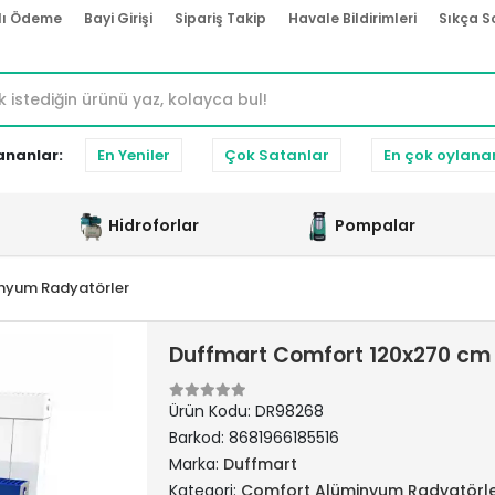
lı Ödeme
Bayi Girişi
Sipariş Takip
Havale Bildirimleri
Sıkça S
ananlar:
En Yeniler
Çok Satanlar
En çok oylana
Hidroforlar
Pompalar
nyum Radyatörler
Duffmart Comfort 120x270 cm
Ürün Kodu:
DR98268
Barkod:
8681966185516
Marka:
Duffmart
Kategori:
Comfort Alüminyum Radyatörl