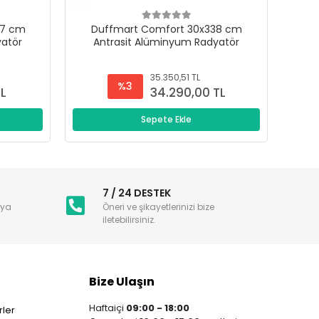
47 cm
Duffmart Comfort 30x338 cm
D
yatör
Antrasit Alüminyum Radyatör
A
35.350,51 TL
%3
TL
34.290,00 TL
Sepete Ekle
i
7 / 24 DESTEK
nya
Öneri ve şikayetlerinizi bize
iletebilirsiniz.
Bize Ulaşın
Haftaiçi
09:00 - 18:00
ler