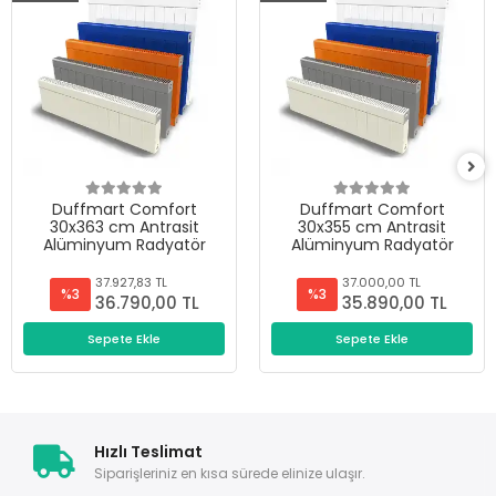
Duffmart Comfort
Duffmart Comfort
30x363 cm Antrasit
30x355 cm Antrasit
Alüminyum Radyatör
Alüminyum Radyatör
37.927,83 TL
37.000,00 TL
%3
%3
36.790,00 TL
35.890,00 TL
Sepete Ekle
Sepete Ekle
Hızlı Teslimat
Siparişleriniz en kısa sürede elinize ulaşır.