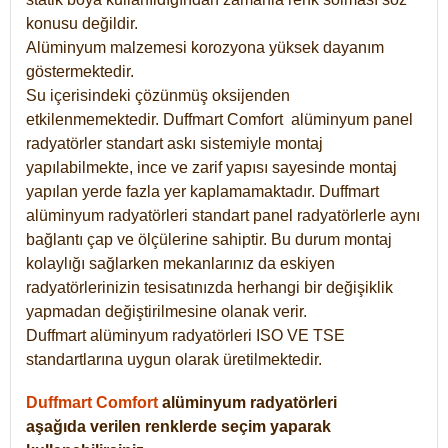
konusu değildir.
Alüminyum malzemesi korozyona yüksek dayanım
göstermektedir.
Su içerisindeki çözünmüş oksijenden
etkilenmemektedir. Duffmart
Comfort
alüminyum panel
radyatörler standart askı sistemiyle montaj
yapılabilmekte, ince ve zarif yapısı sayesinde montaj
yapılan yerde fazla yer kaplamamaktadır. Duffmart
alüminyum radyatörleri standart panel radyatörlerle aynı
bağlantı çap ve ölçülerine sahiptir. Bu durum montaj
kolaylığı sağlarken mekanlarınız da eskiyen
radyatörlerinizin tesisatınızda herhangi bir değişiklik
yapmadan değiştirilmesine olanak verir.
Duffmart alüminyum radyatörleri ISO VE TSE
standartlarına uygun olarak üretilmektedir.
Duffmart Comfort
alüminyum radyatörleri
aşağıda verilen renklerde seçim yaparak