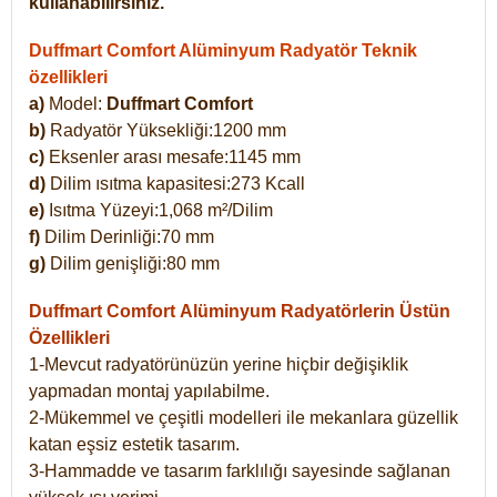
kullanabilirsiniz.
Duffmart Comfort Alüminyum Radyatör Teknik
özellikleri
a)
Model:
Duffmart Comfort
b)
Radyatör Yüksekliği:1200 mm
c)
Eksenler arası mesafe:1145 mm
d)
Dilim ısıtma kapasitesi:273 Kcall
e)
Isıtma Yüzeyi:1,068 m²/Dilim
f)
Dilim Derinliği:70 mm
g)
Dilim genişliği:80 mm
Duffmart Comfort
Alüminyum Radyatörlerin Üstün
Özellikleri
1-Mevcut radyatörünüzün yerine hiçbir değişiklik
yapmadan montaj yapılabilme.
2-Mükemmel ve çeşitli modelleri ile mekanlara güzellik
katan eşsiz estetik tasarım.
3-Hammadde ve tasarım farklılığı sayesinde sağlanan