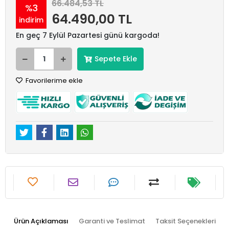
66.484,53 TL
%3
64.490,00 TL
indirim
En geç 7 Eylül Pazartesi günü kargoda!
Sepete Ekle
Favorilerime ekle
Ürün Açıklaması
Garanti ve Teslimat
Taksit Seçenekleri