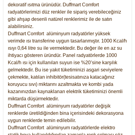
dekoratif ısıtma ürünüdür.
Duffmart Comfort
radyatörlerimizi düz renkler ile sipariş verebileceğiniz
gibi ahşap desenli natürel renklerimiz ile de satın
alabilirsiniz.
Duffmart Comfort alüminyum radyatörler yüksek
verimde ısı transferine uygun tasarlanmıştır. 1000 Kcal/h
ısıyı 0,64 litre su ile vermektedir. Bu değer ile en az su
ihtiyacı gösteren üründür. Panel radyatörlerde 1000
Kcal/h ısı için kullanılan suyun ise %20’sine karşılık
gelmektedir. Bu ise yakıt tüketiminizi asgari seviyelere
çekmekte, katılan inhibitör(tesisatınıza katacağınız
koruyucu sıvı) miktarını azaltmakta ve kombi yada
kazanınızdan kaynaklanan elektrik tüketiminizi önemli
miktarda düşürmektedir.
Duffmart Comfort alüminyum radyatörler değişik
renklerde üretildiğinden bina içerisindeki dekorasyona
uygun renklerde temin edilebilir.
Duffmart
Comfort
alüminyum radyatörlerde elektro
statik boya kullanıldığından zamanla renk solması söz