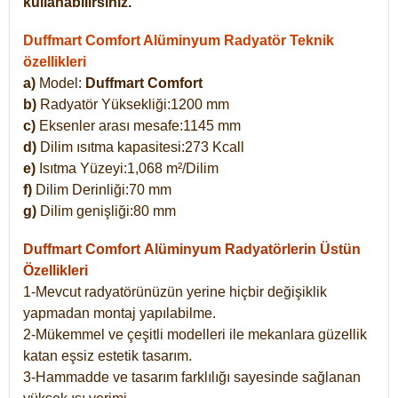
kullanabilirsiniz.
Duffmart Comfort Alüminyum Radyatör Teknik
özellikleri
a)
Model:
Duffmart Comfort
b)
Radyatör Yüksekliği:1200 mm
c)
Eksenler arası mesafe:1145 mm
d)
Dilim ısıtma kapasitesi:273 Kcall
e)
Isıtma Yüzeyi:1,068 m²/Dilim
f)
Dilim Derinliği:70 mm
g)
Dilim genişliği:80 mm
Duffmart Comfort
Alüminyum Radyatörlerin Üstün
Özellikleri
1-Mevcut radyatörünüzün yerine hiçbir değişiklik
yapmadan montaj yapılabilme.
2-Mükemmel ve çeşitli modelleri ile mekanlara güzellik
katan eşsiz estetik tasarım.
3-Hammadde ve tasarım farklılığı sayesinde sağlanan