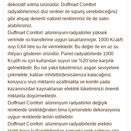
dekoratif ısıtma ürünüdür.
Duffmart Comfort
radyatörlerimizi düz renkler ile sipariş verebileceğiniz
gibi ahşap desenli natürel renklerimiz ile de satın
alabilirsiniz.
Duffmart Comfort alüminyum radyatörler yüksek
verimde ısı transferine uygun tasarlanmıştır. 1000 Kcal/h
ısıyı 0,64 litre su ile vermektedir. Bu değer ile en az su
ihtiyacı gösteren üründür. Panel radyatörlerde 1000
Kcal/h ısı için kullanılan suyun ise %20’sine karşılık
gelmektedir. Bu ise yakıt tüketiminizi asgari seviyelere
çekmekte, katılan inhibitör(tesisatınıza katacağınız
koruyucu sıvı) miktarını azaltmakta ve kombi yada
kazanınızdan kaynaklanan elektrik tüketiminizi önemli
miktarda düşürmektedir.
Duffmart Comfort alüminyum radyatörler değişik
renklerde üretildiğinden bina içerisindeki dekorasyona
uygun renklerde temin edilebilir.
Duffmart
Comfort
alüminyum radyatörlerde elektro
statik boya kullanıldığından zamanla renk solması söz