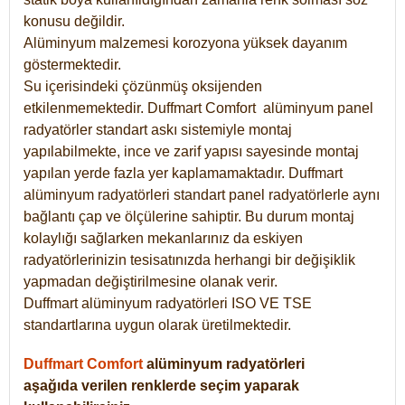
konusu değildir.
Alüminyum malzemesi korozyona yüksek dayanım
göstermektedir.
Su içerisindeki çözünmüş oksijenden
etkilenmemektedir. Duffmart
Comfort
alüminyum panel
radyatörler standart askı sistemiyle montaj
yapılabilmekte, ince ve zarif yapısı sayesinde montaj
yapılan yerde fazla yer kaplamamaktadır. Duffmart
alüminyum radyatörleri standart panel radyatörlerle aynı
bağlantı çap ve ölçülerine sahiptir. Bu durum montaj
kolaylığı sağlarken mekanlarınız da eskiyen
radyatörlerinizin tesisatınızda herhangi bir değişiklik
yapmadan değiştirilmesine olanak verir.
Duffmart alüminyum radyatörleri ISO VE TSE
standartlarına uygun olarak üretilmektedir.
Duffmart Comfort
alüminyum radyatörleri
aşağıda verilen renklerde seçim yaparak