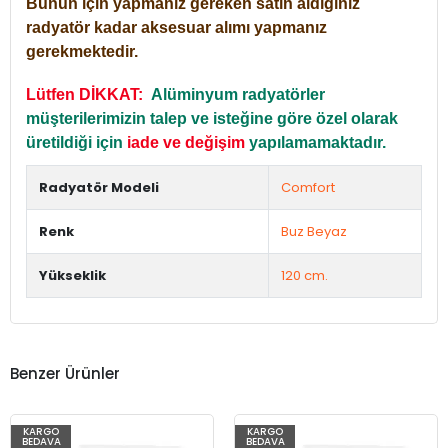
Bunun için yapmanız gereken satın aldığınız
radyatör kadar aksesuar alımı yapmanız
gerekmektedir.
Lütfen DİKKAT:
Alüminyum radyatörler
müşterilerimizin talep ve isteğine göre özel olarak
üretildiği için
iade ve değişim
yapılamamaktadır.
Radyatör Modeli
Comfort
Renk
Buz Beyaz
Yükseklik
120 cm.
Benzer Ürünler
KARGO
KARGO
BEDAVA
BEDAVA