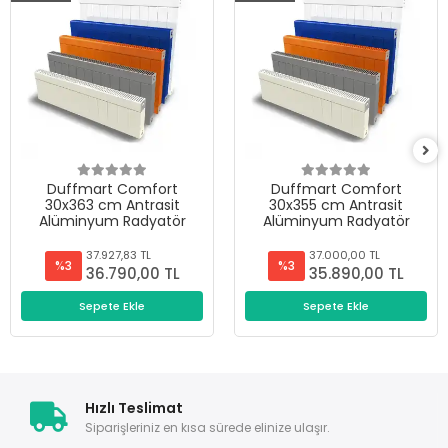
Duffmart Comfort
Duffmart Comfort
30x363 cm Antrasit
30x355 cm Antrasit
Alüminyum Radyatör
Alüminyum Radyatör
37.927,83 TL
37.000,00 TL
%3
%3
36.790,00 TL
35.890,00 TL
Sepete Ekle
Sepete Ekle
Hızlı Teslimat
Siparişleriniz en kısa sürede elinize ulaşır.