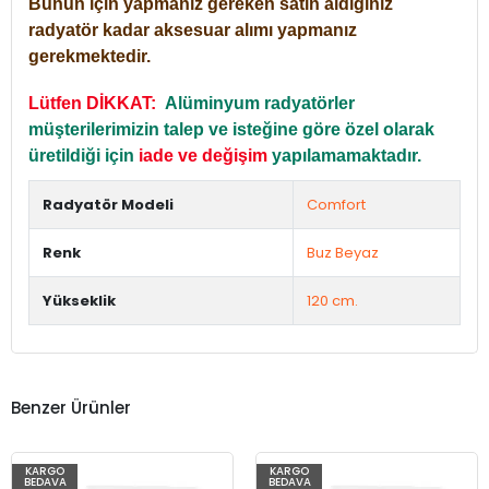
Bunun için yapmanız gereken satın aldığınız
radyatör kadar aksesuar alımı yapmanız
gerekmektedir.
Lütfen DİKKAT:
Alüminyum radyatörler
müşterilerimizin talep ve isteğine göre özel olarak
üretildiği için
iade ve değişim
yapılamamaktadır.
Radyatör Modeli
Comfort
Renk
Buz Beyaz
Yükseklik
120 cm.
Benzer Ürünler
KARGO
KARGO
BEDAVA
BEDAVA