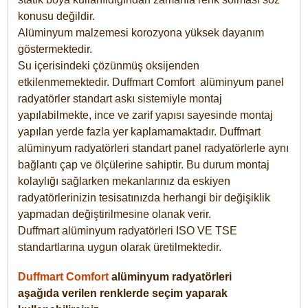
konusu değildir.
Alüminyum malzemesi korozyona yüksek dayanım
göstermektedir.
Su içerisindeki çözünmüş oksijenden
etkilenmemektedir. Duffmart
Comfort
alüminyum panel
radyatörler standart askı sistemiyle montaj
yapılabilmekte, ince ve zarif yapısı sayesinde montaj
yapılan yerde fazla yer kaplamamaktadır. Duffmart
alüminyum radyatörleri standart panel radyatörlerle aynı
bağlantı çap ve ölçülerine sahiptir. Bu durum montaj
kolaylığı sağlarken mekanlarınız da eskiyen
radyatörlerinizin tesisatınızda herhangi bir değişiklik
yapmadan değiştirilmesine olanak verir.
Duffmart alüminyum radyatörleri ISO VE TSE
standartlarına uygun olarak üretilmektedir.
Duffmart Comfort
alüminyum radyatörleri
aşağıda verilen renklerde seçim yaparak