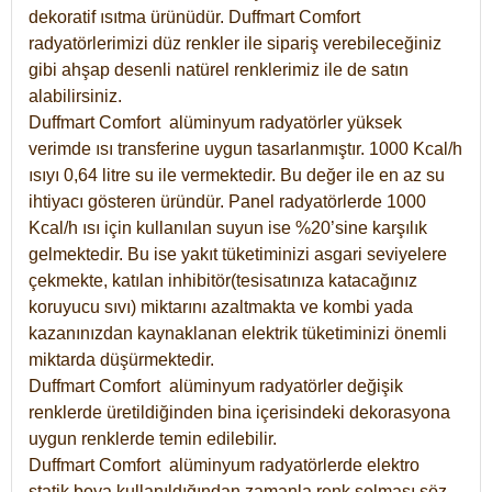
dekoratif ısıtma ürünüdür.
Duffmart Comfort
radyatörlerimizi düz renkler ile sipariş verebileceğiniz
gibi ahşap desenli natürel renklerimiz ile de satın
alabilirsiniz.
Duffmart Comfort alüminyum radyatörler yüksek
verimde ısı transferine uygun tasarlanmıştır. 1000 Kcal/h
ısıyı 0,64 litre su ile vermektedir. Bu değer ile en az su
ihtiyacı gösteren üründür. Panel radyatörlerde 1000
Kcal/h ısı için kullanılan suyun ise %20’sine karşılık
gelmektedir. Bu ise yakıt tüketiminizi asgari seviyelere
çekmekte, katılan inhibitör(tesisatınıza katacağınız
koruyucu sıvı) miktarını azaltmakta ve kombi yada
kazanınızdan kaynaklanan elektrik tüketiminizi önemli
miktarda düşürmektedir.
Duffmart Comfort alüminyum radyatörler değişik
renklerde üretildiğinden bina içerisindeki dekorasyona
uygun renklerde temin edilebilir.
Duffmart
Comfort
alüminyum radyatörlerde elektro
statik boya kullanıldığından zamanla renk solması söz