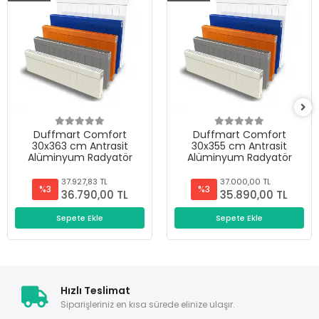
Duffmart Comfort
Duffmart Comfort
30x363 cm Antrasit
30x355 cm Antrasit
Alüminyum Radyatör
Alüminyum Radyatör
37.927,83 TL
37.000,00 TL
%3
%3
36.790,00 TL
35.890,00 TL
Sepete Ekle
Sepete Ekle
Hızlı Teslimat
Siparişleriniz en kısa sürede elinize ulaşır.