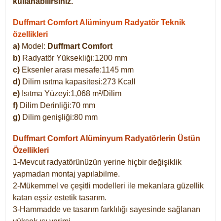
kullanabilirsiniz.
Duffmart Comfort Alüminyum Radyatör Teknik
özellikleri
a)
Model:
Duffmart Comfort
b)
Radyatör Yüksekliği:1200 mm
c)
Eksenler arası mesafe:1145 mm
d)
Dilim ısıtma kapasitesi:273 Kcall
e)
Isıtma Yüzeyi:1,068 m²/Dilim
f)
Dilim Derinliği:70 mm
g)
Dilim genişliği:80 mm
Duffmart Comfort
Alüminyum Radyatörlerin Üstün
Özellikleri
1-Mevcut radyatörünüzün yerine hiçbir değişiklik
yapmadan montaj yapılabilme.
2-Mükemmel ve çeşitli modelleri ile mekanlara güzellik
katan eşsiz estetik tasarım.
3-Hammadde ve tasarım farklılığı sayesinde sağlanan