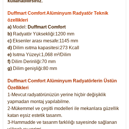
kullanabilirsiniz.
Duffmart Comfort Alüminyum Radyatör Teknik
özellikleri
a)
Model:
Duffmart Comfort
b)
Radyatör Yüksekliği:1200 mm
c)
Eksenler arası mesafe:1145 mm
d)
Dilim ısıtma kapasitesi:273 Kcall
e)
Isıtma Yüzeyi:1,068 m²/Dilim
f)
Dilim Derinliği:70 mm
g)
Dilim genişliği:80 mm
Duffmart Comfort
Alüminyum Radyatörlerin Üstün
Özellikleri
1-Mevcut radyatörünüzün yerine hiçbir değişiklik
yapmadan montaj yapılabilme.
2-Mükemmel ve çeşitli modelleri ile mekanlara güzellik
katan eşsiz estetik tasarım.
3-Hammadde ve tasarım farklılığı sayesinde sağlanan