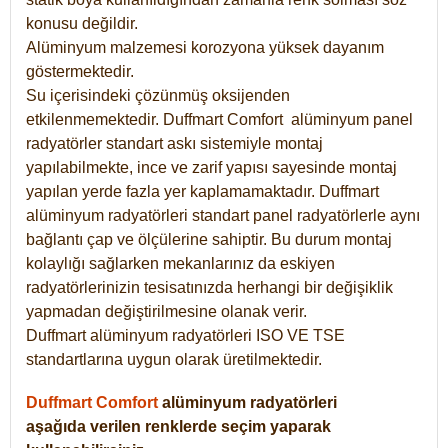
konusu değildir.
Alüminyum malzemesi korozyona yüksek dayanım
göstermektedir.
Su içerisindeki çözünmüş oksijenden
etkilenmemektedir. Duffmart
Comfort
alüminyum panel
radyatörler standart askı sistemiyle montaj
yapılabilmekte, ince ve zarif yapısı sayesinde montaj
yapılan yerde fazla yer kaplamamaktadır. Duffmart
alüminyum radyatörleri standart panel radyatörlerle aynı
bağlantı çap ve ölçülerine sahiptir. Bu durum montaj
kolaylığı sağlarken mekanlarınız da eskiyen
radyatörlerinizin tesisatınızda herhangi bir değişiklik
yapmadan değiştirilmesine olanak verir.
Duffmart alüminyum radyatörleri ISO VE TSE
standartlarına uygun olarak üretilmektedir.
Duffmart Comfort
alüminyum radyatörleri
aşağıda verilen renklerde seçim yaparak