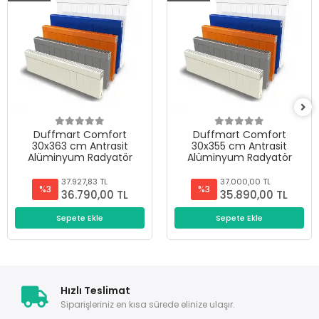
Duffmart Comfort
Duffmart Comfort
30x363 cm Antrasit
30x355 cm Antrasit
Alüminyum Radyatör
Alüminyum Radyatör
37.927,83 TL
37.000,00 TL
%3
%3
36.790,00 TL
35.890,00 TL
Sepete Ekle
Sepete Ekle
Hızlı Teslimat
Siparişleriniz en kısa sürede elinize ulaşır.