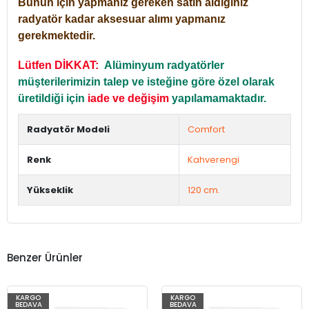
Bunun için yapmanız gereken satın aldığınız
radyatör kadar aksesuar alımı yapmanız
gerekmektedir.
Lütfen DİKKAT:
Alüminyum radyatörler
müşterilerimizin talep ve isteğine göre özel olarak
üretildiği için
iade ve değişim
yapılamamaktadır.
Radyatör Modeli
Comfort
Renk
Kahverengi
Yükseklik
120 cm.
Benzer Ürünler
KARGO
KARGO
BEDAVA
BEDAVA