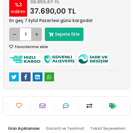
38.855,67 TL
%3
37.690,00 TL
indirim
En geç 7 Eylül Pazartesi günü kargoda!
Sepete Ekle
Favorilerime ekle
Ürün Açıklaması
Garanti ve Teslimat
Taksit Seçenekleri