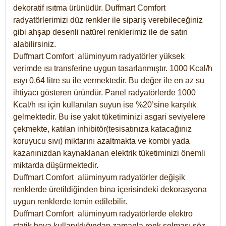
dekoratif ısıtma ürünüdür.
Duffmart Comfort
radyatörlerimizi düz renkler ile sipariş verebileceğiniz
gibi ahşap desenli natürel renklerimiz ile de satın
alabilirsiniz.
Duffmart Comfort alüminyum radyatörler yüksek
verimde ısı transferine uygun tasarlanmıştır. 1000 Kcal/h
ısıyı 0,64 litre su ile vermektedir. Bu değer ile en az su
ihtiyacı gösteren üründür. Panel radyatörlerde 1000
Kcal/h ısı için kullanılan suyun ise %20’sine karşılık
gelmektedir. Bu ise yakıt tüketiminizi asgari seviyelere
çekmekte, katılan inhibitör(tesisatınıza katacağınız
koruyucu sıvı) miktarını azaltmakta ve kombi yada
kazanınızdan kaynaklanan elektrik tüketiminizi önemli
miktarda düşürmektedir.
Duffmart Comfort alüminyum radyatörler değişik
renklerde üretildiğinden bina içerisindeki dekorasyona
uygun renklerde temin edilebilir.
Duffmart
Comfort
alüminyum radyatörlerde elektro
statik boya kullanıldığından zamanla renk solması söz