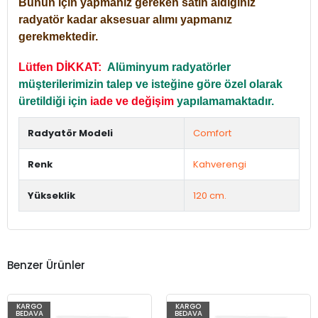
Bunun için yapmanız gereken satın aldığınız
radyatör kadar aksesuar alımı yapmanız
gerekmektedir.
Lütfen DİKKAT:
Alüminyum radyatörler
müşterilerimizin talep ve isteğine göre özel olarak
üretildiği için
iade ve değişim
yapılamamaktadır.
Radyatör Modeli
Comfort
Renk
Kahverengi
Yükseklik
120 cm.
Benzer Ürünler
KARGO
KARGO
BEDAVA
BEDAVA