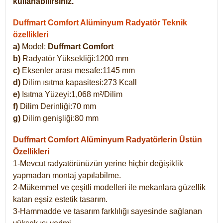
kullanabilirsiniz.
Duffmart Comfort Alüminyum Radyatör Teknik
özellikleri
a)
Model:
Duffmart Comfort
b)
Radyatör Yüksekliği:1200 mm
c)
Eksenler arası mesafe:1145 mm
d)
Dilim ısıtma kapasitesi:273 Kcall
e)
Isıtma Yüzeyi:1,068 m²/Dilim
f)
Dilim Derinliği:70 mm
g)
Dilim genişliği:80 mm
Duffmart Comfort
Alüminyum Radyatörlerin Üstün
Özellikleri
1-Mevcut radyatörünüzün yerine hiçbir değişiklik
yapmadan montaj yapılabilme.
2-Mükemmel ve çeşitli modelleri ile mekanlara güzellik
katan eşsiz estetik tasarım.
3-Hammadde ve tasarım farklılığı sayesinde sağlanan