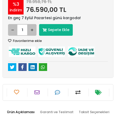
78.958,76 TL
%3
76.590,00 TL
indirim
En geç 7 Eylül Pazartesi günü kargoda!
Sepete Ekle
Favorilerime ekle
Ürün Açıklaması
Garanti ve Teslimat
Taksit Seçenekleri