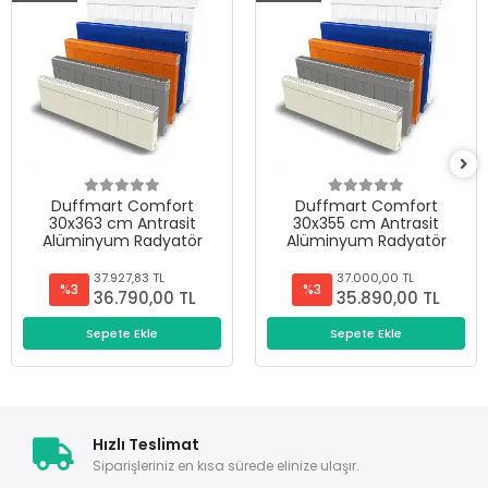
Duffmart Comfort
Duffmart Comfort
30x363 cm Antrasit
30x355 cm Antrasit
Alüminyum Radyatör
Alüminyum Radyatör
37.927,83 TL
37.000,00 TL
%3
%3
36.790,00 TL
35.890,00 TL
Sepete Ekle
Sepete Ekle
Hızlı Teslimat
Siparişleriniz en kısa sürede elinize ulaşır.