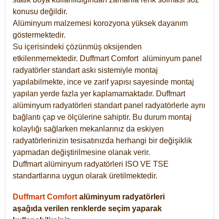
konusu değildir.
Alüminyum malzemesi korozyona yüksek dayanım
göstermektedir.
Su içerisindeki çözünmüş oksijenden
etkilenmemektedir. Duffmart
Comfort
alüminyum panel
radyatörler standart askı sistemiyle montaj
yapılabilmekte, ince ve zarif yapısı sayesinde montaj
yapılan yerde fazla yer kaplamamaktadır. Duffmart
alüminyum radyatörleri standart panel radyatörlerle aynı
bağlantı çap ve ölçülerine sahiptir. Bu durum montaj
kolaylığı sağlarken mekanlarınız da eskiyen
radyatörlerinizin tesisatınızda herhangi bir değişiklik
yapmadan değiştirilmesine olanak verir.
Duffmart alüminyum radyatörleri ISO VE TSE
standartlarına uygun olarak üretilmektedir.
Duffmart Comfort
alüminyum radyatörleri
aşağıda verilen renklerde seçim yaparak