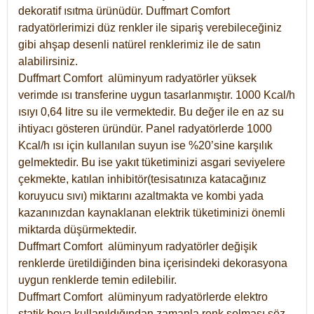
dekoratif ısıtma ürünüdür.
Duffmart Comfort
radyatörlerimizi düz renkler ile sipariş verebileceğiniz
gibi ahşap desenli natürel renklerimiz ile de satın
alabilirsiniz.
Duffmart Comfort alüminyum radyatörler yüksek
verimde ısı transferine uygun tasarlanmıştır. 1000 Kcal/h
ısıyı 0,64 litre su ile vermektedir. Bu değer ile en az su
ihtiyacı gösteren üründür. Panel radyatörlerde 1000
Kcal/h ısı için kullanılan suyun ise %20’sine karşılık
gelmektedir. Bu ise yakıt tüketiminizi asgari seviyelere
çekmekte, katılan inhibitör(tesisatınıza katacağınız
koruyucu sıvı) miktarını azaltmakta ve kombi yada
kazanınızdan kaynaklanan elektrik tüketiminizi önemli
miktarda düşürmektedir.
Duffmart Comfort alüminyum radyatörler değişik
renklerde üretildiğinden bina içerisindeki dekorasyona
uygun renklerde temin edilebilir.
Duffmart
Comfort
alüminyum radyatörlerde elektro
statik boya kullanıldığından zamanla renk solması söz