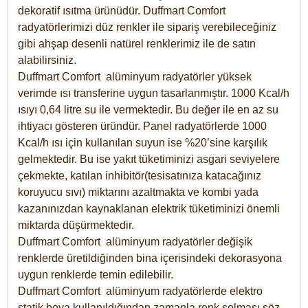
dekoratif ısıtma ürünüdür.
Duffmart Comfort
radyatörlerimizi düz renkler ile sipariş verebileceğiniz
gibi ahşap desenli natürel renklerimiz ile de satın
alabilirsiniz.
Duffmart Comfort alüminyum radyatörler yüksek
verimde ısı transferine uygun tasarlanmıştır. 1000 Kcal/h
ısıyı 0,64 litre su ile vermektedir. Bu değer ile en az su
ihtiyacı gösteren üründür. Panel radyatörlerde 1000
Kcal/h ısı için kullanılan suyun ise %20’sine karşılık
gelmektedir. Bu ise yakıt tüketiminizi asgari seviyelere
çekmekte, katılan inhibitör(tesisatınıza katacağınız
koruyucu sıvı) miktarını azaltmakta ve kombi yada
kazanınızdan kaynaklanan elektrik tüketiminizi önemli
miktarda düşürmektedir.
Duffmart Comfort alüminyum radyatörler değişik
renklerde üretildiğinden bina içerisindeki dekorasyona
uygun renklerde temin edilebilir.
Duffmart
Comfort
alüminyum radyatörlerde elektro
statik boya kullanıldığından zamanla renk solması söz