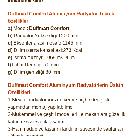
kullanabilirsiniz.
Duffmart Comfort Alüminyum Radyatör Teknik
özellikleri
a)
Model:
Duffmart Comfort
b)
Radyatör Yüksekliği:1200 mm
c)
Eksenler arası mesafe:1145 mm
d)
Dilim ısıtma kapasitesi:273 Kcall
e)
Isıtma Yüzeyi:1,068 m²/Dilim
f)
Dilim Derinliği:70 mm
g)
Dilim genişliği:80 mm
Duffmart Comfort
Alüminyum Radyatörlerin Üstün
Özellikleri
1-Mevcut radyatörünüzün yerine hiçbir değişiklik
yapmadan montaj yapılabilme.
2-Mükemmel ve çeşitli modelleri ile mekanlara güzellik
katan eşsiz estetik tasarım.
3-Hammadde ve tasarım farklılığı sayesinde sağlanan