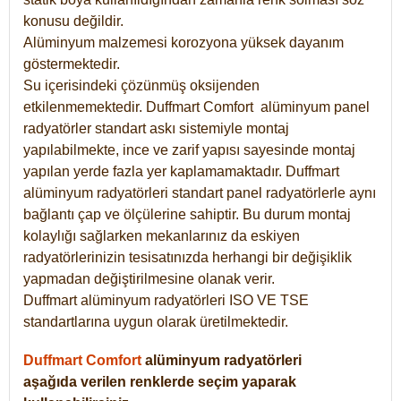
konusu değildir.
Alüminyum malzemesi korozyona yüksek dayanım
göstermektedir.
Su içerisindeki çözünmüş oksijenden
etkilenmemektedir. Duffmart
Comfort
alüminyum panel
radyatörler standart askı sistemiyle montaj
yapılabilmekte, ince ve zarif yapısı sayesinde montaj
yapılan yerde fazla yer kaplamamaktadır. Duffmart
alüminyum radyatörleri standart panel radyatörlerle aynı
bağlantı çap ve ölçülerine sahiptir. Bu durum montaj
kolaylığı sağlarken mekanlarınız da eskiyen
radyatörlerinizin tesisatınızda herhangi bir değişiklik
yapmadan değiştirilmesine olanak verir.
Duffmart alüminyum radyatörleri ISO VE TSE
standartlarına uygun olarak üretilmektedir.
Duffmart Comfort
alüminyum radyatörleri
aşağıda verilen renklerde seçim yaparak