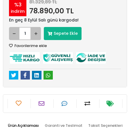
81.329,89 TL
%3
78.890,00 TL
indirim
En geç 8 Eylül Salı günü kargoda!
Sepete Ekle
Favorilerime ekle
Ürün Açıklaması
Garanti ve Teslimat
Taksit Seçenekleri