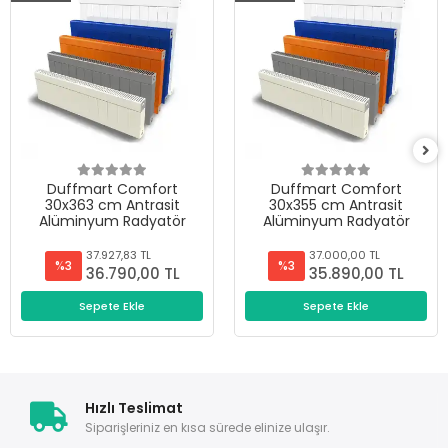
Duffmart Comfort
Duffmart Comfort
30x363 cm Antrasit
30x355 cm Antrasit
Alüminyum Radyatör
Alüminyum Radyatör
37.927,83 TL
37.000,00 TL
%3
%3
36.790,00 TL
35.890,00 TL
Sepete Ekle
Sepete Ekle
Hızlı Teslimat
Siparişleriniz en kısa sürede elinize ulaşır.