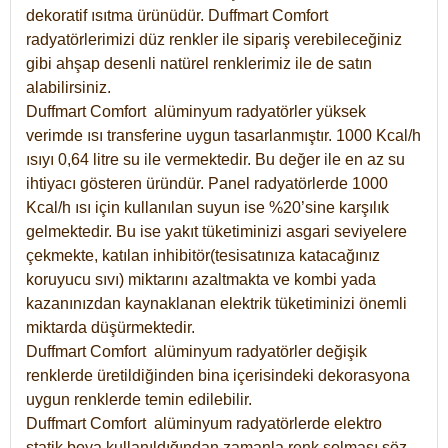
dekoratif ısıtma ürünüdür.
Duffmart Comfort
radyatörlerimizi düz renkler ile sipariş verebileceğiniz
gibi ahşap desenli natürel renklerimiz ile de satın
alabilirsiniz.
Duffmart Comfort alüminyum radyatörler yüksek
verimde ısı transferine uygun tasarlanmıştır. 1000 Kcal/h
ısıyı 0,64 litre su ile vermektedir. Bu değer ile en az su
ihtiyacı gösteren üründür. Panel radyatörlerde 1000
Kcal/h ısı için kullanılan suyun ise %20’sine karşılık
gelmektedir. Bu ise yakıt tüketiminizi asgari seviyelere
çekmekte, katılan inhibitör(tesisatınıza katacağınız
koruyucu sıvı) miktarını azaltmakta ve kombi yada
kazanınızdan kaynaklanan elektrik tüketiminizi önemli
miktarda düşürmektedir.
Duffmart Comfort alüminyum radyatörler değişik
renklerde üretildiğinden bina içerisindeki dekorasyona
uygun renklerde temin edilebilir.
Duffmart
Comfort
alüminyum radyatörlerde elektro
statik boya kullanıldığından zamanla renk solması söz