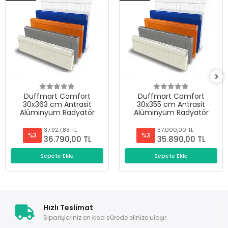
Duffmart Comfort
Duffmart Comfort
30x363 cm Antrasit
30x355 cm Antrasit
Alüminyum Radyatör
Alüminyum Radyatör
37.927,83 TL
37.000,00 TL
%3
%3
36.790,00 TL
35.890,00 TL
Sepete Ekle
Sepete Ekle
Hızlı Teslimat
Siparişleriniz en kısa sürede elinize ulaşır.