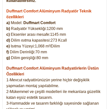
kullanabilirsiniz.
Duffmart Comfort Alüminyum Radyatör Teknik
özellikleri
a)
Model:
Duffmart Comfort
b)
Radyatör Yüksekliği:1200 mm
c)
Eksenler arası mesafe:1145 mm
d)
Dilim ısıtma kapasitesi:273 Kcall
e)
Isıtma Yüzeyi:1,068 m²/Dilim
f)
Dilim Derinliği:70 mm
g)
Dilim genişliği:80 mm
Duffmart Comfort
Alüminyum Radyatörlerin Üstün
Özellikleri
1-Mevcut radyatörünüzün yerine hiçbir değişiklik
yapmadan montaj yapılabilme.
2-Mükemmel ve çeşitli modelleri ile mekanlara güzellik
katan eşsiz estetik tasarım.
3-Hammadde ve tasarım farklılığı sayesinde sağlanan