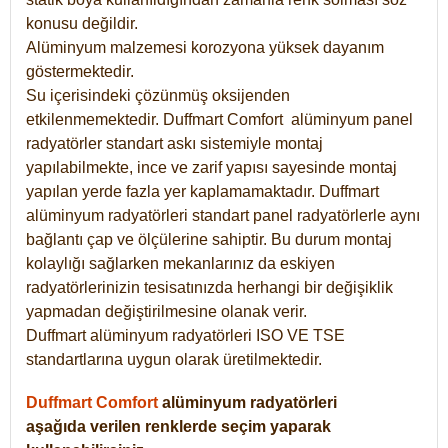
konusu değildir.
Alüminyum malzemesi korozyona yüksek dayanım
göstermektedir.
Su içerisindeki çözünmüş oksijenden
etkilenmemektedir. Duffmart
Comfort
alüminyum panel
radyatörler standart askı sistemiyle montaj
yapılabilmekte, ince ve zarif yapısı sayesinde montaj
yapılan yerde fazla yer kaplamamaktadır. Duffmart
alüminyum radyatörleri standart panel radyatörlerle aynı
bağlantı çap ve ölçülerine sahiptir. Bu durum montaj
kolaylığı sağlarken mekanlarınız da eskiyen
radyatörlerinizin tesisatınızda herhangi bir değişiklik
yapmadan değiştirilmesine olanak verir.
Duffmart alüminyum radyatörleri ISO VE TSE
standartlarına uygun olarak üretilmektedir.
Duffmart Comfort
alüminyum radyatörleri
aşağıda verilen renklerde seçim yaparak