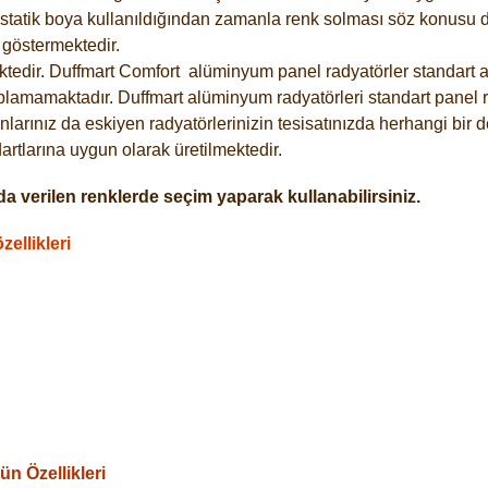
statik boya kullanıldığından zamanla renk solması söz konusu de
göstermektedir.
tedir. Duffmart
Comfort
alüminyum panel radyatörler standart as
plamamaktadır. Duffmart alüminyum radyatörleri standart panel ra
larınız da eskiyen radyatörlerinizin tesisatınızda herhangi bir d
tlarına uygun olarak üretilmektedir.
a verilen renklerde seçim yaparak kullanabilirsiniz.
ellikleri
n Özellikleri