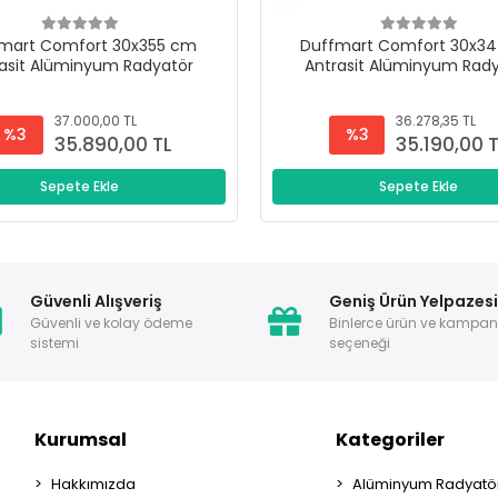
mart Comfort 30x355 cm
Duffmart Comfort 30x3
asit Alüminyum Radyatör
Antrasit Alüminyum Rad
37.000,00 TL
36.278,35 TL
%3
%3
35.890,00 TL
35.190,00 
Sepete Ekle
Sepete Ekle
Güvenli Alışveriş
Geniş Ürün Yelpazes
Güvenli ve kolay ödeme
Binlerce ürün ve kampa
sistemi
seçeneği
Kurumsal
Kategoriler
Hakkımızda
Alüminyum Radyatör