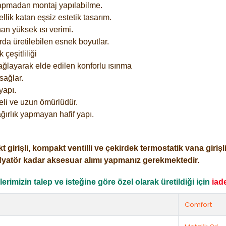
yapmadan montaj yapılabilme.
lik katan eşsiz estetik tasarım.
an yüksek ısı verimi.
rda üretilebilen esnek boyutlar.
çeşitliliği
ağlayarak elde edilen konforlu ısınma
sağlar.
yapı.
eli ve uzun ömürlüdür.
ğırlık yapmayan hafif yapı.
işli, kompakt ventilli ve çekirdek termostatik vana girişli o
dyatör kadar aksesuar alımı yapmanız gerekmektedir.
rimizin talep ve isteğine göre özel olarak üretildiği için
iad
Comfort