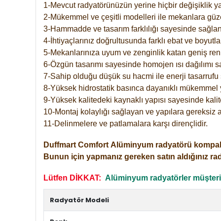
1-Mevcut radyatörünüzün yerine hiçbir değişiklik 
2-Mükemmel ve çeşitli modelleri ile mekanlara güzel
3-Hammadde ve tasarım farklılığı sayesinde sağlan
4-İhtiyaçlarınız doğrultusunda farklı ebat ve boyutla
5-Mekanlarınıza uyum ve zenginlik katan geniş renk 
6-Özgün tasarımı sayesinde homojen ısı dağılımı s
7-Sahip olduğu düşük su hacmi ile enerji tasarrufu 
8-Yüksek hidrostatik basınca dayanıklı mükemmel 
9-Yüksek kalitedeki kaynaklı yapısı sayesinde kalit
10-Montaj kolaylığı sağlayan ve yapılara gereksiz a
11-Delinmelere ve patlamalara karşı dirençlidir.
Duffmart
Comfort
Alüminyum radyatörü kompakt gir
Bunun için yapmanız gereken satın aldığınız ra
Lütfen DİKKAT:
Alüminyum radyatörler müşterile
Radyatör Modeli