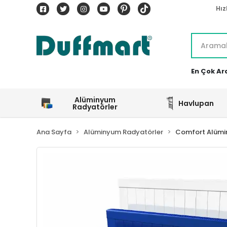
Hız
En Çok Ar
Alüminyum
Havlupan
Radyatörler
Ana Sayfa
Alüminyum Radyatörler
Comfort Alümi