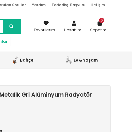
orulan Sorular
Yardım
Tedarikçi Başvuru
İletişim
0
Favorilerim
Hesabım
Sepetim
nlar
Bahçe
Ev & Yaşam
Metalik Gri Alüminyum Radyatör
er