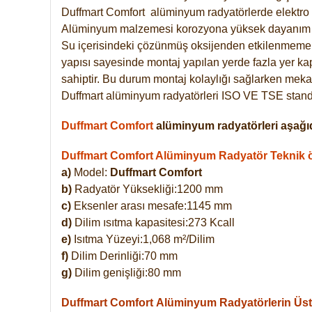
Duffmart
Comfort
alüminyum radyatörlerde elektro 
Alüminyum malzemesi korozyona yüksek dayanım 
Su içerisindeki çözünmüş oksijenden etkilenmemek
yapısı sayesinde montaj yapılan yerde fazla yer ka
sahiptir. Bu durum montaj kolaylığı sağlarken mekan
Duffmart alüminyum radyatörleri ISO VE TSE standar
Duffmart Comfort
alüminyum radyatörleri aşağıd
Duffmart Comfort Alüminyum Radyatör Teknik öz
a)
Model:
Duffmart Comfort
b)
Radyatör Yüksekliği:1200 mm
c)
Eksenler arası mesafe:1145 mm
d)
Dilim ısıtma kapasitesi:273 Kcall
e)
Isıtma Yüzeyi:1,068 m²/Dilim
f)
Dilim Derinliği:70 mm
g)
Dilim genişliği:80 mm
Duffmart Comfort
Alüminyum Radyatörlerin Üstü