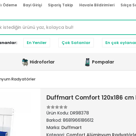
lı Ödeme
Bayi Girişi
Sipariş Takip
Havale Bildirimleri
Sıkça S
ananlar:
En Yeniler
Çok Satanlar
En çok oylana
Hidroforlar
Pompalar
nyum Radyatörler
Duffmart Comfort 120x186 cm 
Ürün Kodu:
DR98378
Barkod:
8681966186612
Marka:
Duffmart
Kategori:
Comfort Alüminyum Radyatörl