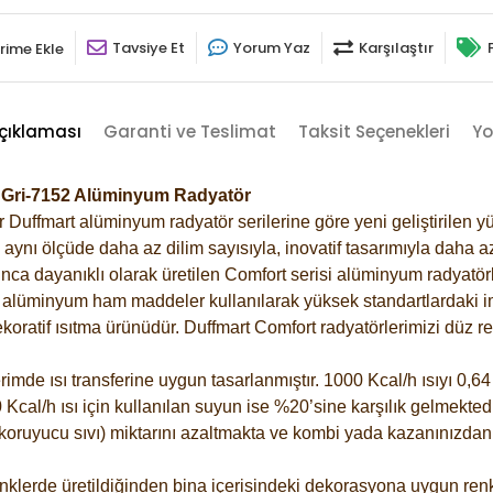
Tavsiye Et
Yorum Yaz
Karşılaştır
rime Ekle
çıklaması
Garanti ve Teslimat
Taksit Seçenekleri
Yo
k Gri-7152 Alüminyum Radyatör
Duffmart alüminyum radyatör serilerine göre yeni geliştirilen yü
ynı ölçüde daha az dilim sayısıyla, inovatif tasarımıyla daha az
ca dayanıklı olarak üretilen Comfort serisi alüminyum radyatörle
alüminyum ham maddeler kullanılarak yüksek standartlardaki imal
koratif ısıtma ürünüdür.
Duffmart Comfort radyatörlerimizi düz re
de ısı transferine uygun tasarlanmıştır. 1000 Kcal/h ısıyı 0,64 l
Kcal/h ısı için kullanılan suyun ise %20’sine karşılık gelmektedir
z koruyucu sıvı) miktarını azaltmakta ve kombi yada kazanınızdan
klerde üretildiğinden bina içerisindeki dekorasyona uygun renkl