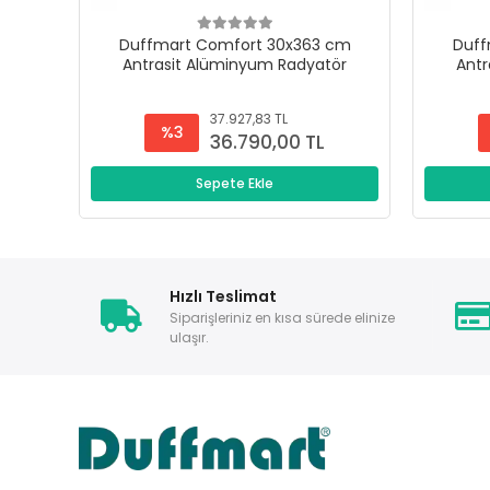
Duffmart Comfort 30x363 cm
Duff
Antrasit Alüminyum Radyatör
Antr
37.927,83 TL
%3
36.790,00 TL
Sepete Ekle
Hızlı Teslimat
Siparişleriniz en kısa sürede elinize
ulaşır.