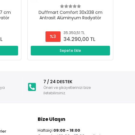
47 cm
Duffmart Comfort 30x338 cm
D
yatör
Antrasit Alüminyum Radyatör
A
35.350,51 TL
%3
TL
34.290,00 TL
Sepete Ekle
i
7 / 24 DESTEK
nya
Öneri ve şikayetlerinizi bize
iletebilirsiniz.
Bize Ulaşın
Haftaiçi
09:00 - 18:00
ler