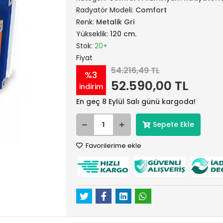
Radyatör Modeli:
Comfort
Renk:
Metalik Gri
Yükseklik:
120 cm.
Stok:
20+
Fiyat
54.216,49 TL
%3
52.590,00 TL
indirim
En geç 8 Eylül Salı günü kargoda!
Sepete Ekle
Favorilerime ekle