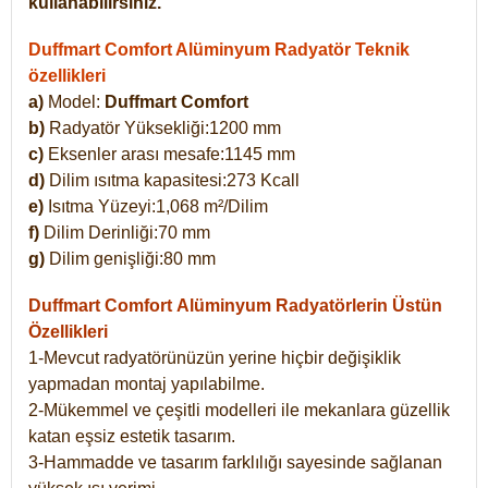
kullanabilirsiniz.
Duffmart Comfort Alüminyum Radyatör Teknik
özellikleri
a)
Model:
Duffmart Comfort
b)
Radyatör Yüksekliği:1200 mm
c)
Eksenler arası mesafe:1145 mm
d)
Dilim ısıtma kapasitesi:273 Kcall
e)
Isıtma Yüzeyi:1,068 m²/Dilim
f)
Dilim Derinliği:70 mm
g)
Dilim genişliği:80 mm
Duffmart Comfort
Alüminyum Radyatörlerin Üstün
Özellikleri
1-Mevcut radyatörünüzün yerine hiçbir değişiklik
yapmadan montaj yapılabilme.
2-Mükemmel ve çeşitli modelleri ile mekanlara güzellik
katan eşsiz estetik tasarım.
3-Hammadde ve tasarım farklılığı sayesinde sağlanan