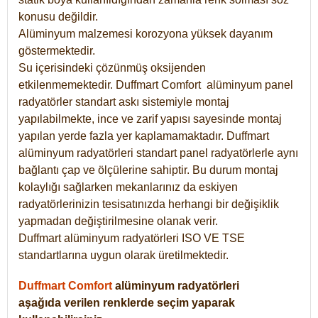
konusu değildir.
Alüminyum malzemesi korozyona yüksek dayanım
göstermektedir.
Su içerisindeki çözünmüş oksijenden
etkilenmemektedir. Duffmart
Comfort
alüminyum panel
radyatörler standart askı sistemiyle montaj
yapılabilmekte, ince ve zarif yapısı sayesinde montaj
yapılan yerde fazla yer kaplamamaktadır. Duffmart
alüminyum radyatörleri standart panel radyatörlerle aynı
bağlantı çap ve ölçülerine sahiptir. Bu durum montaj
kolaylığı sağlarken mekanlarınız da eskiyen
radyatörlerinizin tesisatınızda herhangi bir değişiklik
yapmadan değiştirilmesine olanak verir.
Duffmart alüminyum radyatörleri ISO VE TSE
standartlarına uygun olarak üretilmektedir.
Duffmart Comfort
alüminyum radyatörleri
aşağıda verilen renklerde seçim yaparak