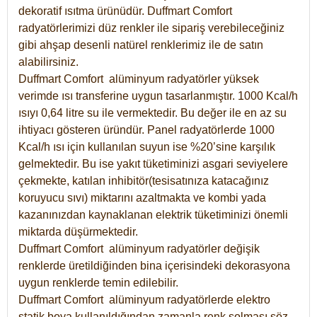
dekoratif ısıtma ürünüdür.
Duffmart Comfort
radyatörlerimizi düz renkler ile sipariş verebileceğiniz
gibi ahşap desenli natürel renklerimiz ile de satın
alabilirsiniz.
Duffmart Comfort alüminyum radyatörler yüksek
verimde ısı transferine uygun tasarlanmıştır. 1000 Kcal/h
ısıyı 0,64 litre su ile vermektedir. Bu değer ile en az su
ihtiyacı gösteren üründür. Panel radyatörlerde 1000
Kcal/h ısı için kullanılan suyun ise %20’sine karşılık
gelmektedir. Bu ise yakıt tüketiminizi asgari seviyelere
çekmekte, katılan inhibitör(tesisatınıza katacağınız
koruyucu sıvı) miktarını azaltmakta ve kombi yada
kazanınızdan kaynaklanan elektrik tüketiminizi önemli
miktarda düşürmektedir.
Duffmart Comfort alüminyum radyatörler değişik
renklerde üretildiğinden bina içerisindeki dekorasyona
uygun renklerde temin edilebilir.
Duffmart
Comfort
alüminyum radyatörlerde elektro
statik boya kullanıldığından zamanla renk solması söz