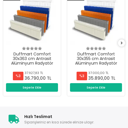
Duffmart Comfort
Duffmart Comfort
30x363 cm Antrasit
30x355 cm Antrasit
Alüminyum Radyatör
Alüminyum Radyatör
37.927,83 TL
37.000,00 TL
%3
%3
36.790,00 TL
35.890,00 TL
Sepete Ekle
Sepete Ekle
Hızlı Teslimat
Siparişleriniz en kısa sürede elinize ulaşır.