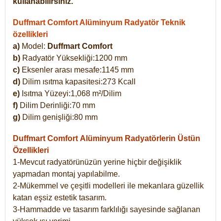
kullanabilirsiniz.
Duffmart Comfort Alüminyum Radyatör Teknik
özellikleri
a)
Model:
Duffmart Comfort
b)
Radyatör Yüksekliği:1200 mm
c)
Eksenler arası mesafe:1145 mm
d)
Dilim ısıtma kapasitesi:273 Kcall
e)
Isıtma Yüzeyi:1,068 m²/Dilim
f)
Dilim Derinliği:70 mm
g)
Dilim genişliği:80 mm
Duffmart Comfort
Alüminyum Radyatörlerin Üstün
Özellikleri
1-Mevcut radyatörünüzün yerine hiçbir değişiklik
yapmadan montaj yapılabilme.
2-Mükemmel ve çeşitli modelleri ile mekanlara güzellik
katan eşsiz estetik tasarım.
3-Hammadde ve tasarım farklılığı sayesinde sağlanan