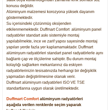
konusu değildir.
Alüminyum malzemesi korozyona yüksek dayanım
göstermektedir.
Su içerisindeki çözünmüş oksijenden
etkilenmemektedir. Duffmart
Comfort
alüminyum panel
radyatörler standart askı sistemiyle montaj
yapılabilmekte, ince ve zarif yapısı sayesinde montaj
yapılan yerde fazla yer kaplamamaktadır. Duffmart
alüminyum radyatörleri standart panel radyatörlerle aynı
bağlantı çap ve ölçülerine sahiptir. Bu durum montaj
kolaylığı sağlarken mekanlarınız da eskiyen
radyatörlerinizin tesisatınızda herhangi bir değişiklik
yapmadan değiştirilmesine olanak verir.
Duffmart alüminyum radyatörleri ISO VE TSE
standartlarına uygun olarak üretilmektedir.
Duffmart Comfort
alüminyum radyatörleri
aşağıda verilen renklerde seçim yaparak