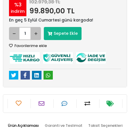
102.979,38 TL
%3
99.890,00 TL
indirim
En geç 5 Eylül Cumartesi günü kargoda!
Sepete Ekle
Favorilerime ekle
Ürün Açıklaması
Garanti ve Teslimat
Taksit Seçenekleri