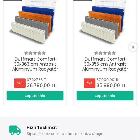
Duffmart Comfort
Duffmart Comfort
30x363 cm Antrasit
30x355 cm Antrasit
Alüminyum Radyatör
Alüminyum Radyatör
37.927,83 TL
37.000,00 TL
%3
%3
36.790,00 TL
35.890,00 TL
Sepete Ekle
Sepete Ekle
Hızlı Teslimat
Siparişleriniz en kısa sürede elinize ulaşır.