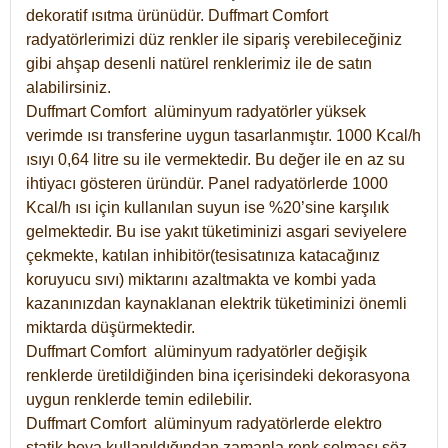
dekoratif ısıtma ürünüdür.
Duffmart Comfort
radyatörlerimizi düz renkler ile sipariş verebileceğiniz
gibi ahşap desenli natürel renklerimiz ile de satın
alabilirsiniz.
Duffmart Comfort alüminyum radyatörler yüksek
verimde ısı transferine uygun tasarlanmıştır. 1000 Kcal/h
ısıyı 0,64 litre su ile vermektedir. Bu değer ile en az su
ihtiyacı gösteren üründür. Panel radyatörlerde 1000
Kcal/h ısı için kullanılan suyun ise %20’sine karşılık
gelmektedir. Bu ise yakıt tüketiminizi asgari seviyelere
çekmekte, katılan inhibitör(tesisatınıza katacağınız
koruyucu sıvı) miktarını azaltmakta ve kombi yada
kazanınızdan kaynaklanan elektrik tüketiminizi önemli
miktarda düşürmektedir.
Duffmart Comfort alüminyum radyatörler değişik
renklerde üretildiğinden bina içerisindeki dekorasyona
uygun renklerde temin edilebilir.
Duffmart
Comfort
alüminyum radyatörlerde elektro
statik boya kullanıldığından zamanla renk solması söz