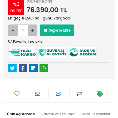
78.752,57 TL
%3
76.390,00 TL
indirim
En geç 8 Eylül Salı günü kargoda!
Sepete Ekle
Favorilerime ekle
Ürün Açıklaması
Garanti ve Teslimat
Taksit Seçenekleri