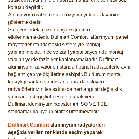
konusu değildir.
Alüminyum malzemesi korozyona yüksek dayanım
göstermektedir.
Su içerisindeki çözünmüş oksijenden
etkilenmemektedir. Duffmart
Comfort
alüminyum panel
radyatörler standart askı sistemiyle montaj
yapılabilmekte, ince ve zarif yapısı sayesinde montaj
yapılan yerde fazla yer kaplamamaktadır. Duffmart
alüminyum radyatörleri standart panel radyatörlerle aynı
bağlantı çap ve ölçülerine sahiptir. Bu durum montaj
kolaylığı sağlarken mekanlarınız da eskiyen
radyatörlerinizin tesisatınızda herhangi bir değişiklik
yapmadan değiştirilmesine olanak verir.
Duffmart alüminyum radyatörleri ISO VE TSE
standartlarına uygun olarak üretilmektedir.
Duffmart Comfort
alüminyum radyatörleri
aşağıda verilen renklerde seçim yaparak