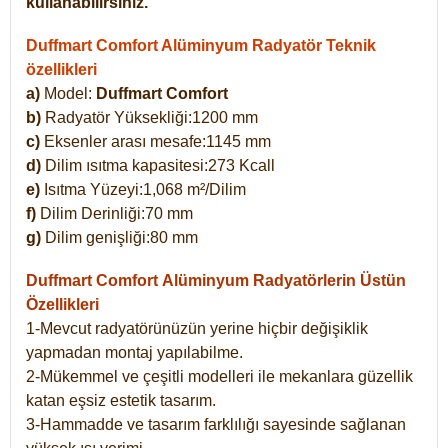
kullanabilirsiniz.
Duffmart Comfort Alüminyum Radyatör Teknik
özellikleri
a)
Model:
Duffmart Comfort
b)
Radyatör Yüksekliği:1200 mm
c)
Eksenler arası mesafe:1145 mm
d)
Dilim ısıtma kapasitesi:273 Kcall
e)
Isıtma Yüzeyi:1,068 m²/Dilim
f)
Dilim Derinliği:70 mm
g)
Dilim genişliği:80 mm
Duffmart Comfort
Alüminyum Radyatörlerin Üstün
Özellikleri
1-Mevcut radyatörünüzün yerine hiçbir değişiklik
yapmadan montaj yapılabilme.
2-Mükemmel ve çeşitli modelleri ile mekanlara güzellik
katan eşsiz estetik tasarım.
3-Hammadde ve tasarım farklılığı sayesinde sağlanan