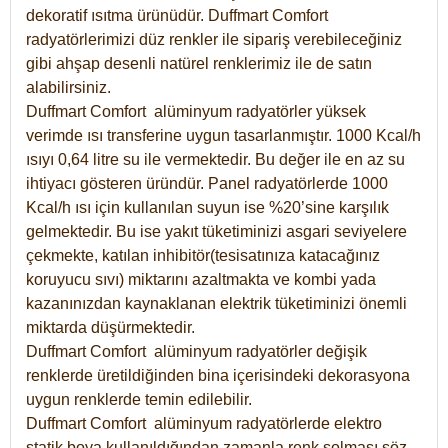
dekoratif ısıtma ürünüdür.
Duffmart Comfort
radyatörlerimizi düz renkler ile sipariş verebileceğiniz
gibi ahşap desenli natürel renklerimiz ile de satın
alabilirsiniz.
Duffmart Comfort alüminyum radyatörler yüksek
verimde ısı transferine uygun tasarlanmıştır. 1000 Kcal/h
ısıyı 0,64 litre su ile vermektedir. Bu değer ile en az su
ihtiyacı gösteren üründür. Panel radyatörlerde 1000
Kcal/h ısı için kullanılan suyun ise %20’sine karşılık
gelmektedir. Bu ise yakıt tüketiminizi asgari seviyelere
çekmekte, katılan inhibitör(tesisatınıza katacağınız
koruyucu sıvı) miktarını azaltmakta ve kombi yada
kazanınızdan kaynaklanan elektrik tüketiminizi önemli
miktarda düşürmektedir.
Duffmart Comfort alüminyum radyatörler değişik
renklerde üretildiğinden bina içerisindeki dekorasyona
uygun renklerde temin edilebilir.
Duffmart
Comfort
alüminyum radyatörlerde elektro
statik boya kullanıldığından zamanla renk solması söz