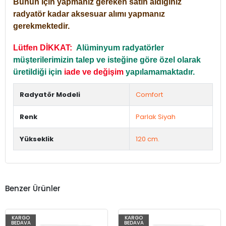
Bunun için yapmanız gereken satın aldığınız
radyatör kadar aksesuar alımı yapmanız
gerekmektedir.
Lütfen DİKKAT:
Alüminyum radyatörler
müşterilerimizin talep ve isteğine göre özel olarak
üretildiği için
iade ve değişim
yapılamamaktadır.
Radyatör Modeli
Comfort
Renk
Parlak Siyah
Yükseklik
120 cm.
Benzer Ürünler
KARGO
KARGO
BEDAVA
BEDAVA