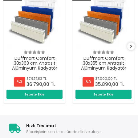
Duffmart Comfort
Duffmart Comfort
30x363 cm Antrasit
30x355 cm Antrasit
Alüminyum Radyatör
Alüminyum Radyatör
37.927,83 TL
37.000,00 TL
%3
%3
36.790,00 TL
35.890,00 TL
Sepete Ekle
Sepete Ekle
Hızlı Teslimat
Siparişleriniz en kısa sürede elinize ulaşır.