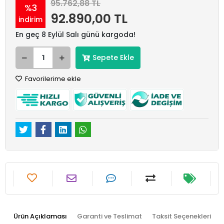
95.762,88 TL
%3
92.890,00 TL
indirim
En geç 8 Eylül Salı günü kargoda!
Sepete Ekle
Favorilerime ekle
Ürün Açıklaması
Garanti ve Teslimat
Taksit Seçenekleri