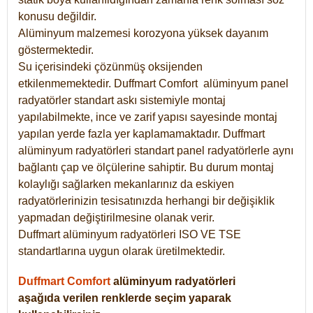
konusu değildir.
Alüminyum malzemesi korozyona yüksek dayanım
göstermektedir.
Su içerisindeki çözünmüş oksijenden
etkilenmemektedir. Duffmart
Comfort
alüminyum panel
radyatörler standart askı sistemiyle montaj
yapılabilmekte, ince ve zarif yapısı sayesinde montaj
yapılan yerde fazla yer kaplamamaktadır. Duffmart
alüminyum radyatörleri standart panel radyatörlerle aynı
bağlantı çap ve ölçülerine sahiptir. Bu durum montaj
kolaylığı sağlarken mekanlarınız da eskiyen
radyatörlerinizin tesisatınızda herhangi bir değişiklik
yapmadan değiştirilmesine olanak verir.
Duffmart alüminyum radyatörleri ISO VE TSE
standartlarına uygun olarak üretilmektedir.
Duffmart Comfort
alüminyum radyatörleri
aşağıda verilen renklerde seçim yaparak