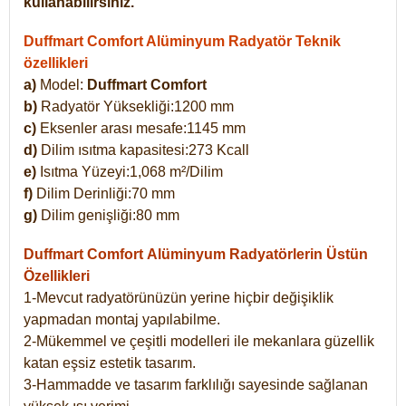
kullanabilirsiniz.
Duffmart Comfort Alüminyum Radyatör Teknik
özellikleri
a)
Model:
Duffmart Comfort
b)
Radyatör Yüksekliği:1200 mm
c)
Eksenler arası mesafe:1145 mm
d)
Dilim ısıtma kapasitesi:273 Kcall
e)
Isıtma Yüzeyi:1,068 m²/Dilim
f)
Dilim Derinliği:70 mm
g)
Dilim genişliği:80 mm
Duffmart Comfort
Alüminyum Radyatörlerin Üstün
Özellikleri
1-Mevcut radyatörünüzün yerine hiçbir değişiklik
yapmadan montaj yapılabilme.
2-Mükemmel ve çeşitli modelleri ile mekanlara güzellik
katan eşsiz estetik tasarım.
3-Hammadde ve tasarım farklılığı sayesinde sağlanan