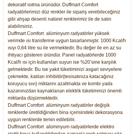
dekoratif ısıtma ürünüdür.
Duffmart Comfort
radyatörlerimizi düz renkler ile sipariş verebileceğiniz
gibi ahşap desenli natürel renklerimiz ile de satın
alabilirsiniz.
Duffmart Comfort alüminyum radyatörler yüksek
verimde ısı transferine uygun tasarlanmıştır. 1000 Kcal/h
ısıyı 0,64 litre su ile vermektedir. Bu değer ile en az su
ihtiyacı gösteren üründür. Panel radyatörlerde 1000
Kcal/h ısı için kullanılan suyun ise %20’sine karşılık
gelmektedir. Bu ise yakıt tüketiminizi asgari seviyelere
çekmekte, katılan inhibitör(tesisatınıza katacağınız
koruyucu sıvı) miktarını azaltmakta ve kombi yada
kazanınızdan kaynaklanan elektrik tüketiminizi önemli
miktarda düşürmektedir.
Duffmart Comfort alüminyum radyatörler değişik
renklerde üretildiğinden bina içerisindeki dekorasyona
uygun renklerde temin edilebilir.
Duffmart
Comfort
alüminyum radyatörlerde elektro
statik boya kullanıldığından zamanla renk solması söz