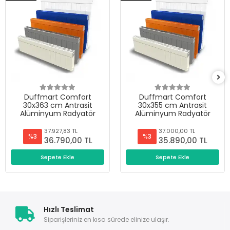
Duffmart Comfort
Duffmart Comfort
30x363 cm Antrasit
30x355 cm Antrasit
Alüminyum Radyatör
Alüminyum Radyatör
37.927,83 TL
37.000,00 TL
%3
%3
36.790,00 TL
35.890,00 TL
Sepete Ekle
Sepete Ekle
Hızlı Teslimat
Siparişleriniz en kısa sürede elinize ulaşır.