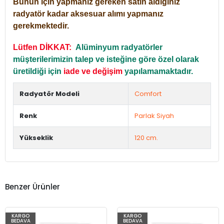
Bunun için yapmanız gereken satın aldığınız
radyatör kadar aksesuar alımı yapmanız
gerekmektedir.
Lütfen DİKKAT:
Alüminyum radyatörler
müşterilerimizin talep ve isteğine göre özel olarak
üretildiği için
iade ve değişim
yapılamamaktadır.
Radyatör Modeli
Comfort
Renk
Parlak Siyah
Yükseklik
120 cm.
Benzer Ürünler
KARGO
KARGO
BEDAVA
BEDAVA