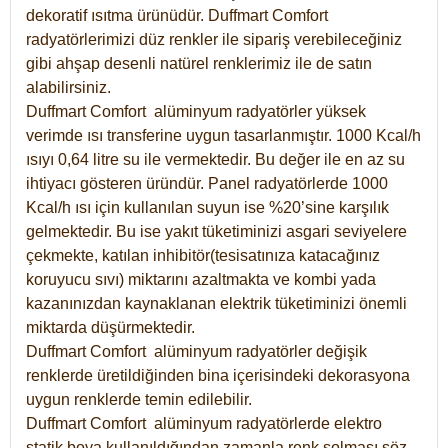
dekoratif ısıtma ürünüdür.
Duffmart Comfort
radyatörlerimizi düz renkler ile sipariş verebileceğiniz
gibi ahşap desenli natürel renklerimiz ile de satın
alabilirsiniz.
Duffmart Comfort alüminyum radyatörler yüksek
verimde ısı transferine uygun tasarlanmıştır. 1000 Kcal/h
ısıyı 0,64 litre su ile vermektedir. Bu değer ile en az su
ihtiyacı gösteren üründür. Panel radyatörlerde 1000
Kcal/h ısı için kullanılan suyun ise %20’sine karşılık
gelmektedir. Bu ise yakıt tüketiminizi asgari seviyelere
çekmekte, katılan inhibitör(tesisatınıza katacağınız
koruyucu sıvı) miktarını azaltmakta ve kombi yada
kazanınızdan kaynaklanan elektrik tüketiminizi önemli
miktarda düşürmektedir.
Duffmart Comfort alüminyum radyatörler değişik
renklerde üretildiğinden bina içerisindeki dekorasyona
uygun renklerde temin edilebilir.
Duffmart
Comfort
alüminyum radyatörlerde elektro
statik boya kullanıldığından zamanla renk solması söz