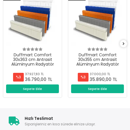
Duffmart Comfort
Duffmart Comfort
30x363 cm Antrasit
30x355 cm Antrasit
Alüminyum Radyatör
Alüminyum Radyatör
37.927,83 TL
37.000,00 TL
%3
%3
36.790,00 TL
35.890,00 TL
Sepete Ekle
Sepete Ekle
Hızlı Teslimat
Siparişleriniz en kısa sürede elinize ulaşır.