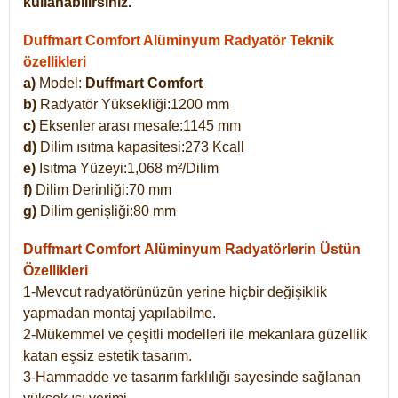
kullanabilirsiniz.
Duffmart Comfort Alüminyum Radyatör Teknik
özellikleri
a)
Model:
Duffmart Comfort
b)
Radyatör Yüksekliği:1200 mm
c)
Eksenler arası mesafe:1145 mm
d)
Dilim ısıtma kapasitesi:273 Kcall
e)
Isıtma Yüzeyi:1,068 m²/Dilim
f)
Dilim Derinliği:70 mm
g)
Dilim genişliği:80 mm
Duffmart Comfort
Alüminyum Radyatörlerin Üstün
Özellikleri
1-Mevcut radyatörünüzün yerine hiçbir değişiklik
yapmadan montaj yapılabilme.
2-Mükemmel ve çeşitli modelleri ile mekanlara güzellik
katan eşsiz estetik tasarım.
3-Hammadde ve tasarım farklılığı sayesinde sağlanan