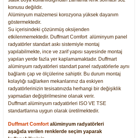
konusu değildir.
Alüminyum malzemesi korozyona yüksek dayanım
göstermektedir.
Su içerisindeki çözünmüş oksijenden
etkilenmemektedir. Duffmart
Comfort
alüminyum panel
radyatörler standart askı sistemiyle montaj
yapılabilmekte, ince ve zarif yapısı sayesinde montaj
yapılan yerde fazla yer kaplamamaktadır. Duffmart
alüminyum radyatörleri standart panel radyatörlerle aynı
bağlantı çap ve ölçülerine sahiptir. Bu durum montaj
kolaylığı sağlarken mekanlarınız da eskiyen
radyatörlerinizin tesisatınızda herhangi bir değişiklik
yapmadan değiştirilmesine olanak verir.
Duffmart alüminyum radyatörleri ISO VE TSE
standartlarına uygun olarak üretilmektedir.
Duffmart Comfort
alüminyum radyatörleri
aşağıda verilen renklerde seçim yaparak