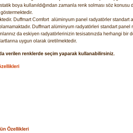
statik boya kullanıldığından zamanla renk solması söz konusu de
göstermektedir.
tedir. Duffmart
Comfort
alüminyum panel radyatörler standart as
plamamaktadır. Duffmart alüminyum radyatörleri standart panel ra
larınız da eskiyen radyatörlerinizin tesisatınızda herhangi bir d
tlarına uygun olarak üretilmektedir.
a verilen renklerde seçim yaparak kullanabilirsiniz.
ellikleri
n Özellikleri