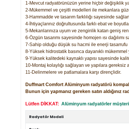
1-Mevcut radyatörünüzün yerine hiçbir değişiklik 
2-Mükemmel ve çeşitli modelleri ile mekanlara güzel
3-Hammadde ve tasarım farklılığı sayesinde sağlan
4-İhtiyaçlarınız doğrultusunda farklı ebat ve boyutla
5-Mekanlarınıza uyum ve zenginlik katan geniş renk 
6-Özgün tasarımı sayesinde homojen ısı dağılımı s
7-Sahip olduğu düşük su hacmi ile enerji tasarrufu 
8-Yüksek hidrostatik basınca dayanıklı mükemmel 
9-Yüksek kalitedeki kaynaklı yapısı sayesinde kalit
10-Montaj kolaylığı sağlayan ve yapılara gereksiz a
11-Delinmelere ve patlamalara karşı dirençlidir.
Duffmart
Comfort
Alüminyum radyatörü kompakt gir
Bunun için yapmanız gereken satın aldığınız ra
Lütfen DİKKAT:
Alüminyum radyatörler müşterile
Radyatör Modeli