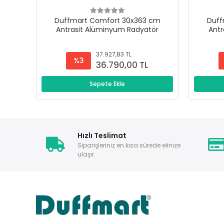
Duffmart Comfort 30x363 cm
Duff
Antrasit Alüminyum Radyatör
Antr
37.927,83 TL
%3
36.790,00 TL
Sepete Ekle
Hızlı Teslimat
Siparişleriniz en kısa sürede elinize
ulaşır.