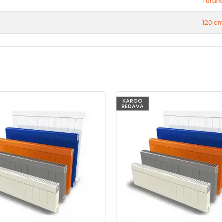
Turun
120 c
KARGO
BEDAVA