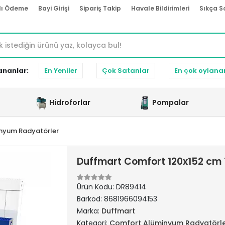
lı Ödeme
Bayi Girişi
Sipariş Takip
Havale Bildirimleri
Sıkça S
ananlar:
En Yeniler
Çok Satanlar
En çok oylana
Hidroforlar
Pompalar
nyum Radyatörler
Duffmart Comfort 120x152 cm
Ürün Kodu:
DR89414
Barkod:
8681966094153
Marka:
Duffmart
Kategori:
Comfort Alüminyum Radyatörl