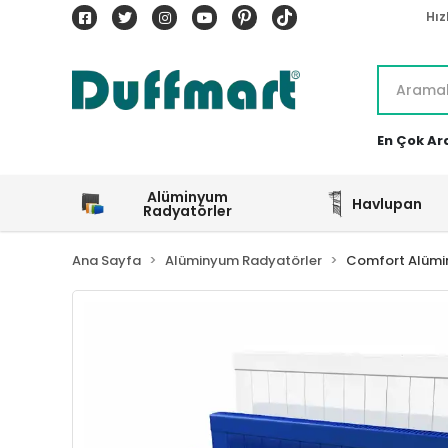
Hız
En Çok Ar
Alüminyum
Havlupan
Radyatörler
Ana Sayfa
Alüminyum Radyatörler
Comfort Alümi