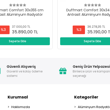
mart Comfort 30x355 cm
Duffmart Comfort 30x3
asit Alüminyum Radyatör
Antrasit Alüminyum Rad
37.000,00 TL
36.278,35 TL
%3
%3
35.890,00 TL
35.190,00 
Sepete Ekle
Sepete Ekle
Güvenli Alışveriş
Geniş Ürün Yelpazes
Güvenli ve kolay ödeme
Binlerce ürün ve kampa
sistemi
seçeneği
Kurumsal
Kategoriler
Hakkımızda
Alüminyum Radyatör