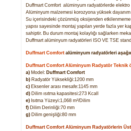
Duffmart
Comfort
alüminyum radyatörlerde elektro 
Alüminyum malzemesi korozyona yüksek dayanım 
Su içerisindeki çözünmüş oksijenden etkilenmemek
yapısı sayesinde montaj yapılan yerde fazla yer ka
sahiptir. Bu durum montaj kolaylığı sağlarken mekan
Duffmart alüminyum radyatörleri ISO VE TSE standar
Duffmart Comfort
alüminyum radyatörleri aşağıd
Duffmart Comfort Alüminyum Radyatör Teknik öz
a)
Model:
Duffmart Comfort
b)
Radyatör Yüksekliği:1200 mm
c)
Eksenler arası mesafe:1145 mm
d)
Dilim ısıtma kapasitesi:273 Kcall
e)
Isıtma Yüzeyi:1,068 m²/Dilim
f)
Dilim Derinliği:70 mm
g)
Dilim genişliği:80 mm
Duffmart Comfort
Alüminyum Radyatörlerin Üstü