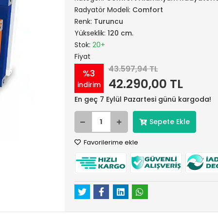
Radyatör Modeli:
Comfort
Renk:
Turuncu
Yükseklik:
120 cm.
Stok:
20+
Fiyat
43.597,94 TL
%3
42.290,00 TL
indirim
En geç 7 Eylül Pazartesi günü kargoda!
Sepete Ekle
Favorilerime ekle