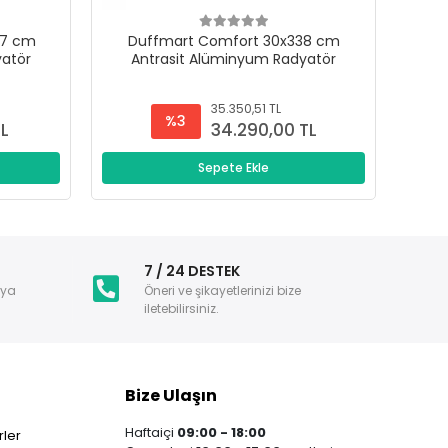
47 cm
Duffmart Comfort 30x338 cm
D
yatör
Antrasit Alüminyum Radyatör
A
35.350,51 TL
%3
TL
34.290,00 TL
Sepete Ekle
i
7 / 24 DESTEK
nya
Öneri ve şikayetlerinizi bize
iletebilirsiniz.
Bize Ulaşın
Haftaiçi
09:00 - 18:00
ler