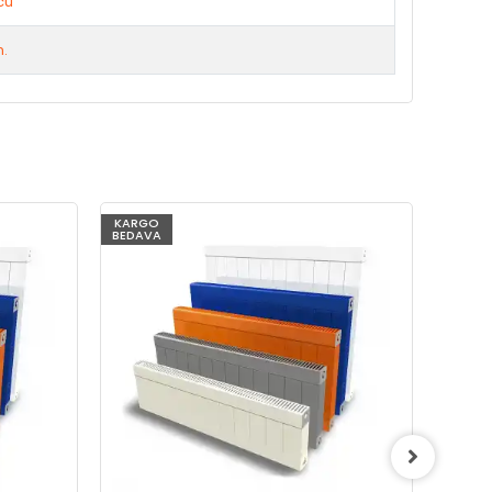
cu
m.
KARGO
KARG
BEDAVA
BEDAV