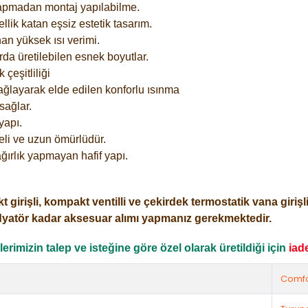
yapmadan montaj yapılabilme.
lik katan eşsiz estetik tasarım.
an yüksek ısı verimi.
rda üretilebilen esnek boyutlar.
çeşitliliği
ağlayarak elde edilen konforlu ısınma
sağlar.
yapı.
eli ve uzun ömürlüdür.
ğırlık yapmayan hafif yapı.
işli, kompakt ventilli ve çekirdek termostatik vana girişli o
dyatör kadar aksesuar alımı yapmanız gerekmektedir.
rimizin talep ve isteğine göre özel olarak üretildiği için
iad
Comfo