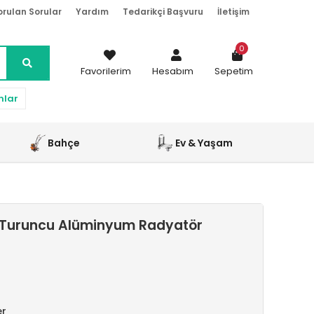
orulan Sorular
Yardım
Tedarikçi Başvuru
İletişim
0
Favorilerim
Hesabım
Sepetim
nlar
Bahçe
Ev & Yaşam
 Turuncu Alüminyum Radyatör
er