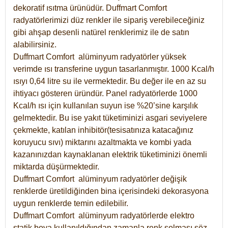
dekoratif ısıtma ürünüdür.
Duffmart Comfort
radyatörlerimizi düz renkler ile sipariş verebileceğiniz
gibi ahşap desenli natürel renklerimiz ile de satın
alabilirsiniz.
Duffmart Comfort alüminyum radyatörler yüksek
verimde ısı transferine uygun tasarlanmıştır. 1000 Kcal/h
ısıyı 0,64 litre su ile vermektedir. Bu değer ile en az su
ihtiyacı gösteren üründür. Panel radyatörlerde 1000
Kcal/h ısı için kullanılan suyun ise %20’sine karşılık
gelmektedir. Bu ise yakıt tüketiminizi asgari seviyelere
çekmekte, katılan inhibitör(tesisatınıza katacağınız
koruyucu sıvı) miktarını azaltmakta ve kombi yada
kazanınızdan kaynaklanan elektrik tüketiminizi önemli
miktarda düşürmektedir.
Duffmart Comfort alüminyum radyatörler değişik
renklerde üretildiğinden bina içerisindeki dekorasyona
uygun renklerde temin edilebilir.
Duffmart
Comfort
alüminyum radyatörlerde elektro
statik boya kullanıldığından zamanla renk solması söz