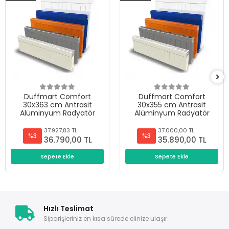
Duffmart Comfort
Duffmart Comfort
30x363 cm Antrasit
30x355 cm Antrasit
Alüminyum Radyatör
Alüminyum Radyatör
37.927,83 TL
37.000,00 TL
%3
%3
36.790,00 TL
35.890,00 TL
Sepete Ekle
Sepete Ekle
Hızlı Teslimat
Siparişleriniz en kısa sürede elinize ulaşır.