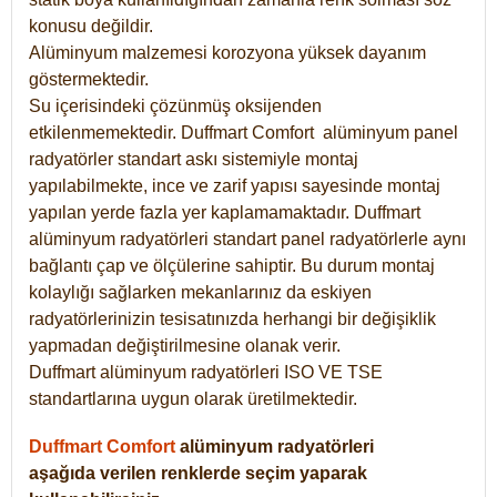
konusu değildir.
Alüminyum malzemesi korozyona yüksek dayanım
göstermektedir.
Su içerisindeki çözünmüş oksijenden
etkilenmemektedir. Duffmart
Comfort
alüminyum panel
radyatörler standart askı sistemiyle montaj
yapılabilmekte, ince ve zarif yapısı sayesinde montaj
yapılan yerde fazla yer kaplamamaktadır. Duffmart
alüminyum radyatörleri standart panel radyatörlerle aynı
bağlantı çap ve ölçülerine sahiptir. Bu durum montaj
kolaylığı sağlarken mekanlarınız da eskiyen
radyatörlerinizin tesisatınızda herhangi bir değişiklik
yapmadan değiştirilmesine olanak verir.
Duffmart alüminyum radyatörleri ISO VE TSE
standartlarına uygun olarak üretilmektedir.
Duffmart Comfort
alüminyum radyatörleri
aşağıda verilen renklerde seçim yaparak