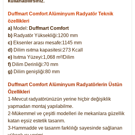
kullanabilirsiniz.
Duffmart Comfort Alüminyum Radyatör Teknik
özellikleri
a)
Model:
Duffmart Comfort
b)
Radyatör Yüksekliği:1200 mm
c)
Eksenler arası mesafe:1145 mm
d)
Dilim ısıtma kapasitesi:273 Kcall
e)
Isıtma Yüzeyi:1,068 m²/Dilim
f)
Dilim Derinliği:70 mm
g)
Dilim genişliği:80 mm
Duffmart Comfort
Alüminyum Radyatörlerin Üstün
Özellikleri
1-Mevcut radyatörünüzün yerine hiçbir değişiklik
yapmadan montaj yapılabilme.
2-Mükemmel ve çeşitli modelleri ile mekanlara güzellik
katan eşsiz estetik tasarım.
3-Hammadde ve tasarım farklılığı sayesinde sağlanan