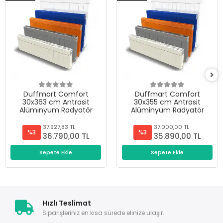
Duffmart Comfort
Duffmart Comfort
30x363 cm Antrasit
30x355 cm Antrasit
Alüminyum Radyatör
Alüminyum Radyatör
37.927,83 TL
37.000,00 TL
%3
%3
36.790,00 TL
35.890,00 TL
Sepete Ekle
Sepete Ekle
Hızlı Teslimat
Siparişleriniz en kısa sürede elinize ulaşır.