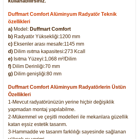
kullanabilirsiniz.
Duffmart Comfort Alüminyum Radyatör Teknik
özellikleri
a)
Model:
Duffmart Comfort
b)
Radyatör Yüksekliği:1200 mm
c)
Eksenler arası mesafe:1145 mm
d)
Dilim ısıtma kapasitesi:273 Kcall
e)
Isıtma Yüzeyi:1,068 m²/Dilim
f)
Dilim Derinliği:70 mm
g)
Dilim genişliği:80 mm
Duffmart Comfort
Alüminyum Radyatörlerin Üstün
Özellikleri
1-Mevcut radyatörünüzün yerine hiçbir değişiklik
yapmadan montaj yapılabilme.
2-Mükemmel ve çeşitli modelleri ile mekanlara güzellik
katan eşsiz estetik tasarım.
3-Hammadde ve tasarım farklılığı sayesinde sağlanan