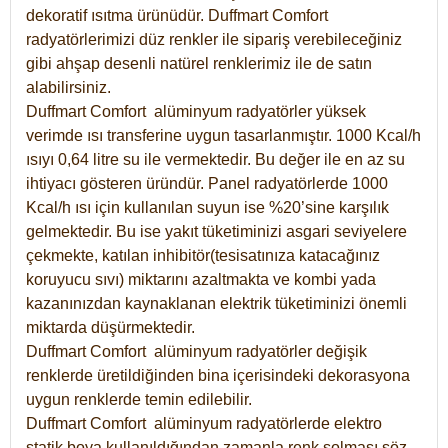
dekoratif ısıtma ürünüdür.
Duffmart Comfort
radyatörlerimizi düz renkler ile sipariş verebileceğiniz
gibi ahşap desenli natürel renklerimiz ile de satın
alabilirsiniz.
Duffmart Comfort alüminyum radyatörler yüksek
verimde ısı transferine uygun tasarlanmıştır. 1000 Kcal/h
ısıyı 0,64 litre su ile vermektedir. Bu değer ile en az su
ihtiyacı gösteren üründür. Panel radyatörlerde 1000
Kcal/h ısı için kullanılan suyun ise %20’sine karşılık
gelmektedir. Bu ise yakıt tüketiminizi asgari seviyelere
çekmekte, katılan inhibitör(tesisatınıza katacağınız
koruyucu sıvı) miktarını azaltmakta ve kombi yada
kazanınızdan kaynaklanan elektrik tüketiminizi önemli
miktarda düşürmektedir.
Duffmart Comfort alüminyum radyatörler değişik
renklerde üretildiğinden bina içerisindeki dekorasyona
uygun renklerde temin edilebilir.
Duffmart
Comfort
alüminyum radyatörlerde elektro
statik boya kullanıldığından zamanla renk solması söz