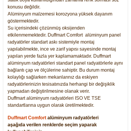
konusu değildir.
Alüminyum malzemesi korozyona yüksek dayanım
göstermektedir.
Su içerisindeki çözünmüş oksijenden
etkilenmemektedir. Duffmart
Comfort
alüminyum panel
radyatörler standart askı sistemiyle montaj
yapılabilmekte, ince ve zarif yapısı sayesinde montaj
yapılan yerde fazla yer kaplamamaktadır. Duffmart
alüminyum radyatörleri standart panel radyatörlerle aynı
bağlantı çap ve ölçülerine sahiptir. Bu durum montaj
kolaylığı sağlarken mekanlarınız da eskiyen
radyatörlerinizin tesisatınızda herhangi bir değişiklik
yapmadan değiştirilmesine olanak verir.
Duffmart alüminyum radyatörleri ISO VE TSE
standartlarına uygun olarak üretilmektedir.
Duffmart Comfort
alüminyum radyatörleri
aşağıda verilen renklerde seçim yaparak