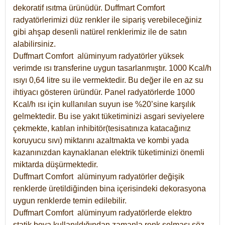
dekoratif ısıtma ürünüdür.
Duffmart Comfort
radyatörlerimizi düz renkler ile sipariş verebileceğiniz
gibi ahşap desenli natürel renklerimiz ile de satın
alabilirsiniz.
Duffmart Comfort alüminyum radyatörler yüksek
verimde ısı transferine uygun tasarlanmıştır. 1000 Kcal/h
ısıyı 0,64 litre su ile vermektedir. Bu değer ile en az su
ihtiyacı gösteren üründür. Panel radyatörlerde 1000
Kcal/h ısı için kullanılan suyun ise %20’sine karşılık
gelmektedir. Bu ise yakıt tüketiminizi asgari seviyelere
çekmekte, katılan inhibitör(tesisatınıza katacağınız
koruyucu sıvı) miktarını azaltmakta ve kombi yada
kazanınızdan kaynaklanan elektrik tüketiminizi önemli
miktarda düşürmektedir.
Duffmart Comfort alüminyum radyatörler değişik
renklerde üretildiğinden bina içerisindeki dekorasyona
uygun renklerde temin edilebilir.
Duffmart
Comfort
alüminyum radyatörlerde elektro
statik boya kullanıldığından zamanla renk solması söz