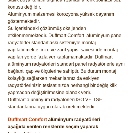
konusu değildir.
Alüminyum malzemesi korozyona yüksek dayanım
göstermektedir.
Su içerisindeki çözünmüş oksijenden
etkilenmemektedir. Duffmart
Comfort
alüminyum panel
radyatörler standart askı sistemiyle montaj
yapılabilmekte, ince ve zarif yapısı sayesinde montaj
yapılan yerde fazla yer kaplamamaktadır. Duffmart
alüminyum radyatörleri standart panel radyatörlerle aynı
bağlantı çap ve ölçülerine sahiptir. Bu durum montaj
kolaylığı sağlarken mekanlarınız da eskiyen
radyatörlerinizin tesisatınızda herhangi bir değişiklik
yapmadan değiştirilmesine olanak verir.
Duffmart alüminyum radyatörleri ISO VE TSE
standartlarına uygun olarak üretilmektedir.
Duffmart Comfort
alüminyum radyatörleri
aşağıda verilen renklerde seçim yaparak