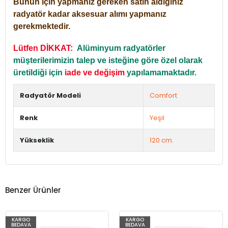
Bunun için yapmanız gereken satın aldığınız
radyatör kadar aksesuar alımı yapmanız
gerekmektedir.
Lütfen DİKKAT:
Alüminyum radyatörler
müşterilerimizin talep ve isteğine göre özel olarak
üretildiği için
iade ve değişim
yapılamamaktadır.
Radyatör Modeli
Comfort
Renk
Yeşil
Yükseklik
120 cm.
Benzer Ürünler
KARGO
KARGO
BEDAVA
BEDAVA