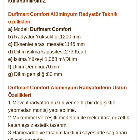
kullanabilirsiniz.
Duffmart Comfort Alüminyum Radyatör Teknik
özellikleri
a)
Model:
Duffmart Comfort
b)
Radyatör Yüksekliği:1200 mm
c)
Eksenler arası mesafe:1145 mm
d)
Dilim ısıtma kapasitesi:273 Kcall
e)
Isıtma Yüzeyi:1,068 m²/Dilim
f)
Dilim Derinliği:70 mm
g)
Dilim genişliği:80 mm
Duffmart Comfort
Alüminyum Radyatörlerin Üstün
Özellikleri
1-Mevcut radyatörünüzün yerine hiçbir değişiklik
yapmadan montaj yapılabilme.
2-Mükemmel ve çeşitli modelleri ile mekanlara güzellik
katan eşsiz estetik tasarım.
3-Hammadde ve tasarım farklılığı sayesinde sağlanan