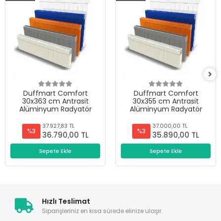
Duffmart Comfort
Duffmart Comfort
30x363 cm Antrasit
30x355 cm Antrasit
Alüminyum Radyatör
Alüminyum Radyatör
37.927,83 TL
37.000,00 TL
%3
%3
36.790,00 TL
35.890,00 TL
Sepete Ekle
Sepete Ekle
Hızlı Teslimat
Siparişleriniz en kısa sürede elinize ulaşır.