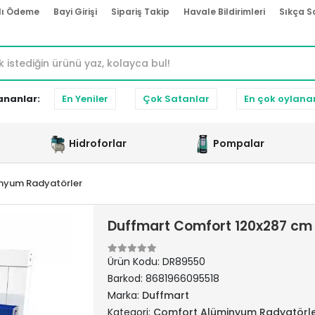
lı Ödeme
Bayi Girişi
Sipariş Takip
Havale Bildirimleri
Sıkça S
ananlar:
En Yeniler
Çok Satanlar
En çok oylana
Hidroforlar
Pompalar
nyum Radyatörler
Duffmart Comfort 120x287 cm
Ürün Kodu:
DR89550
Barkod:
8681966095518
Marka:
Duffmart
Kategori:
Comfort Alüminyum Radyatörl