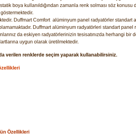
statik boya kullanıldığından zamanla renk solması söz konusu de
göstermektedir.
tedir. Duffmart
Comfort
alüminyum panel radyatörler standart as
plamamaktadır. Duffmart alüminyum radyatörleri standart panel ra
larınız da eskiyen radyatörlerinizin tesisatınızda herhangi bir d
tlarına uygun olarak üretilmektedir.
a verilen renklerde seçim yaparak kullanabilirsiniz.
ellikleri
n Özellikleri