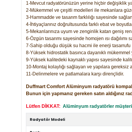
1-Mevcut radyatörünüzün yerine hiçbir değişiklik 
2-Mükemmel ve çeşitli modelleri ile mekanlara güzel
3-Hammadde ve tasarım farklılığı sayesinde sağlan
4-İhtiyaçlarınız doğrultusunda farklı ebat ve boyutla
5-Mekanlarınıza uyum ve zenginlik katan geniş renk 
6-Özgün tasarımı sayesinde homojen ısı dağılımı s
7-Sahip olduğu düşük su hacmi ile enerji tasarrufu 
8-Yüksek hidrostatik basınca dayanıklı mükemmel 
9-Yüksek kalitedeki kaynaklı yapısı sayesinde kalit
10-Montaj kolaylığı sağlayan ve yapılara gereksiz a
11-Delinmelere ve patlamalara karşı dirençlidir.
Duffmart
Comfort
Alüminyum radyatörü kompakt gir
Bunun için yapmanız gereken satın aldığınız ra
Lütfen DİKKAT:
Alüminyum radyatörler müşterile
Radyatör Modeli