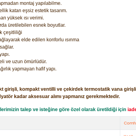
yapmadan montaj yapılabilme.
lik katan eşsiz estetik tasarım.
an yüksek ısı verimi.
rda üretilebilen esnek boyutlar.
çeşitliliği
ağlayarak elde edilen konforlu ısınma
sağlar.
yapı.
eli ve uzun ömürlüdür.
ğırlık yapmayan hafif yapı.
işli, kompakt ventilli ve çekirdek termostatik vana girişli o
dyatör kadar aksesuar alımı yapmanız gerekmektedir.
rimizin talep ve isteğine göre özel olarak üretildiği için
iad
Comfo