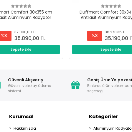
mart Comfort 30x355 cm
Duffmart Comfort 30x3
asit Alüminyum Radyatör
Antrasit Alüminyum Rad
37.000,00 TL
36.278,35 TL
%3
%3
35.890,00 TL
35.190,00 
Sepete Ekle
Sepete Ekle
Güvenli Alışveriş
Geniş Ürün Yelpazes
Güvenli ve kolay ödeme
Binlerce ürün ve kampa
sistemi
seçeneği
Kurumsal
Kategoriler
Hakkımızda
Alüminyum Radyatör