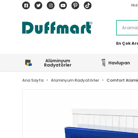
Hız
En Çok Ar
Alüminyum
Havlupan
Radyatörler
Ana Sayfa
Alüminyum Radyatörler
Comfort Alümi