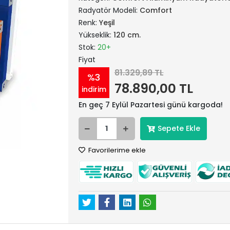
Radyatör Modeli:
Comfort
Renk:
Yeşil
Yükseklik:
120 cm.
Stok:
20+
Fiyat
81.329,89 TL
%3
78.890,00 TL
indirim
En geç 7 Eylül Pazartesi günü kargoda!
Sepete Ekle
Favorilerime ekle