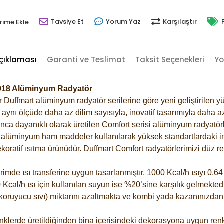
Tavsiye Et
Yorum Yaz
Karşılaştır
rime Ekle
çıklaması
Garanti ve Teslimat
Taksit Seçenekleri
Yo
-6018 Alüminyum Radyatör
Duffmart alüminyum radyatör serilerine göre yeni geliştirilen yü
ynı ölçüde daha az dilim sayısıyla, inovatif tasarımıyla daha az
ca dayanıklı olarak üretilen Comfort serisi alüminyum radyatörle
alüminyum ham maddeler kullanılarak yüksek standartlardaki imal
koratif ısıtma ürünüdür.
Duffmart Comfort radyatörlerimizi düz re
de ısı transferine uygun tasarlanmıştır. 1000 Kcal/h ısıyı 0,64 l
Kcal/h ısı için kullanılan suyun ise %20’sine karşılık gelmektedir
z koruyucu sıvı) miktarını azaltmakta ve kombi yada kazanınızdan
klerde üretildiğinden bina içerisindeki dekorasyona uygun renkl