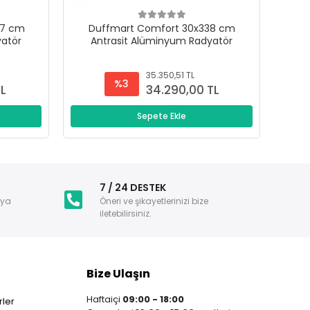
47 cm
Duffmart Comfort 30x338 cm
D
yatör
Antrasit Alüminyum Radyatör
A
35.350,51 TL
%3
TL
34.290,00 TL
Sepete Ekle
i
7 / 24 DESTEK
nya
Öneri ve şikayetlerinizi bize
iletebilirsiniz.
Bize Ulaşın
Haftaiçi
09:00 - 18:00
ler