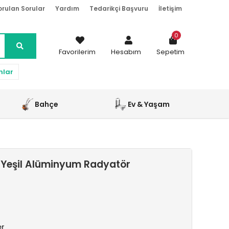
orulan Sorular
Yardım
Tedarikçi Başvuru
İletişim
0
Favorilerim
Hesabım
Sepetim
nlar
Bahçe
Ev & Yaşam
 Yeşil Alüminyum Radyatör
er