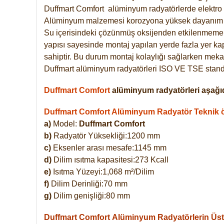
Duffmart
Comfort
alüminyum radyatörlerde elektro 
Alüminyum malzemesi korozyona yüksek dayanım 
Su içerisindeki çözünmüş oksijenden etkilenmemek
yapısı sayesinde montaj yapılan yerde fazla yer ka
sahiptir. Bu durum montaj kolaylığı sağlarken mekan
Duffmart alüminyum radyatörleri ISO VE TSE standar
Duffmart Comfort
alüminyum radyatörleri aşağıd
Duffmart Comfort Alüminyum Radyatör Teknik öz
a)
Model:
Duffmart Comfort
b)
Radyatör Yüksekliği:1200 mm
c)
Eksenler arası mesafe:1145 mm
d)
Dilim ısıtma kapasitesi:273 Kcall
e)
Isıtma Yüzeyi:1,068 m²/Dilim
f)
Dilim Derinliği:70 mm
g)
Dilim genişliği:80 mm
Duffmart Comfort
Alüminyum Radyatörlerin Üstü