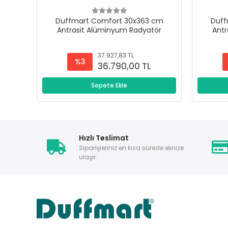
Duffmart Comfort 30x363 cm
Duff
Antrasit Alüminyum Radyatör
Antr
37.927,83 TL
%3
36.790,00 TL
Sepete Ekle
Hızlı Teslimat
Siparişleriniz en kısa sürede elinize
ulaşır.