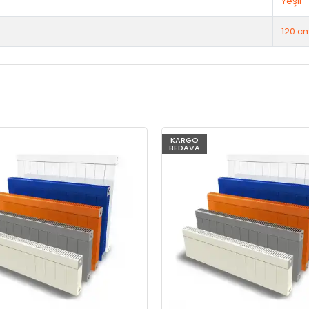
Yeşil
120 c
KARGO
BEDAVA