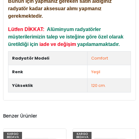
Bunun için yapmanız gereken satın aldığınız
radyatör kadar aksesuar alımı yapmanız
gerekmektedir.
Lütfen DİKKAT:
Alüminyum radyatörler
müşterilerimizin talep ve isteğine göre özel olarak
üretildiği için
iade ve değişim
yapılamamaktadır.
Radyatör Modeli
Comfort
Renk
Yeşil
Yükseklik
120 cm.
Benzer Ürünler
KARGO
KARGO
BEDAVA
BEDAVA