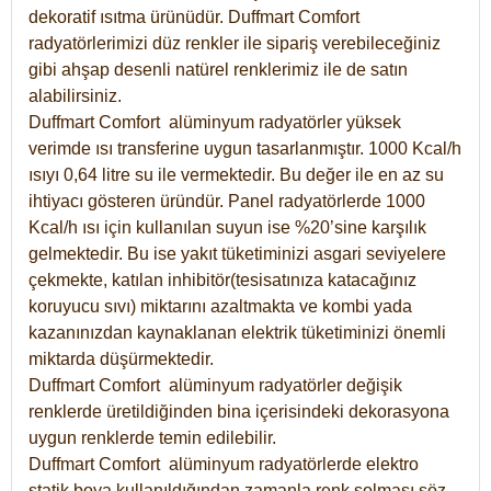
dekoratif ısıtma ürünüdür.
Duffmart Comfort
radyatörlerimizi düz renkler ile sipariş verebileceğiniz
gibi ahşap desenli natürel renklerimiz ile de satın
alabilirsiniz.
Duffmart Comfort alüminyum radyatörler yüksek
verimde ısı transferine uygun tasarlanmıştır. 1000 Kcal/h
ısıyı 0,64 litre su ile vermektedir. Bu değer ile en az su
ihtiyacı gösteren üründür. Panel radyatörlerde 1000
Kcal/h ısı için kullanılan suyun ise %20’sine karşılık
gelmektedir. Bu ise yakıt tüketiminizi asgari seviyelere
çekmekte, katılan inhibitör(tesisatınıza katacağınız
koruyucu sıvı) miktarını azaltmakta ve kombi yada
kazanınızdan kaynaklanan elektrik tüketiminizi önemli
miktarda düşürmektedir.
Duffmart Comfort alüminyum radyatörler değişik
renklerde üretildiğinden bina içerisindeki dekorasyona
uygun renklerde temin edilebilir.
Duffmart
Comfort
alüminyum radyatörlerde elektro
statik boya kullanıldığından zamanla renk solması söz