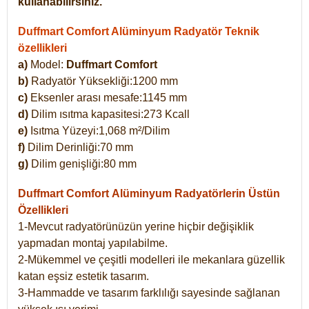
kullanabilirsiniz.
Duffmart Comfort Alüminyum Radyatör Teknik
özellikleri
a)
Model:
Duffmart Comfort
b)
Radyatör Yüksekliği:1200 mm
c)
Eksenler arası mesafe:1145 mm
d)
Dilim ısıtma kapasitesi:273 Kcall
e)
Isıtma Yüzeyi:1,068 m²/Dilim
f)
Dilim Derinliği:70 mm
g)
Dilim genişliği:80 mm
Duffmart Comfort
Alüminyum Radyatörlerin Üstün
Özellikleri
1-Mevcut radyatörünüzün yerine hiçbir değişiklik
yapmadan montaj yapılabilme.
2-Mükemmel ve çeşitli modelleri ile mekanlara güzellik
katan eşsiz estetik tasarım.
3-Hammadde ve tasarım farklılığı sayesinde sağlanan