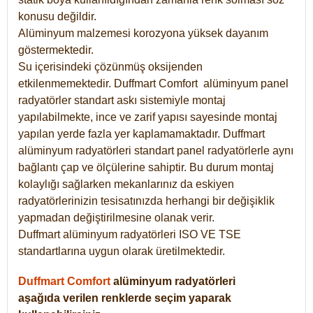
konusu değildir.
Alüminyum malzemesi korozyona yüksek dayanım
göstermektedir.
Su içerisindeki çözünmüş oksijenden
etkilenmemektedir. Duffmart
Comfort
alüminyum panel
radyatörler standart askı sistemiyle montaj
yapılabilmekte, ince ve zarif yapısı sayesinde montaj
yapılan yerde fazla yer kaplamamaktadır. Duffmart
alüminyum radyatörleri standart panel radyatörlerle aynı
bağlantı çap ve ölçülerine sahiptir. Bu durum montaj
kolaylığı sağlarken mekanlarınız da eskiyen
radyatörlerinizin tesisatınızda herhangi bir değişiklik
yapmadan değiştirilmesine olanak verir.
Duffmart alüminyum radyatörleri ISO VE TSE
standartlarına uygun olarak üretilmektedir.
Duffmart Comfort
alüminyum radyatörleri
aşağıda verilen renklerde seçim yaparak