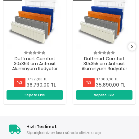
Duffmart Comfort
Duffmart Comfort
30x363 cm Antrasit
30x355 cm Antrasit
Alüminyum Radyatör
Alüminyum Radyatör
37.927,83 TL
37.000,00 TL
%3
%3
36.790,00 TL
35.890,00 TL
Sepete Ekle
Sepete Ekle
Hızlı Teslimat
Siparişleriniz en kısa sürede elinize ulaşır.