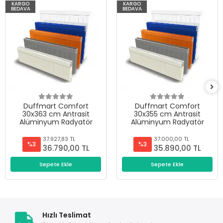
KARGO
KARGO
BEDAVA
BEDAVA
Duffmart Comfort
Duffmart Comfort
30x363 cm Antrasit
30x355 cm Antrasit
Alüminyum Radyatör
Alüminyum Radyatör
37.927,83 TL
37.000,00 TL
%3
%3
36.790,00 TL
35.890,00 TL
Sepete Ekle
Sepete Ekle
Hızlı Teslimat