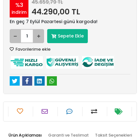
45.659,79 TL
%3
44.290,00 TL
indirim
En geç 7 Eylül Pazartesi günü kargoda!
Sepete Ekle
Favorilerime ekle
Ürün Açıklaması
Garanti ve Teslimat
Taksit Seçenekleri