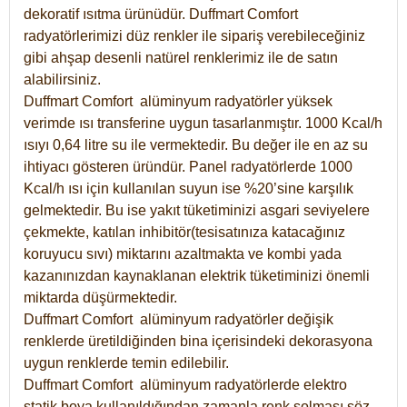
dekoratif ısıtma ürünüdür.
Duffmart Comfort
radyatörlerimizi düz renkler ile sipariş verebileceğiniz
gibi ahşap desenli natürel renklerimiz ile de satın
alabilirsiniz.
Duffmart Comfort alüminyum radyatörler yüksek
verimde ısı transferine uygun tasarlanmıştır. 1000 Kcal/h
ısıyı 0,64 litre su ile vermektedir. Bu değer ile en az su
ihtiyacı gösteren üründür. Panel radyatörlerde 1000
Kcal/h ısı için kullanılan suyun ise %20’sine karşılık
gelmektedir. Bu ise yakıt tüketiminizi asgari seviyelere
çekmekte, katılan inhibitör(tesisatınıza katacağınız
koruyucu sıvı) miktarını azaltmakta ve kombi yada
kazanınızdan kaynaklanan elektrik tüketiminizi önemli
miktarda düşürmektedir.
Duffmart Comfort alüminyum radyatörler değişik
renklerde üretildiğinden bina içerisindeki dekorasyona
uygun renklerde temin edilebilir.
Duffmart
Comfort
alüminyum radyatörlerde elektro
statik boya kullanıldığından zamanla renk solması söz