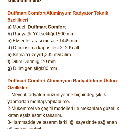
kullanabilirsiniz.
Duffmart Comfort Alüminyum Radyatör Teknik
özellikleri
a)
Model:
Duffmart Comfort
b)
Radyatör Yüksekliği:1500 mm
c)
Eksenler arası mesafe:1445 mm
d)
Dilim ısıtma kapasitesi:312 Kcall
e)
Isıtma Yüzeyi:1,335 m²/Dilim
f)
Dilim Derinliği:70 mm
g)
Dilim genişliği:80 mm
Duffmart Comfort
Alüminyum Radyatörlerin Üstün
Özellikleri
1-Mevcut radyatörünüzün yerine hiçbir değişiklik
yapmadan montaj yapılabilme.
2-Mükemmel ve çeşitli modelleri ile mekanlara güzellik
katan eşsiz estetik tasarım.
3-Hammadde ve tasarım farklılığı sayesinde sağlanan