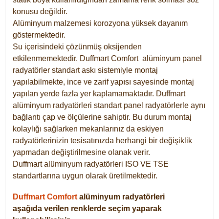
konusu değildir.
Alüminyum malzemesi korozyona yüksek dayanım
göstermektedir.
Su içerisindeki çözünmüş oksijenden
etkilenmemektedir. Duffmart
Comfort
alüminyum panel
radyatörler standart askı sistemiyle montaj
yapılabilmekte, ince ve zarif yapısı sayesinde montaj
yapılan yerde fazla yer kaplamamaktadır. Duffmart
alüminyum radyatörleri standart panel radyatörlerle aynı
bağlantı çap ve ölçülerine sahiptir. Bu durum montaj
kolaylığı sağlarken mekanlarınız da eskiyen
radyatörlerinizin tesisatınızda herhangi bir değişiklik
yapmadan değiştirilmesine olanak verir.
Duffmart alüminyum radyatörleri ISO VE TSE
standartlarına uygun olarak üretilmektedir.
Duffmart Comfort
alüminyum radyatörleri
aşağıda verilen renklerde seçim yaparak