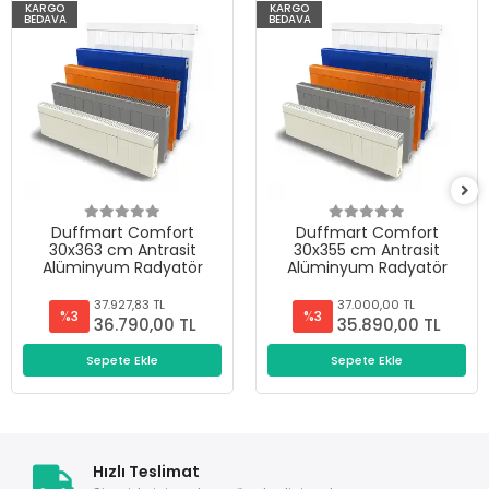
KARGO
KARGO
BEDAVA
BEDAVA
Duffmart Comfort
Duffmart Comfort
30x363 cm Antrasit
30x355 cm Antrasit
Alüminyum Radyatör
Alüminyum Radyatör
37.927,83 TL
37.000,00 TL
%3
%3
36.790,00 TL
35.890,00 TL
Sepete Ekle
Sepete Ekle
Hızlı Teslimat