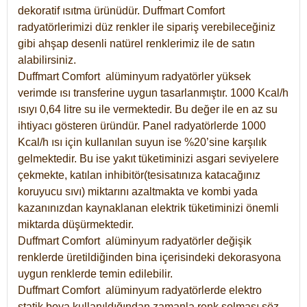
dekoratif ısıtma ürünüdür.
Duffmart Comfort
radyatörlerimizi düz renkler ile sipariş verebileceğiniz
gibi ahşap desenli natürel renklerimiz ile de satın
alabilirsiniz.
Duffmart Comfort alüminyum radyatörler yüksek
verimde ısı transferine uygun tasarlanmıştır. 1000 Kcal/h
ısıyı 0,64 litre su ile vermektedir. Bu değer ile en az su
ihtiyacı gösteren üründür. Panel radyatörlerde 1000
Kcal/h ısı için kullanılan suyun ise %20’sine karşılık
gelmektedir. Bu ise yakıt tüketiminizi asgari seviyelere
çekmekte, katılan inhibitör(tesisatınıza katacağınız
koruyucu sıvı) miktarını azaltmakta ve kombi yada
kazanınızdan kaynaklanan elektrik tüketiminizi önemli
miktarda düşürmektedir.
Duffmart Comfort alüminyum radyatörler değişik
renklerde üretildiğinden bina içerisindeki dekorasyona
uygun renklerde temin edilebilir.
Duffmart
Comfort
alüminyum radyatörlerde elektro
statik boya kullanıldığından zamanla renk solması söz