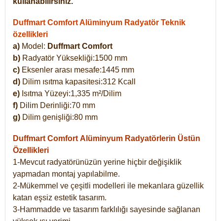
kullanabilirsiniz.
Duffmart Comfort Alüminyum Radyatör Teknik
özellikleri
a)
Model:
Duffmart Comfort
b)
Radyatör Yüksekliği:1500 mm
c)
Eksenler arası mesafe:1445 mm
d)
Dilim ısıtma kapasitesi:312 Kcall
e)
Isıtma Yüzeyi:1,335 m²/Dilim
f)
Dilim Derinliği:70 mm
g)
Dilim genişliği:80 mm
Duffmart Comfort
Alüminyum Radyatörlerin Üstün
Özellikleri
1-Mevcut radyatörünüzün yerine hiçbir değişiklik
yapmadan montaj yapılabilme.
2-Mükemmel ve çeşitli modelleri ile mekanlara güzellik
katan eşsiz estetik tasarım.
3-Hammadde ve tasarım farklılığı sayesinde sağlanan