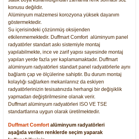
konusu değildir.
Alüminyum malzemesi korozyona yüksek dayanım
göstermektedir.
Su içerisindeki çözünmüş oksijenden
etkilenmemektedir. Duffmart
Comfort
alüminyum panel
radyatörler standart askı sistemiyle montaj
yapılabilmekte, ince ve zarif yapısı sayesinde montaj
yapılan yerde fazla yer kaplamamaktadır. Duffmart
alüminyum radyatörleri standart panel radyatörlerle aynı
bağlantı çap ve ölçülerine sahiptir. Bu durum montaj
kolaylığı sağlarken mekanlarınız da eskiyen
radyatörlerinizin tesisatınızda herhangi bir değişiklik
yapmadan değiştirilmesine olanak verir.
Duffmart alüminyum radyatörleri ISO VE TSE
standartlarına uygun olarak üretilmektedir.
Duffmart Comfort
alüminyum radyatörleri
aşağıda verilen renklerde seçim yaparak