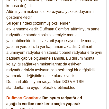
konusu değildir.
Alüminyum malzemesi korozyona yüksek dayanım
göstermektedir.
Su içerisindeki çözünmüş oksijenden
etkilenmemektedir. Duffmart
Comfort
alüminyum panel
radyatörler standart askı sistemiyle montaj
yapılabilmekte, ince ve zarif yapısı sayesinde montaj
yapılan yerde fazla yer kaplamamaktadır. Duffmart
alüminyum radyatörleri standart panel radyatörlerle aynı
bağlantı çap ve ölçülerine sahiptir. Bu durum montaj
kolaylığı sağlarken mekanlarınız da eskiyen
radyatörlerinizin tesisatınızda herhangi bir değişiklik
yapmadan değiştirilmesine olanak verir.
Duffmart alüminyum radyatörleri ISO VE TSE
standartlarına uygun olarak üretilmektedir.
Duffmart Comfort
alüminyum radyatörleri
aşağıda verilen renklerde seçim yaparak