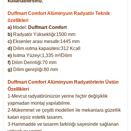
kullanabilirsiniz.
Duffmart Comfort Alüminyum Radyatör Teknik
özellikleri
a)
Model:
Duffmart Comfort
b)
Radyatör Yüksekliği:1500 mm
c)
Eksenler arası mesafe:1445 mm
d)
Dilim ısıtma kapasitesi:312 Kcall
e)
Isıtma Yüzeyi:1,335 m²/Dilim
f)
Dilim Derinliği:70 mm
g)
Dilim genişliği:80 mm
Duffmart Comfort
Alüminyum Radyatörlerin Üstün
Özellikleri
1-Mevcut radyatörünüzün yerine hiçbir değişiklik
yapmadan montaj yapılabilme.
2-Mükemmel ve çeşitli modelleri ile mekanlara güzellik
katan eşsiz estetik tasarım.
3-Hammadde ve tasarım farklılığı sayesinde sağlanan