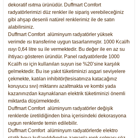
dekoratif ısıtma ürünüdür.
Duffmart Comfort
radyatörlerimizi düz renkler ile sipariş verebileceğiniz
gibi ahşap desenli natürel renklerimiz ile de satın
alabilirsiniz.
Duffmart Comfort alüminyum radyatörler yüksek
verimde ısı transferine uygun tasarlanmıştır. 1000 Kcal/h
ısıyı 0,64 litre su ile vermektedir. Bu değer ile en az su
ihtiyacı gösteren üründür. Panel radyatörlerde 1000
Kcal/h ısı için kullanılan suyun ise %20’sine karşılık
gelmektedir. Bu ise yakıt tüketiminizi asgari seviyelere
çekmekte, katılan inhibitör(tesisatınıza katacağınız
koruyucu sıvı) miktarını azaltmakta ve kombi yada
kazanınızdan kaynaklanan elektrik tüketiminizi önemli
miktarda düşürmektedir.
Duffmart Comfort alüminyum radyatörler değişik
renklerde üretildiğinden bina içerisindeki dekorasyona
uygun renklerde temin edilebilir.
Duffmart
Comfort
alüminyum radyatörlerde elektro
statik boya kullanıldığından zamanla renk solması söz