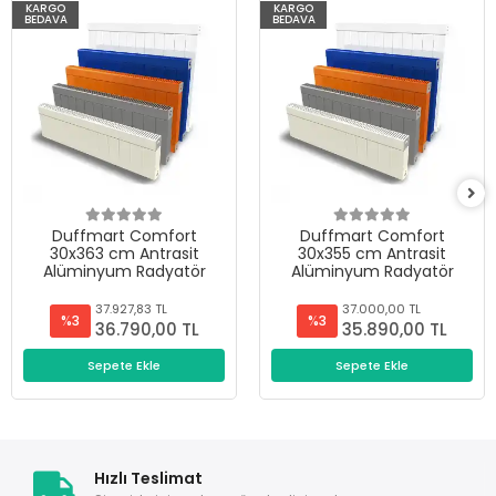
KARGO
KARGO
BEDAVA
BEDAVA
Duffmart Comfort
Duffmart Comfort
30x363 cm Antrasit
30x355 cm Antrasit
Alüminyum Radyatör
Alüminyum Radyatör
37.927,83 TL
37.000,00 TL
%3
%3
36.790,00 TL
35.890,00 TL
Sepete Ekle
Sepete Ekle
Hızlı Teslimat