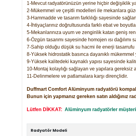
1-Mevcut radyatörünüzün yerine hiçbir değişiklik 
2-Mükemmel ve çeşitli modelleri ile mekanlara güzel
3-Hammadde ve tasarım farklılığı sayesinde sağlan
4-İhtiyaçlarınız doğrultusunda farklı ebat ve boyutla
5-Mekanlarınıza uyum ve zenginlik katan geniş renk 
6-Özgün tasarımı sayesinde homojen ısı dağılımı s
7-Sahip olduğu düşük su hacmi ile enerji tasarrufu 
8-Yüksek hidrostatik basınca dayanıklı mükemmel 
9-Yüksek kalitedeki kaynaklı yapısı sayesinde kalit
10-Montaj kolaylığı sağlayan ve yapılara gereksiz a
11-Delinmelere ve patlamalara karşı dirençlidir.
Duffmart
Comfort
Alüminyum radyatörü kompakt gir
Bunun için yapmanız gereken satın aldığınız ra
Lütfen DİKKAT:
Alüminyum radyatörler müşterile
Radyatör Modeli