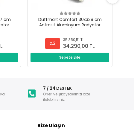
47 cm
Duffmart Comfort 30x338 cm
D
yatör
Antrasit Alüminyum Radyatör
A
35.350,51 TL
%3
TL
34.290,00 TL
Sepete Ekle
i
7 / 24 DESTEK
nya
Öneri ve şikayetlerinizi bize
iletebilirsiniz.
Bize Ulaşın