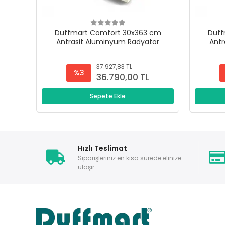
Duffmart Comfort 30x363 cm
Duff
Antrasit Alüminyum Radyatör
Antr
37.927,83 TL
%3
36.790,00 TL
Sepete Ekle
Hızlı Teslimat
Siparişleriniz en kısa sürede elinize
ulaşır.