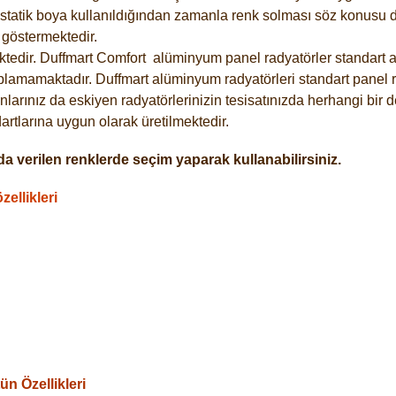
statik boya kullanıldığından zamanla renk solması söz konusu de
göstermektedir.
tedir. Duffmart
Comfort
alüminyum panel radyatörler standart as
plamamaktadır. Duffmart alüminyum radyatörleri standart panel ra
larınız da eskiyen radyatörlerinizin tesisatınızda herhangi bir d
tlarına uygun olarak üretilmektedir.
a verilen renklerde seçim yaparak kullanabilirsiniz.
ellikleri
n Özellikleri