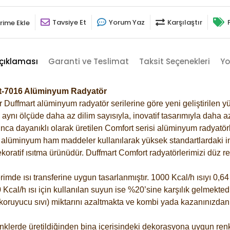
Tavsiye Et
Yorum Yaz
Karşılaştır
rime Ekle
çıklaması
Garanti ve Teslimat
Taksit Seçenekleri
Yo
sit-7016 Alüminyum Radyatör
Duffmart alüminyum radyatör serilerine göre yeni geliştirilen yü
ynı ölçüde daha az dilim sayısıyla, inovatif tasarımıyla daha az
ca dayanıklı olarak üretilen Comfort serisi alüminyum radyatörle
alüminyum ham maddeler kullanılarak yüksek standartlardaki imal
koratif ısıtma ürünüdür.
Duffmart Comfort radyatörlerimizi düz re
de ısı transferine uygun tasarlanmıştır. 1000 Kcal/h ısıyı 0,64 l
Kcal/h ısı için kullanılan suyun ise %20’sine karşılık gelmektedir
z koruyucu sıvı) miktarını azaltmakta ve kombi yada kazanınızdan
klerde üretildiğinden bina içerisindeki dekorasyona uygun renkl