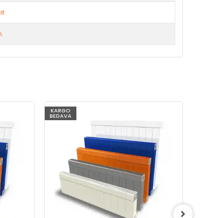
it
m.
KARGO
KARG
BEDAVA
BEDAV