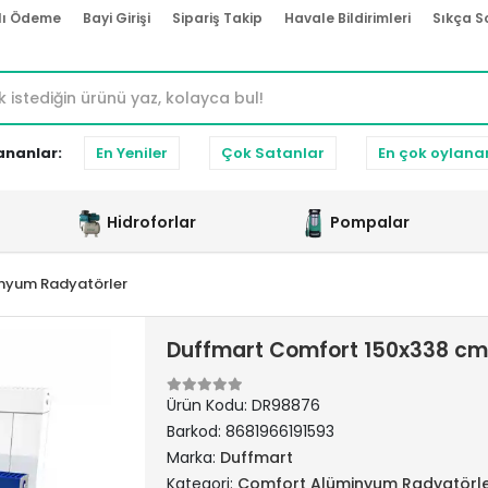
lı Ödeme
Bayi Girişi
Sipariş Takip
Havale Bildirimleri
Sıkça S
ananlar:
En Yeniler
Çok Satanlar
En çok oylana
Hidroforlar
Pompalar
nyum Radyatörler
Duffmart Comfort 150x338 cm
Ürün Kodu:
DR98876
Barkod:
8681966191593
Marka:
Duffmart
Kategori:
Comfort Alüminyum Radyatörl