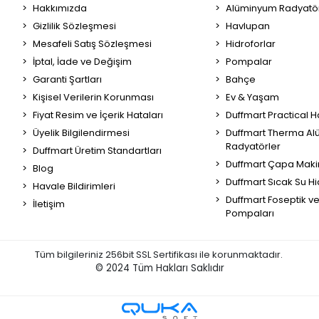
Hakkımızda
Alüminyum Radyatör
Gizlilik Sözleşmesi
Havlupan
Mesafeli Satış Sözleşmesi
Hidroforlar
İptal, İade ve Değişim
Pompalar
Garanti Şartları
Bahçe
Kişisel Verilerin Korunması
Ev & Yaşam
Fiyat Resim ve İçerik Hataları
Duffmart Practical 
Üyelik Bilgilendirmesi
Duffmart Therma A
Radyatörler
Duffmart Üretim Standartları
Duffmart Çapa Maki
Blog
Duffmart Sıcak Su Hi
Havale Bildirimleri
Duffmart Foseptik v
İletişim
Pompaları
Tüm bilgileriniz 256bit SSL Sertifikası ile korunmaktadır.
© 2024
Tüm Hakları Saklıdır