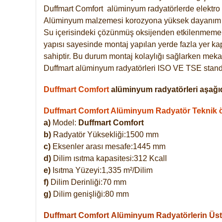
Duffmart
Comfort
alüminyum radyatörlerde elektro 
Alüminyum malzemesi korozyona yüksek dayanım 
Su içerisindeki çözünmüş oksijenden etkilenmemek
yapısı sayesinde montaj yapılan yerde fazla yer ka
sahiptir. Bu durum montaj kolaylığı sağlarken mekan
Duffmart alüminyum radyatörleri ISO VE TSE standar
Duffmart Comfort
alüminyum radyatörleri aşağıd
Duffmart Comfort Alüminyum Radyatör Teknik öz
a)
Model:
Duffmart Comfort
b)
Radyatör Yüksekliği:1500 mm
c)
Eksenler arası mesafe:1445 mm
d)
Dilim ısıtma kapasitesi:312 Kcall
e)
Isıtma Yüzeyi:1,335 m²/Dilim
f)
Dilim Derinliği:70 mm
g)
Dilim genişliği:80 mm
Duffmart Comfort
Alüminyum Radyatörlerin Üstü