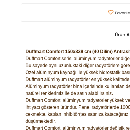
Favorile
Ürün A
Duffmart Comfort 150x338 cm (40 Dilim) Antra
Duffmart Comfort serisi alüminyum radyatörler diğer 
Bu sayede aynı uzunluktaki diğer radyatörlere göre a
Özel alüminyum kaynağı ile yüksek hidrostatik basın
Duffmart alüminyum radyatörler en yüksek kalitede 
Alüminyum radyatörler bina içerisinde kullanılan de
natürel renklerimiz ile de satın alabilirsiniz.
Duffmart Comfort alüminyum radyatörler yüksek verim
ihtiyacı gösteren üründür. Panel radyatörlerde 1000 
çekmekte, katılan inhibitör(tesisatınıza katacağını
düşürmektedir.
Duffmart Comfort alüminyum radyatörler değişik ren