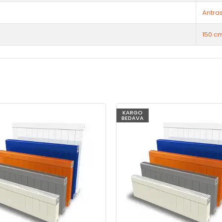
Antras
150 c
KARGO
BEDAVA