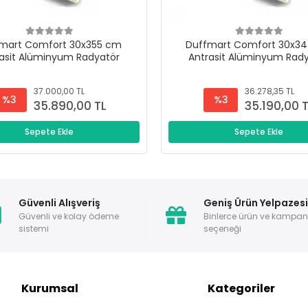
mart Comfort 30x355 cm
Duffmart Comfort 30x3
asit Alüminyum Radyatör
Antrasit Alüminyum Rad
37.000,00 TL
36.278,35 TL
%3
%3
35.890,00 TL
35.190,00 
Sepete Ekle
Sepete Ekle
Güvenli Alışveriş
Geniş Ürün Yelpazes
Güvenli ve kolay ödeme
Binlerce ürün ve kampa
sistemi
seçeneği
Kurumsal
Kategoriler