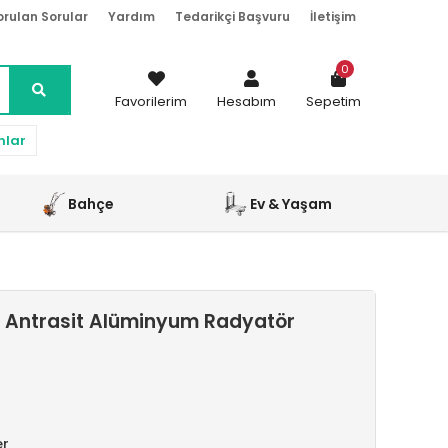
orulan Sorular
Yardım
Tedarikçi Başvuru
İletişim
0
Favorilerim
Hesabım
Sepetim
nlar
Bahçe
Ev & Yaşam
 Antrasit Alüminyum Radyatör
er