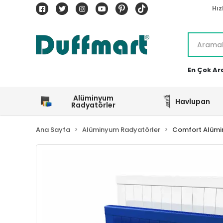
Hız
En Çok Ar
Alüminyum
Havlupan
Radyatörler
Ana Sayfa
Alüminyum Radyatörler
Comfort Alümi