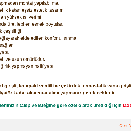
yapmadan montaj yapılabilme.
lik katan eşsiz estetik tasarım.
an yüksek ısı verimi.
rda üretilebilen esnek boyutlar.
çeşitliliği
ağlayarak elde edilen konforlu ısınma
sağlar.
yapı.
eli ve uzun ömürlüdür.
ğırlık yapmayan hafif yapı.
işli, kompakt ventilli ve çekirdek termostatik vana girişli o
dyatör kadar aksesuar alımı yapmanız gerekmektedir.
rimizin talep ve isteğine göre özel olarak üretildiği için
iad
Comfo