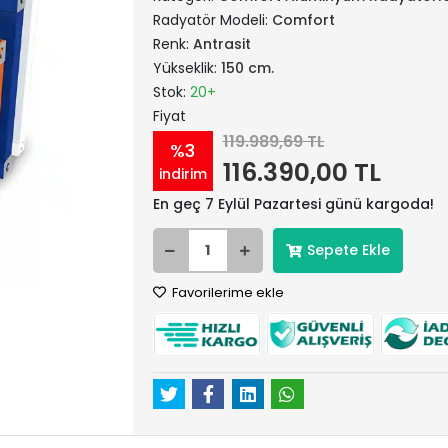
Radyatör Modeli:
Comfort
Renk:
Antrasit
Yükseklik:
150 cm.
Stok:
20+
Fiyat
119.989,69 TL
%3
116.390,00 TL
indirim
En geç 7 Eylül Pazartesi günü kargoda!
Sepete Ekle
Favorilerime ekle