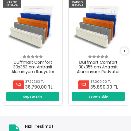
KARGO
KARGO
BEDAVA
BEDAVA
Duffmart Comfort
Duffmart Comfort
30x363 cm Antrasit
30x355 cm Antrasit
Alüminyum Radyatör
Alüminyum Radyatör
37.927,83 TL
37.000,00 TL
%3
%3
36.790,00 TL
35.890,00 TL
Sepete Ekle
Sepete Ekle
Hızlı Teslimat