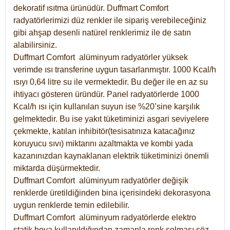
dekoratif ısıtma ürünüdür.
Duffmart Comfort
radyatörlerimizi düz renkler ile sipariş verebileceğiniz
gibi ahşap desenli natürel renklerimiz ile de satın
alabilirsiniz.
Duffmart Comfort alüminyum radyatörler yüksek
verimde ısı transferine uygun tasarlanmıştır. 1000 Kcal/h
ısıyı 0,64 litre su ile vermektedir. Bu değer ile en az su
ihtiyacı gösteren üründür. Panel radyatörlerde 1000
Kcal/h ısı için kullanılan suyun ise %20’sine karşılık
gelmektedir. Bu ise yakıt tüketiminizi asgari seviyelere
çekmekte, katılan inhibitör(tesisatınıza katacağınız
koruyucu sıvı) miktarını azaltmakta ve kombi yada
kazanınızdan kaynaklanan elektrik tüketiminizi önemli
miktarda düşürmektedir.
Duffmart Comfort alüminyum radyatörler değişik
renklerde üretildiğinden bina içerisindeki dekorasyona
uygun renklerde temin edilebilir.
Duffmart
Comfort
alüminyum radyatörlerde elektro
statik boya kullanıldığından zamanla renk solması söz