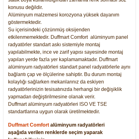
konusu değildir.
Alüminyum malzemesi korozyona yüksek dayanım
göstermektedir.
Su içerisindeki çözünmüş oksijenden
etkilenmemektedir. Duffmart
Comfort
alüminyum panel
radyatörler standart askı sistemiyle montaj
yapılabilmekte, ince ve zarif yapısı sayesinde montaj
yapılan yerde fazla yer kaplamamaktadır. Duffmart
alüminyum radyatörleri standart panel radyatörlerle aynı
bağlantı çap ve ölçülerine sahiptir. Bu durum montaj
kolaylığı sağlarken mekanlarınız da eskiyen
radyatörlerinizin tesisatınızda herhangi bir değişiklik
yapmadan değiştirilmesine olanak verir.
Duffmart alüminyum radyatörleri ISO VE TSE
standartlarına uygun olarak üretilmektedir.
Duffmart Comfort
alüminyum radyatörleri
aşağıda verilen renklerde seçim yaparak