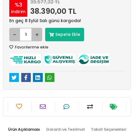
39.577,32 TL
%3
38.390,00 TL
indirim
En geç 8 Eylül Salı günü kargoda!
Sepete Ekle
Favorilerime ekle
Ürün Açıklaması
Garanti ve Teslimat
Taksit Seçenekleri