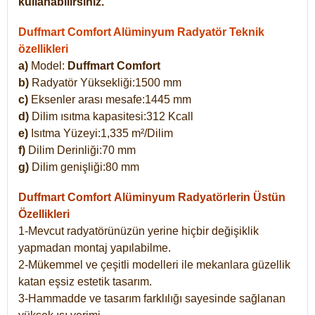
kullanabilirsiniz.
Duffmart Comfort Alüminyum Radyatör Teknik
özellikleri
a)
Model:
Duffmart Comfort
b)
Radyatör Yüksekliği:1500 mm
c)
Eksenler arası mesafe:1445 mm
d)
Dilim ısıtma kapasitesi:312 Kcall
e)
Isıtma Yüzeyi:1,335 m²/Dilim
f)
Dilim Derinliği:70 mm
g)
Dilim genişliği:80 mm
Duffmart Comfort
Alüminyum Radyatörlerin Üstün
Özellikleri
1-Mevcut radyatörünüzün yerine hiçbir değişiklik
yapmadan montaj yapılabilme.
2-Mükemmel ve çeşitli modelleri ile mekanlara güzellik
katan eşsiz estetik tasarım.
3-Hammadde ve tasarım farklılığı sayesinde sağlanan