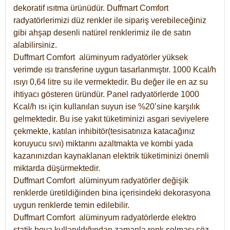
dekoratif ısıtma ürünüdür.
Duffmart Comfort
radyatörlerimizi düz renkler ile sipariş verebileceğiniz
gibi ahşap desenli natürel renklerimiz ile de satın
alabilirsiniz.
Duffmart Comfort alüminyum radyatörler yüksek
verimde ısı transferine uygun tasarlanmıştır. 1000 Kcal/h
ısıyı 0,64 litre su ile vermektedir. Bu değer ile en az su
ihtiyacı gösteren üründür. Panel radyatörlerde 1000
Kcal/h ısı için kullanılan suyun ise %20’sine karşılık
gelmektedir. Bu ise yakıt tüketiminizi asgari seviyelere
çekmekte, katılan inhibitör(tesisatınıza katacağınız
koruyucu sıvı) miktarını azaltmakta ve kombi yada
kazanınızdan kaynaklanan elektrik tüketiminizi önemli
miktarda düşürmektedir.
Duffmart Comfort alüminyum radyatörler değişik
renklerde üretildiğinden bina içerisindeki dekorasyona
uygun renklerde temin edilebilir.
Duffmart
Comfort
alüminyum radyatörlerde elektro
statik boya kullanıldığından zamanla renk solması söz