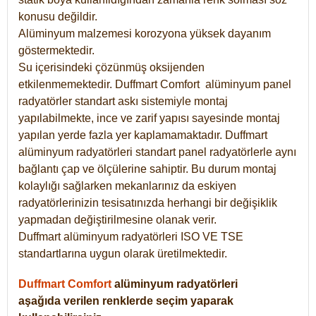
konusu değildir.
Alüminyum malzemesi korozyona yüksek dayanım
göstermektedir.
Su içerisindeki çözünmüş oksijenden
etkilenmemektedir. Duffmart
Comfort
alüminyum panel
radyatörler standart askı sistemiyle montaj
yapılabilmekte, ince ve zarif yapısı sayesinde montaj
yapılan yerde fazla yer kaplamamaktadır. Duffmart
alüminyum radyatörleri standart panel radyatörlerle aynı
bağlantı çap ve ölçülerine sahiptir. Bu durum montaj
kolaylığı sağlarken mekanlarınız da eskiyen
radyatörlerinizin tesisatınızda herhangi bir değişiklik
yapmadan değiştirilmesine olanak verir.
Duffmart alüminyum radyatörleri ISO VE TSE
standartlarına uygun olarak üretilmektedir.
Duffmart Comfort
alüminyum radyatörleri
aşağıda verilen renklerde seçim yaparak