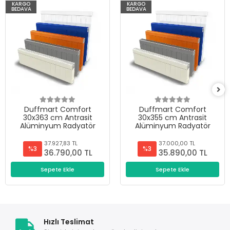
KARGO
KARGO
BEDAVA
BEDAVA
Duffmart Comfort
Duffmart Comfort
30x363 cm Antrasit
30x355 cm Antrasit
Alüminyum Radyatör
Alüminyum Radyatör
37.927,83 TL
37.000,00 TL
%3
%3
36.790,00 TL
35.890,00 TL
Sepete Ekle
Sepete Ekle
Hızlı Teslimat