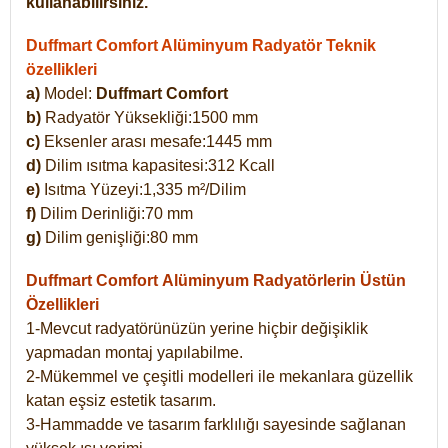
kullanabilirsiniz.
Duffmart Comfort Alüminyum Radyatör Teknik
özellikleri
a)
Model:
Duffmart Comfort
b)
Radyatör Yüksekliği:1500 mm
c)
Eksenler arası mesafe:1445 mm
d)
Dilim ısıtma kapasitesi:312 Kcall
e)
Isıtma Yüzeyi:1,335 m²/Dilim
f)
Dilim Derinliği:70 mm
g)
Dilim genişliği:80 mm
Duffmart Comfort
Alüminyum Radyatörlerin Üstün
Özellikleri
1-Mevcut radyatörünüzün yerine hiçbir değişiklik
yapmadan montaj yapılabilme.
2-Mükemmel ve çeşitli modelleri ile mekanlara güzellik
katan eşsiz estetik tasarım.
3-Hammadde ve tasarım farklılığı sayesinde sağlanan