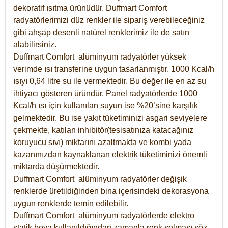
dekoratif ısıtma ürünüdür.
Duffmart Comfort
radyatörlerimizi düz renkler ile sipariş verebileceğiniz
gibi ahşap desenli natürel renklerimiz ile de satın
alabilirsiniz.
Duffmart Comfort alüminyum radyatörler yüksek
verimde ısı transferine uygun tasarlanmıştır. 1000 Kcal/h
ısıyı 0,64 litre su ile vermektedir. Bu değer ile en az su
ihtiyacı gösteren üründür. Panel radyatörlerde 1000
Kcal/h ısı için kullanılan suyun ise %20’sine karşılık
gelmektedir. Bu ise yakıt tüketiminizi asgari seviyelere
çekmekte, katılan inhibitör(tesisatınıza katacağınız
koruyucu sıvı) miktarını azaltmakta ve kombi yada
kazanınızdan kaynaklanan elektrik tüketiminizi önemli
miktarda düşürmektedir.
Duffmart Comfort alüminyum radyatörler değişik
renklerde üretildiğinden bina içerisindeki dekorasyona
uygun renklerde temin edilebilir.
Duffmart
Comfort
alüminyum radyatörlerde elektro
statik boya kullanıldığından zamanla renk solması söz