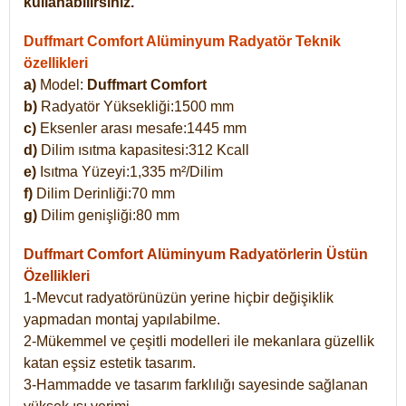
kullanabilirsiniz.
Duffmart Comfort Alüminyum Radyatör Teknik
özellikleri
a)
Model:
Duffmart Comfort
b)
Radyatör Yüksekliği:1500 mm
c)
Eksenler arası mesafe:1445 mm
d)
Dilim ısıtma kapasitesi:312 Kcall
e)
Isıtma Yüzeyi:1,335 m²/Dilim
f)
Dilim Derinliği:70 mm
g)
Dilim genişliği:80 mm
Duffmart Comfort
Alüminyum Radyatörlerin Üstün
Özellikleri
1-Mevcut radyatörünüzün yerine hiçbir değişiklik
yapmadan montaj yapılabilme.
2-Mükemmel ve çeşitli modelleri ile mekanlara güzellik
katan eşsiz estetik tasarım.
3-Hammadde ve tasarım farklılığı sayesinde sağlanan