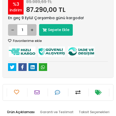
89.989,69 TL
%3
87.290,00 TL
indirim
En geç 9 Eylül Çarşamba günü kargoda!
Sepete Ekle
Favorilerime ekle
Ürün Açıklaması
Garanti ve Teslimat
Taksit Seçenekleri