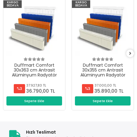
KARGO
KARGO
BEDAVA
BEDAVA
Duffmart Comfort
Duffmart Comfort
30x363 cm Antrasit
30x355 cm Antrasit
Alüminyum Radyatör
Alüminyum Radyatör
37.927,83 TL
37.000,00 TL
%3
%3
36.790,00 TL
35.890,00 TL
Sepete Ekle
Sepete Ekle
Hızlı Teslimat