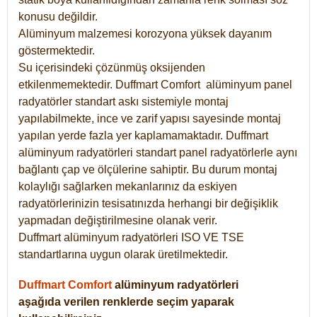
konusu değildir.
Alüminyum malzemesi korozyona yüksek dayanım
göstermektedir.
Su içerisindeki çözünmüş oksijenden
etkilenmemektedir. Duffmart
Comfort
alüminyum panel
radyatörler standart askı sistemiyle montaj
yapılabilmekte, ince ve zarif yapısı sayesinde montaj
yapılan yerde fazla yer kaplamamaktadır. Duffmart
alüminyum radyatörleri standart panel radyatörlerle aynı
bağlantı çap ve ölçülerine sahiptir. Bu durum montaj
kolaylığı sağlarken mekanlarınız da eskiyen
radyatörlerinizin tesisatınızda herhangi bir değişiklik
yapmadan değiştirilmesine olanak verir.
Duffmart alüminyum radyatörleri ISO VE TSE
standartlarına uygun olarak üretilmektedir.
Duffmart Comfort
alüminyum radyatörleri
aşağıda verilen renklerde seçim yaparak