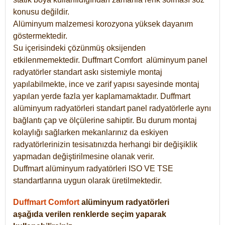
konusu değildir.
Alüminyum malzemesi korozyona yüksek dayanım
göstermektedir.
Su içerisindeki çözünmüş oksijenden
etkilenmemektedir. Duffmart
Comfort
alüminyum panel
radyatörler standart askı sistemiyle montaj
yapılabilmekte, ince ve zarif yapısı sayesinde montaj
yapılan yerde fazla yer kaplamamaktadır. Duffmart
alüminyum radyatörleri standart panel radyatörlerle aynı
bağlantı çap ve ölçülerine sahiptir. Bu durum montaj
kolaylığı sağlarken mekanlarınız da eskiyen
radyatörlerinizin tesisatınızda herhangi bir değişiklik
yapmadan değiştirilmesine olanak verir.
Duffmart alüminyum radyatörleri ISO VE TSE
standartlarına uygun olarak üretilmektedir.
Duffmart Comfort
alüminyum radyatörleri
aşağıda verilen renklerde seçim yaparak