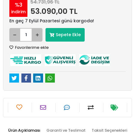
54.731,96 TL
%3
53.090,00 TL
indirim
En geç 7 Eylül Pazartesi günü kargoda!
Sepete Ekle
Favorilerime ekle
Ürün Açıklaması
Garanti ve Teslimat
Taksit Seçenekleri