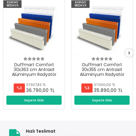
KARGO
KARGO
BEDAVA
BEDAVA
Duffmart Comfort
Duffmart Comfort
30x363 cm Antrasit
30x355 cm Antrasit
Alüminyum Radyatör
Alüminyum Radyatör
37.927,83 TL
37.000,00 TL
%3
%3
36.790,00 TL
35.890,00 TL
Sepete Ekle
Sepete Ekle
Hızlı Teslimat