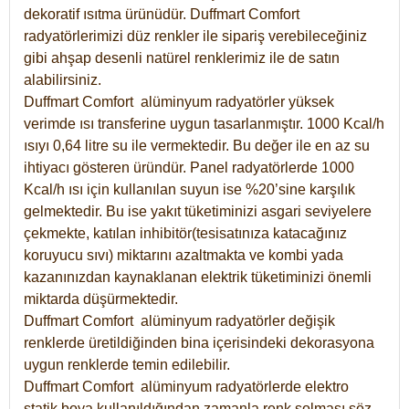
dekoratif ısıtma ürünüdür.
Duffmart Comfort
radyatörlerimizi düz renkler ile sipariş verebileceğiniz
gibi ahşap desenli natürel renklerimiz ile de satın
alabilirsiniz.
Duffmart Comfort alüminyum radyatörler yüksek
verimde ısı transferine uygun tasarlanmıştır. 1000 Kcal/h
ısıyı 0,64 litre su ile vermektedir. Bu değer ile en az su
ihtiyacı gösteren üründür. Panel radyatörlerde 1000
Kcal/h ısı için kullanılan suyun ise %20’sine karşılık
gelmektedir. Bu ise yakıt tüketiminizi asgari seviyelere
çekmekte, katılan inhibitör(tesisatınıza katacağınız
koruyucu sıvı) miktarını azaltmakta ve kombi yada
kazanınızdan kaynaklanan elektrik tüketiminizi önemli
miktarda düşürmektedir.
Duffmart Comfort alüminyum radyatörler değişik
renklerde üretildiğinden bina içerisindeki dekorasyona
uygun renklerde temin edilebilir.
Duffmart
Comfort
alüminyum radyatörlerde elektro
statik boya kullanıldığından zamanla renk solması söz