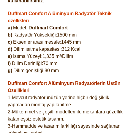
kullanabilirsiniz.
Duffmart Comfort Alüminyum Radyatör Teknik
özellikleri
a)
Model:
Duffmart Comfort
b)
Radyatör Yüksekliği:1500 mm
c)
Eksenler arası mesafe:1445 mm
d)
Dilim ısıtma kapasitesi:312 Kcall
e)
Isıtma Yüzeyi:1,335 m²/Dilim
f)
Dilim Derinliği:70 mm
g)
Dilim genişliği:80 mm
Duffmart Comfort
Alüminyum Radyatörlerin Üstün
Özellikleri
1-Mevcut radyatörünüzün yerine hiçbir değişiklik
yapmadan montaj yapılabilme.
2-Mükemmel ve çeşitli modelleri ile mekanlara güzellik
katan eşsiz estetik tasarım.
3-Hammadde ve tasarım farklılığı sayesinde sağlanan