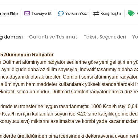
Tavsiye Et
Yorum Yaz
Karşılaştır
rime Ekle
çıklaması
Garanti ve Teslimat
Taksit Seçenekleri
Yo
015 Alüminyum Radyatör
Duffmart alüminyum radyatör serilerine göre yeni geliştirilen yü
ynı ölçüde daha az dilim sayısıyla, inovatif tasarımıyla daha az
ca dayanıklı olarak üretilen Comfort serisi alüminyum radyatörle
alüminyum ham maddeler kullanılarak yüksek standartlardaki imal
koratif ısıtma ürünüdür.
Duffmart Comfort radyatörlerimizi düz re
de ısı transferine uygun tasarlanmıştır. 1000 Kcal/h ısıyı 0,64 l
Kcal/h ısı için kullanılan suyun ise %20’sine karşılık gelmektedir
z koruyucu sıvı) miktarını azaltmakta ve kombi yada kazanınızdan
klerde üretildiğinden bina içerisindeki dekorasyona uygun renkl