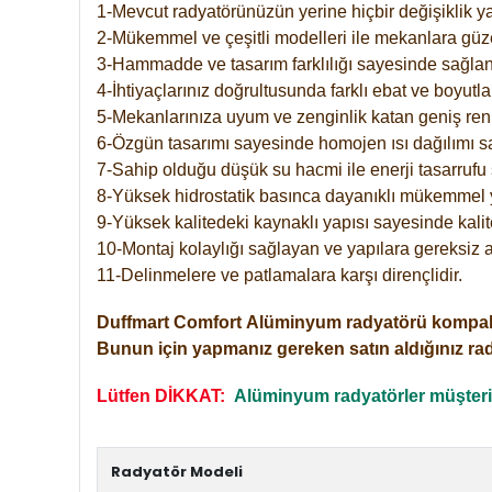
1-Mevcut radyatörünüzün yerine hiçbir değişiklik 
2-Mükemmel ve çeşitli modelleri ile mekanlara güzel
3-Hammadde ve tasarım farklılığı sayesinde sağlan
4-İhtiyaçlarınız doğrultusunda farklı ebat ve boyutla
5-Mekanlarınıza uyum ve zenginlik katan geniş renk 
6-Özgün tasarımı sayesinde homojen ısı dağılımı s
7-Sahip olduğu düşük su hacmi ile enerji tasarrufu 
8-Yüksek hidrostatik basınca dayanıklı mükemmel 
9-Yüksek kalitedeki kaynaklı yapısı sayesinde kalit
10-Montaj kolaylığı sağlayan ve yapılara gereksiz a
11-Delinmelere ve patlamalara karşı dirençlidir.
Duffmart
Comfort
Alüminyum radyatörü kompakt gir
Bunun için yapmanız gereken satın aldığınız ra
Lütfen DİKKAT:
Alüminyum radyatörler müşterile
Radyatör Modeli