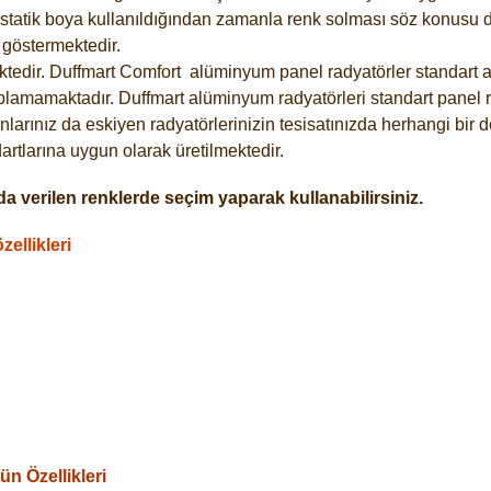
statik boya kullanıldığından zamanla renk solması söz konusu de
göstermektedir.
tedir. Duffmart
Comfort
alüminyum panel radyatörler standart as
plamamaktadır. Duffmart alüminyum radyatörleri standart panel ra
larınız da eskiyen radyatörlerinizin tesisatınızda herhangi bir d
tlarına uygun olarak üretilmektedir.
a verilen renklerde seçim yaparak kullanabilirsiniz.
ellikleri
n Özellikleri