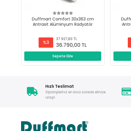
Duffmart Comfort 30x363 cm
Duff
Antrasit Alüminyum Radyatör
Antr
37.927,83 TL
%3
36.790,00 TL
Sepete Ekle
Hızlı Teslimat
Siparişleriniz en kısa sürede elinize
ulaşır.