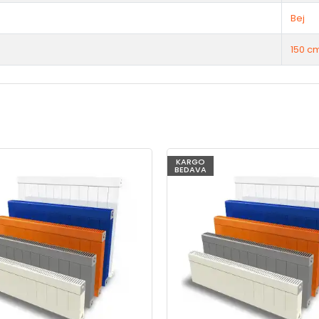
Bej
150 c
KARGO
BEDAVA