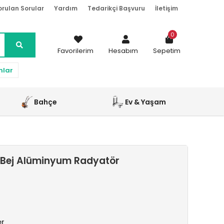
orulan Sorular
Yardım
Tedarikçi Başvuru
İletişim
0
Favorilerim
Hesabım
Sepetim
nlar
Bahçe
Ev & Yaşam
 Bej Alüminyum Radyatör
er