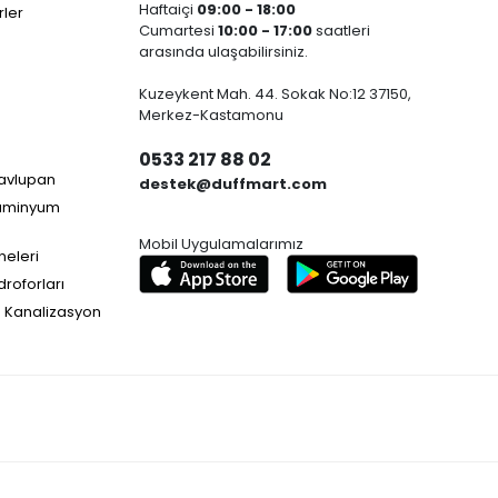
Haftaiçi
09:00 - 18:00
ler
Cumartesi
10:00 - 17:00
saatleri
arasında ulaşabilirsiniz.
Kuzeykent Mah. 44. Sokak No:12 37150,
Merkez-Kastamonu
0533 217 88 02
Havlupan
destek@duffmart.com
lüminyum
Mobil Uygulamalarımız
neleri
droforları
e Kanalizasyon