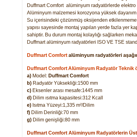
Duffmart
Comfort
alüminyum radyatörlerde elektro 
Alüminyum malzemesi korozyona yüksek dayanım 
Su içerisindeki çözünmüş oksijenden etkilenmemek
yapısı sayesinde montaj yapılan yerde fazla yer ka
sahiptir. Bu durum montaj kolaylığı sağlarken mekan
Duffmart alüminyum radyatörleri ISO VE TSE standar
Duffmart Comfort
alüminyum radyatörleri aşağıd
Duffmart Comfort Alüminyum Radyatör Teknik öz
a)
Model:
Duffmart Comfort
b)
Radyatör Yüksekliği:1500 mm
c)
Eksenler arası mesafe:1445 mm
d)
Dilim ısıtma kapasitesi:312 Kcall
e)
Isıtma Yüzeyi:1,335 m²/Dilim
f)
Dilim Derinliği:70 mm
g)
Dilim genişliği:80 mm
Duffmart Comfort
Alüminyum Radyatörlerin Üstü