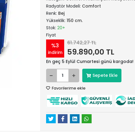
Radyatör Modeli:
Comfort
Renk:
Bej
Yükseklik:
150 cm.
Stok:
20+
Fiyat
61.742,27 TL
%3
59.890,00 TL
indirim
En geç 5 Eylül Cumartesi günü kargoda!
Sepete Ekle
Favorilerime ekle