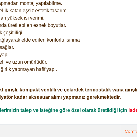
yapmadan montaj yapılabilme.
lik katan eşsiz estetik tasarım.
an yüksek ısı verimi.
rda üretilebilen esnek boyutlar.
çeşitliliği
ağlayarak elde edilen konforlu ısınma
sağlar.
yapı.
eli ve uzun ömürlüdür.
ğırlık yapmayan hafif yapı.
işli, kompakt ventilli ve çekirdek termostatik vana girişli o
dyatör kadar aksesuar alımı yapmanız gerekmektedir.
rimizin talep ve isteğine göre özel olarak üretildiği için
iad
Comfo