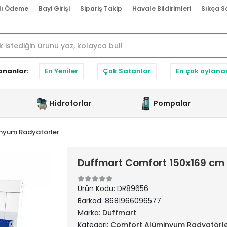
lı Ödeme
Bayi Girişi
Sipariş Takip
Havale Bildirimleri
Sıkça S
ananlar:
En Yeniler
Çok Satanlar
En çok oylana
Hidroforlar
Pompalar
nyum Radyatörler
Duffmart Comfort 150x169 cm
Ürün Kodu:
DR89656
Barkod:
8681966096577
Marka:
Duffmart
Kategori:
Comfort Alüminyum Radyatörl