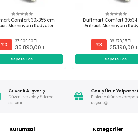
mart Comfort 30x355 cm
Duffmart Comfort 30x3
asit Alüminyum Radyatör
Antrasit Alüminyum Rad
37.000,00 TL
36.278,35 TL
%3
%3
35.890,00 TL
35.190,00 
Sepete Ekle
Sepete Ekle
Güvenli Alışveriş
Geniş Ürün Yelpazes
Güvenli ve kolay ödeme
Binlerce ürün ve kampa
sistemi
seçeneği
Kurumsal
Kategoriler