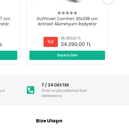
47 cm
Duffmart Comfort 30x338 cm
D
yatör
Antrasit Alüminyum Radyatör
A
35.350,51 TL
%3
TL
34.290,00 TL
Sepete Ekle
i
7 / 24 DESTEK
nya
Öneri ve şikayetlerinizi bize
iletebilirsiniz.
Bize Ulaşın