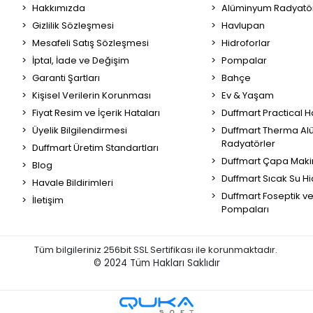
Hakkımızda
Alüminyum Radyatör
Gizlilik Sözleşmesi
Havlupan
Mesafeli Satış Sözleşmesi
Hidroforlar
İptal, İade ve Değişim
Pompalar
Garanti Şartları
Bahçe
Kişisel Verilerin Korunması
Ev & Yaşam
Fiyat Resim ve İçerik Hataları
Duffmart Practical 
Üyelik Bilgilendirmesi
Duffmart Therma A
Radyatörler
Duffmart Üretim Standartları
Duffmart Çapa Maki
Blog
Duffmart Sıcak Su Hi
Havale Bildirimleri
Duffmart Foseptik v
İletişim
Pompaları
Tüm bilgileriniz 256bit SSL Sertifikası ile korunmaktadır.
© 2024
Tüm Hakları Saklıdır