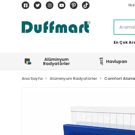
Hız
En Çok Ar
Alüminyum
Havlupan
Radyatörler
Ana Sayfa
Alüminyum Radyatörler
Comfort Alümi