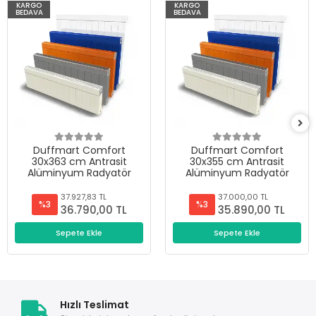
KARGO
KARGO
BEDAVA
BEDAVA
Duffmart Comfort
Duffmart Comfort
30x363 cm Antrasit
30x355 cm Antrasit
Alüminyum Radyatör
Alüminyum Radyatör
37.927,83 TL
37.000,00 TL
%3
%3
36.790,00 TL
35.890,00 TL
Sepete Ekle
Sepete Ekle
Hızlı Teslimat