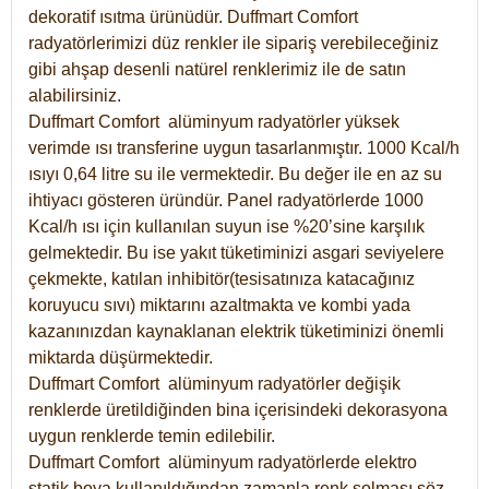
dekoratif ısıtma ürünüdür.
Duffmart Comfort
radyatörlerimizi düz renkler ile sipariş verebileceğiniz
gibi ahşap desenli natürel renklerimiz ile de satın
alabilirsiniz.
Duffmart Comfort alüminyum radyatörler yüksek
verimde ısı transferine uygun tasarlanmıştır. 1000 Kcal/h
ısıyı 0,64 litre su ile vermektedir. Bu değer ile en az su
ihtiyacı gösteren üründür. Panel radyatörlerde 1000
Kcal/h ısı için kullanılan suyun ise %20’sine karşılık
gelmektedir. Bu ise yakıt tüketiminizi asgari seviyelere
çekmekte, katılan inhibitör(tesisatınıza katacağınız
koruyucu sıvı) miktarını azaltmakta ve kombi yada
kazanınızdan kaynaklanan elektrik tüketiminizi önemli
miktarda düşürmektedir.
Duffmart Comfort alüminyum radyatörler değişik
renklerde üretildiğinden bina içerisindeki dekorasyona
uygun renklerde temin edilebilir.
Duffmart
Comfort
alüminyum radyatörlerde elektro
statik boya kullanıldığından zamanla renk solması söz