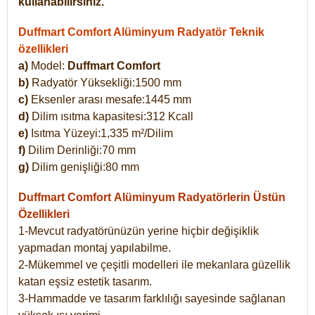
kullanabilirsiniz.
Duffmart Comfort Alüminyum Radyatör Teknik
özellikleri
a)
Model:
Duffmart Comfort
b)
Radyatör Yüksekliği:1500 mm
c)
Eksenler arası mesafe:1445 mm
d)
Dilim ısıtma kapasitesi:312 Kcall
e)
Isıtma Yüzeyi:1,335 m²/Dilim
f)
Dilim Derinliği:70 mm
g)
Dilim genişliği:80 mm
Duffmart Comfort
Alüminyum Radyatörlerin Üstün
Özellikleri
1-Mevcut radyatörünüzün yerine hiçbir değişiklik
yapmadan montaj yapılabilme.
2-Mükemmel ve çeşitli modelleri ile mekanlara güzellik
katan eşsiz estetik tasarım.
3-Hammadde ve tasarım farklılığı sayesinde sağlanan