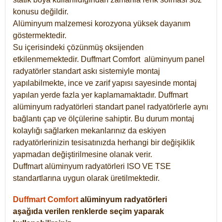
konusu değildir.
Alüminyum malzemesi korozyona yüksek dayanım
göstermektedir.
Su içerisindeki çözünmüş oksijenden
etkilenmemektedir. Duffmart
Comfort
alüminyum panel
radyatörler standart askı sistemiyle montaj
yapılabilmekte, ince ve zarif yapısı sayesinde montaj
yapılan yerde fazla yer kaplamamaktadır. Duffmart
alüminyum radyatörleri standart panel radyatörlerle aynı
bağlantı çap ve ölçülerine sahiptir. Bu durum montaj
kolaylığı sağlarken mekanlarınız da eskiyen
radyatörlerinizin tesisatınızda herhangi bir değişiklik
yapmadan değiştirilmesine olanak verir.
Duffmart alüminyum radyatörleri ISO VE TSE
standartlarına uygun olarak üretilmektedir.
Duffmart Comfort
alüminyum radyatörleri
aşağıda verilen renklerde seçim yaparak