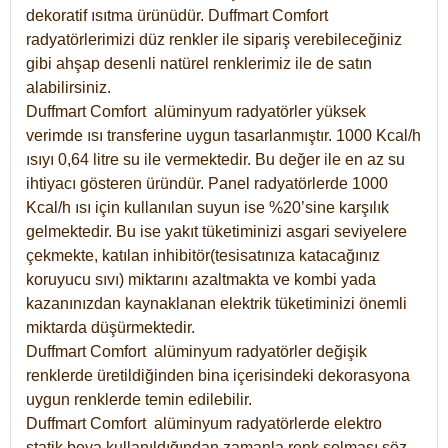
dekoratif ısıtma ürünüdür.
Duffmart Comfort
radyatörlerimizi düz renkler ile sipariş verebileceğiniz
gibi ahşap desenli natürel renklerimiz ile de satın
alabilirsiniz.
Duffmart Comfort alüminyum radyatörler yüksek
verimde ısı transferine uygun tasarlanmıştır. 1000 Kcal/h
ısıyı 0,64 litre su ile vermektedir. Bu değer ile en az su
ihtiyacı gösteren üründür. Panel radyatörlerde 1000
Kcal/h ısı için kullanılan suyun ise %20’sine karşılık
gelmektedir. Bu ise yakıt tüketiminizi asgari seviyelere
çekmekte, katılan inhibitör(tesisatınıza katacağınız
koruyucu sıvı) miktarını azaltmakta ve kombi yada
kazanınızdan kaynaklanan elektrik tüketiminizi önemli
miktarda düşürmektedir.
Duffmart Comfort alüminyum radyatörler değişik
renklerde üretildiğinden bina içerisindeki dekorasyona
uygun renklerde temin edilebilir.
Duffmart
Comfort
alüminyum radyatörlerde elektro
statik boya kullanıldığından zamanla renk solması söz