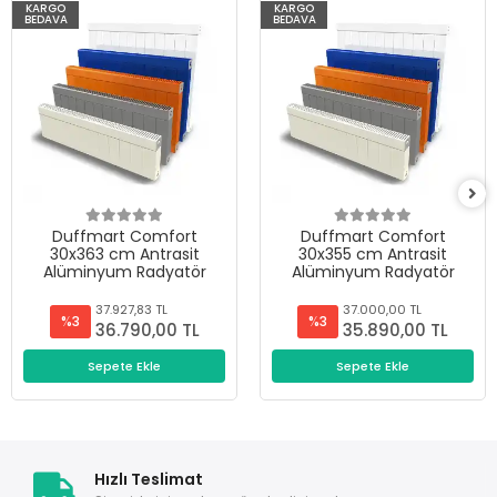
KARGO
KARGO
BEDAVA
BEDAVA
Duffmart Comfort
Duffmart Comfort
30x363 cm Antrasit
30x355 cm Antrasit
Alüminyum Radyatör
Alüminyum Radyatör
37.927,83 TL
37.000,00 TL
%3
%3
36.790,00 TL
35.890,00 TL
Sepete Ekle
Sepete Ekle
Hızlı Teslimat