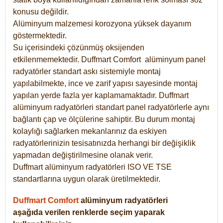
konusu değildir.
Alüminyum malzemesi korozyona yüksek dayanım
göstermektedir.
Su içerisindeki çözünmüş oksijenden
etkilenmemektedir. Duffmart
Comfort
alüminyum panel
radyatörler standart askı sistemiyle montaj
yapılabilmekte, ince ve zarif yapısı sayesinde montaj
yapılan yerde fazla yer kaplamamaktadır. Duffmart
alüminyum radyatörleri standart panel radyatörlerle aynı
bağlantı çap ve ölçülerine sahiptir. Bu durum montaj
kolaylığı sağlarken mekanlarınız da eskiyen
radyatörlerinizin tesisatınızda herhangi bir değişiklik
yapmadan değiştirilmesine olanak verir.
Duffmart alüminyum radyatörleri ISO VE TSE
standartlarına uygun olarak üretilmektedir.
Duffmart Comfort
alüminyum radyatörleri
aşağıda verilen renklerde seçim yaparak