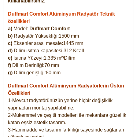
kullanabilirsiniz.
Duffmart Comfort Alüminyum Radyatör Teknik
özellikleri
a)
Model:
Duffmart Comfort
b)
Radyatör Yüksekliği:1500 mm
c)
Eksenler arası mesafe:1445 mm
d)
Dilim ısıtma kapasitesi:312 Kcall
e)
Isıtma Yüzeyi:1,335 m²/Dilim
f)
Dilim Derinliği:70 mm
g)
Dilim genişliği:80 mm
Duffmart Comfort
Alüminyum Radyatörlerin Üstün
Özellikleri
1-Mevcut radyatörünüzün yerine hiçbir değişiklik
yapmadan montaj yapılabilme.
2-Mükemmel ve çeşitli modelleri ile mekanlara güzellik
katan eşsiz estetik tasarım.
3-Hammadde ve tasarım farklılığı sayesinde sağlanan