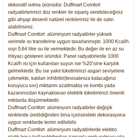
dekoratif ısıtma ürünüdür.
Duffmart Comfort
radyatörlerimizi düz renkler ile sipariş verebileceğiniz
gibi ahşap desenli natürel renklerimiz ile de satın
alabilirsiniz.
Duffmart Comfort alüminyum radyatörler yüksek
verimde ısı transferine uygun tasarlanmıştır. 1000 Kcal/h
ısıyı 0,64 litre su ile vermektedir. Bu değer ile en az su
ihtiyacı gösteren üründür. Panel radyatörlerde 1000
Kcal/h ısı için kullanılan suyun ise %20’sine karşılık
gelmektedir. Bu ise yakıt tüketiminizi asgari seviyelere
çekmekte, katılan inhibitör(tesisatınıza katacağınız
koruyucu sıvı) miktarını azaltmakta ve kombi yada
kazanınızdan kaynaklanan elektrik tüketiminizi önemli
miktarda düşürmektedir.
Duffmart Comfort alüminyum radyatörler değişik
renklerde üretildiğinden bina içerisindeki dekorasyona
uygun renklerde temin edilebilir.
Duffmart
Comfort
alüminyum radyatörlerde elektro
statik boya kullanıldığından zamanla renk solması söz