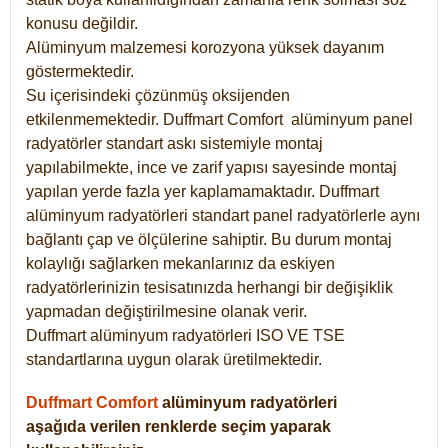
konusu değildir.
Alüminyum malzemesi korozyona yüksek dayanım
göstermektedir.
Su içerisindeki çözünmüş oksijenden
etkilenmemektedir. Duffmart
Comfort
alüminyum panel
radyatörler standart askı sistemiyle montaj
yapılabilmekte, ince ve zarif yapısı sayesinde montaj
yapılan yerde fazla yer kaplamamaktadır. Duffmart
alüminyum radyatörleri standart panel radyatörlerle aynı
bağlantı çap ve ölçülerine sahiptir. Bu durum montaj
kolaylığı sağlarken mekanlarınız da eskiyen
radyatörlerinizin tesisatınızda herhangi bir değişiklik
yapmadan değiştirilmesine olanak verir.
Duffmart alüminyum radyatörleri ISO VE TSE
standartlarına uygun olarak üretilmektedir.
Duffmart Comfort
alüminyum radyatörleri
aşağıda verilen renklerde seçim yaparak