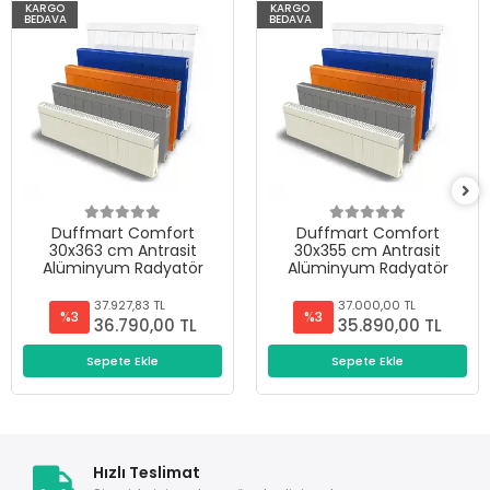
KARGO
KARGO
BEDAVA
BEDAVA
Duffmart Comfort
Duffmart Comfort
30x363 cm Antrasit
30x355 cm Antrasit
Alüminyum Radyatör
Alüminyum Radyatör
37.927,83 TL
37.000,00 TL
%3
%3
36.790,00 TL
35.890,00 TL
Sepete Ekle
Sepete Ekle
Hızlı Teslimat