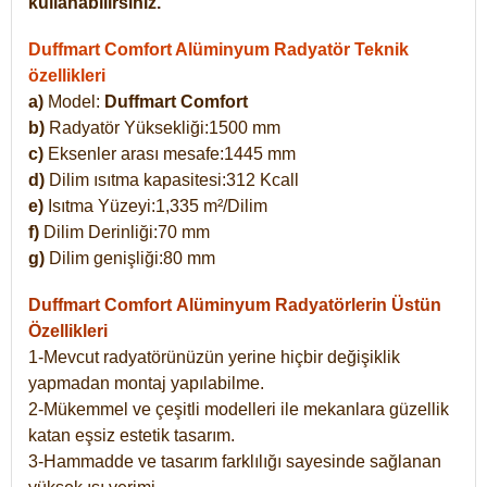
kullanabilirsiniz.
Duffmart Comfort Alüminyum Radyatör Teknik
özellikleri
a)
Model:
Duffmart Comfort
b)
Radyatör Yüksekliği:1500 mm
c)
Eksenler arası mesafe:1445 mm
d)
Dilim ısıtma kapasitesi:312 Kcall
e)
Isıtma Yüzeyi:1,335 m²/Dilim
f)
Dilim Derinliği:70 mm
g)
Dilim genişliği:80 mm
Duffmart Comfort
Alüminyum Radyatörlerin Üstün
Özellikleri
1-Mevcut radyatörünüzün yerine hiçbir değişiklik
yapmadan montaj yapılabilme.
2-Mükemmel ve çeşitli modelleri ile mekanlara güzellik
katan eşsiz estetik tasarım.
3-Hammadde ve tasarım farklılığı sayesinde sağlanan