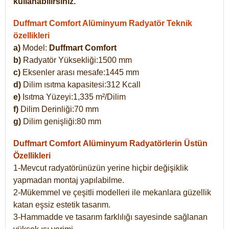
kullanabilirsiniz.
Duffmart Comfort Alüminyum Radyatör Teknik
özellikleri
a)
Model:
Duffmart Comfort
b)
Radyatör Yüksekliği:1500 mm
c)
Eksenler arası mesafe:1445 mm
d)
Dilim ısıtma kapasitesi:312 Kcall
e)
Isıtma Yüzeyi:1,335 m²/Dilim
f)
Dilim Derinliği:70 mm
g)
Dilim genişliği:80 mm
Duffmart Comfort
Alüminyum Radyatörlerin Üstün
Özellikleri
1-Mevcut radyatörünüzün yerine hiçbir değişiklik
yapmadan montaj yapılabilme.
2-Mükemmel ve çeşitli modelleri ile mekanlara güzellik
katan eşsiz estetik tasarım.
3-Hammadde ve tasarım farklılığı sayesinde sağlanan