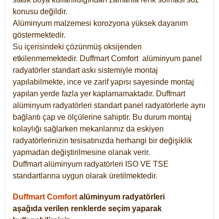
konusu değildir.
Alüminyum malzemesi korozyona yüksek dayanım
göstermektedir.
Su içerisindeki çözünmüş oksijenden
etkilenmemektedir. Duffmart
Comfort
alüminyum panel
radyatörler standart askı sistemiyle montaj
yapılabilmekte, ince ve zarif yapısı sayesinde montaj
yapılan yerde fazla yer kaplamamaktadır. Duffmart
alüminyum radyatörleri standart panel radyatörlerle aynı
bağlantı çap ve ölçülerine sahiptir. Bu durum montaj
kolaylığı sağlarken mekanlarınız da eskiyen
radyatörlerinizin tesisatınızda herhangi bir değişiklik
yapmadan değiştirilmesine olanak verir.
Duffmart alüminyum radyatörleri ISO VE TSE
standartlarına uygun olarak üretilmektedir.
Duffmart Comfort
alüminyum radyatörleri
aşağıda verilen renklerde seçim yaparak