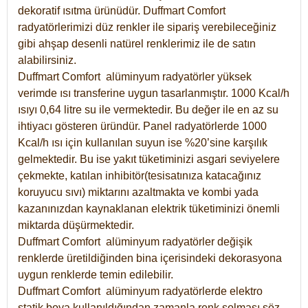
dekoratif ısıtma ürünüdür.
Duffmart Comfort
radyatörlerimizi düz renkler ile sipariş verebileceğiniz
gibi ahşap desenli natürel renklerimiz ile de satın
alabilirsiniz.
Duffmart Comfort alüminyum radyatörler yüksek
verimde ısı transferine uygun tasarlanmıştır. 1000 Kcal/h
ısıyı 0,64 litre su ile vermektedir. Bu değer ile en az su
ihtiyacı gösteren üründür. Panel radyatörlerde 1000
Kcal/h ısı için kullanılan suyun ise %20’sine karşılık
gelmektedir. Bu ise yakıt tüketiminizi asgari seviyelere
çekmekte, katılan inhibitör(tesisatınıza katacağınız
koruyucu sıvı) miktarını azaltmakta ve kombi yada
kazanınızdan kaynaklanan elektrik tüketiminizi önemli
miktarda düşürmektedir.
Duffmart Comfort alüminyum radyatörler değişik
renklerde üretildiğinden bina içerisindeki dekorasyona
uygun renklerde temin edilebilir.
Duffmart
Comfort
alüminyum radyatörlerde elektro
statik boya kullanıldığından zamanla renk solması söz