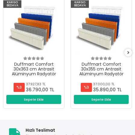
KARGO
KARGO
BEDAVA
BEDAVA
Duffmart Comfort
Duffmart Comfort
30x363 cm Antrasit
30x355 cm Antrasit
Alüminyum Radyatör
Alüminyum Radyatör
37.927,83 TL
37.000,00 TL
%3
%3
36.790,00 TL
35.890,00 TL
Sepete Ekle
Sepete Ekle
Hızlı Teslimat