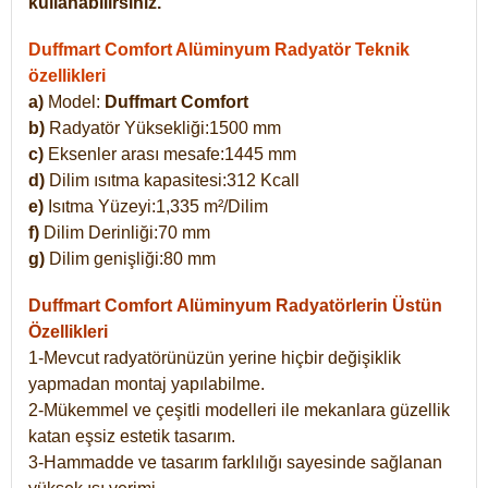
kullanabilirsiniz.
Duffmart Comfort Alüminyum Radyatör Teknik
özellikleri
a)
Model:
Duffmart Comfort
b)
Radyatör Yüksekliği:1500 mm
c)
Eksenler arası mesafe:1445 mm
d)
Dilim ısıtma kapasitesi:312 Kcall
e)
Isıtma Yüzeyi:1,335 m²/Dilim
f)
Dilim Derinliği:70 mm
g)
Dilim genişliği:80 mm
Duffmart Comfort
Alüminyum Radyatörlerin Üstün
Özellikleri
1-Mevcut radyatörünüzün yerine hiçbir değişiklik
yapmadan montaj yapılabilme.
2-Mükemmel ve çeşitli modelleri ile mekanlara güzellik
katan eşsiz estetik tasarım.
3-Hammadde ve tasarım farklılığı sayesinde sağlanan