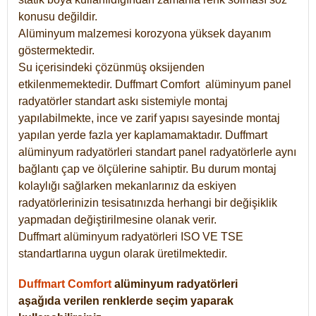
konusu değildir.
Alüminyum malzemesi korozyona yüksek dayanım
göstermektedir.
Su içerisindeki çözünmüş oksijenden
etkilenmemektedir. Duffmart
Comfort
alüminyum panel
radyatörler standart askı sistemiyle montaj
yapılabilmekte, ince ve zarif yapısı sayesinde montaj
yapılan yerde fazla yer kaplamamaktadır. Duffmart
alüminyum radyatörleri standart panel radyatörlerle aynı
bağlantı çap ve ölçülerine sahiptir. Bu durum montaj
kolaylığı sağlarken mekanlarınız da eskiyen
radyatörlerinizin tesisatınızda herhangi bir değişiklik
yapmadan değiştirilmesine olanak verir.
Duffmart alüminyum radyatörleri ISO VE TSE
standartlarına uygun olarak üretilmektedir.
Duffmart Comfort
alüminyum radyatörleri
aşağıda verilen renklerde seçim yaparak