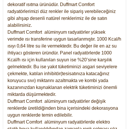
dekoratif ısıtma ürünüdür.
Duffmart Comfort
radyatörlerimizi düz renkler ile sipariş verebileceğiniz
gibi ahşap desenli natürel renklerimiz ile de satın
alabilirsiniz.
Duffmart Comfort alüminyum radyatörler yüksek
verimde ısı transferine uygun tasarlanmıştır. 1000 Kcal/h
ısıyı 0,64 litre su ile vermektedir. Bu değer ile en az su
ihtiyacı gösteren üründür. Panel radyatörlerde 1000
Kcal/h ısı için kullanılan suyun ise %20’sine karşılık
gelmektedir. Bu ise yakıt tüketiminizi asgari seviyelere
çekmekte, katılan inhibitör(tesisatınıza katacağınız
koruyucu sıvı) miktarını azaltmakta ve kombi yada
kazanınızdan kaynaklanan elektrik tüketiminizi önemli
miktarda düşürmektedir.
Duffmart Comfort alüminyum radyatörler değişik
renklerde üretildiğinden bina içerisindeki dekorasyona
uygun renklerde temin edilebilir.
Duffmart
Comfort
alüminyum radyatörlerde elektro
statik boya kullanıldığından zamanla renk solması söz