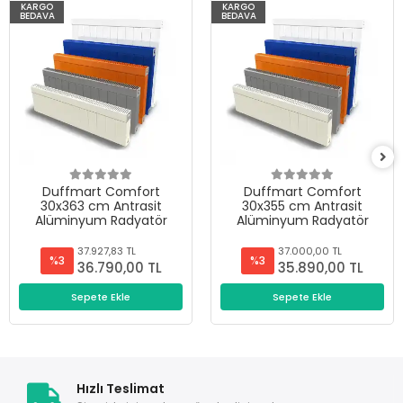
KARGO
KARGO
BEDAVA
BEDAVA
Duffmart Comfort
Duffmart Comfort
30x363 cm Antrasit
30x355 cm Antrasit
Alüminyum Radyatör
Alüminyum Radyatör
37.927,83 TL
37.000,00 TL
%3
%3
36.790,00 TL
35.890,00 TL
Sepete Ekle
Sepete Ekle
Hızlı Teslimat