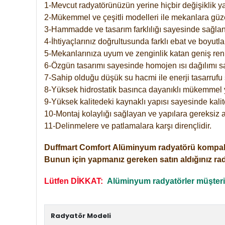
1-Mevcut radyatörünüzün yerine hiçbir değişiklik 
2-Mükemmel ve çeşitli modelleri ile mekanlara güzel
3-Hammadde ve tasarım farklılığı sayesinde sağlan
4-İhtiyaçlarınız doğrultusunda farklı ebat ve boyutla
5-Mekanlarınıza uyum ve zenginlik katan geniş renk 
6-Özgün tasarımı sayesinde homojen ısı dağılımı s
7-Sahip olduğu düşük su hacmi ile enerji tasarrufu 
8-Yüksek hidrostatik basınca dayanıklı mükemmel 
9-Yüksek kalitedeki kaynaklı yapısı sayesinde kalit
10-Montaj kolaylığı sağlayan ve yapılara gereksiz a
11-Delinmelere ve patlamalara karşı dirençlidir.
Duffmart
Comfort
Alüminyum radyatörü kompakt gir
Bunun için yapmanız gereken satın aldığınız ra
Lütfen DİKKAT:
Alüminyum radyatörler müşterile
Radyatör Modeli