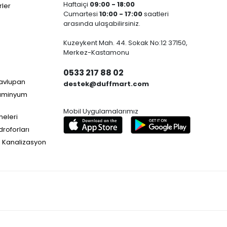
Haftaiçi
09:00 - 18:00
ler
Cumartesi
10:00 - 17:00
saatleri
arasında ulaşabilirsiniz.
Kuzeykent Mah. 44. Sokak No:12 37150,
Merkez-Kastamonu
0533 217 88 02
Havlupan
destek@duffmart.com
lüminyum
Mobil Uygulamalarımız
neleri
droforları
e Kanalizasyon