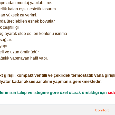
yapmadan montaj yapılabilme.
lik katan eşsiz estetik tasarım.
an yüksek ısı verimi.
rda üretilebilen esnek boyutlar.
çeşitliliği
ağlayarak elde edilen konforlu ısınma
sağlar.
yapı.
eli ve uzun ömürlüdür.
ğırlık yapmayan hafif yapı.
işli, kompakt ventilli ve çekirdek termostatik vana girişli o
dyatör kadar aksesuar alımı yapmanız gerekmektedir.
rimizin talep ve isteğine göre özel olarak üretildiği için
iad
Comfort