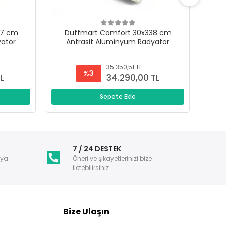
47 cm
Duffmart Comfort 30x338 cm
D
yatör
Antrasit Alüminyum Radyatör
A
35.350,51 TL
%3
TL
34.290,00 TL
Sepete Ekle
i
7 / 24 DESTEK
nya
Öneri ve şikayetlerinizi bize
iletebilirsiniz.
Bize Ulaşın