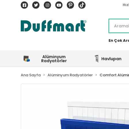
Hız
En Çok Ar
Alüminyum
Havlupan
Radyatörler
Ana Sayfa
Alüminyum Radyatörler
Comfort Alümi