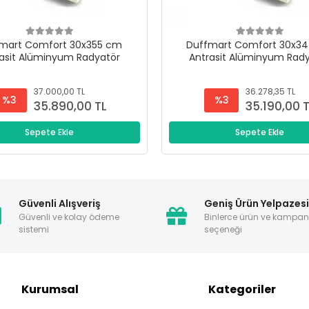
mart Comfort 30x355 cm
Duffmart Comfort 30x3
asit Alüminyum Radyatör
Antrasit Alüminyum Rad
37.000,00 TL
36.278,35 TL
%3
%3
35.890,00 TL
35.190,00 
Sepete Ekle
Sepete Ekle
Güvenli Alışveriş
Geniş Ürün Yelpazes
Güvenli ve kolay ödeme
Binlerce ürün ve kampa
sistemi
seçeneği
Kurumsal
Kategoriler