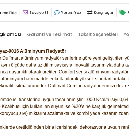
Tavsiye Et
Yorum Yaz
Karşılaştır
rime Ekle
çıklaması
Garanti ve Teslimat
Taksit Seçenekleri
Yo
Beyaz-9016 Alüminyum Radyatör
Duffmart alüminyum radyatör serilerine göre yeni geliştirilen yü
ynı ölçüde daha az dilim sayısıyla, inovatif tasarımıyla daha az
ca dayanıklı olarak üretilen Comfort serisi alüminyum radyatörle
alüminyum ham maddeler kullanılarak yüksek standartlardaki imal
koratif ısıtma ürünüdür.
Duffmart Comfort radyatörlerimizi düz re
de ısı transferine uygun tasarlanmıştır. 1000 Kcal/h ısıyı 0,64 l
Kcal/h ısı için kullanılan suyun ise %20’sine karşılık gelmektedir
z koruyucu sıvı) miktarını azaltmakta ve kombi yada kazanınızdan
klerde üretildiğinden bina içerisindeki dekorasyona uygun renkl