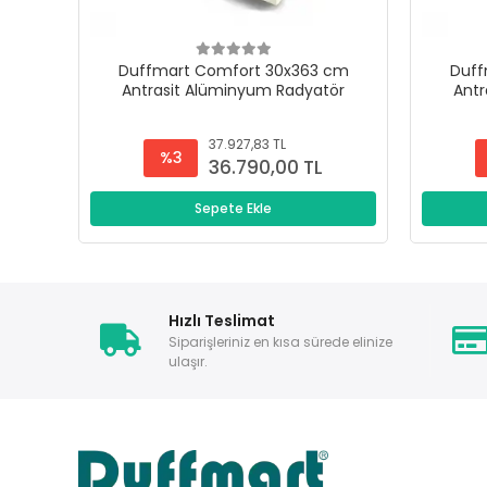
Duffmart Comfort 30x363 cm
Duff
Antrasit Alüminyum Radyatör
Antr
37.927,83 TL
%3
36.790,00 TL
Sepete Ekle
Hızlı Teslimat
Siparişleriniz en kısa sürede elinize
ulaşır.