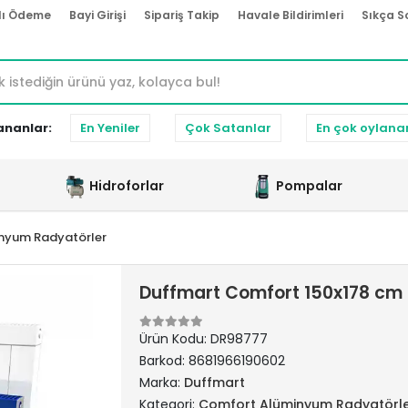
lı Ödeme
Bayi Girişi
Sipariş Takip
Havale Bildirimleri
Sıkça S
ananlar:
En Yeniler
Çok Satanlar
En çok oylana
Hidroforlar
Pompalar
nyum Radyatörler
Duffmart Comfort 150x178 cm
Ürün Kodu:
DR98777
Barkod:
8681966190602
Marka:
Duffmart
Kategori:
Comfort Alüminyum Radyatörl