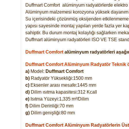
Duffmart
Comfort
alüminyum radyatörlerde elektro 
Alüminyum malzemesi korozyona yüksek dayanım 
Su içerisindeki çözünmüş oksijenden etkilenmemek
yapısı sayesinde montaj yapılan yerde fazla yer ka
sahiptir. Bu durum montaj kolaylığı sağlarken mekan
Duffmart alüminyum radyatörleri ISO VE TSE standar
Duffmart Comfort
alüminyum radyatörleri aşağıd
Duffmart Comfort Alüminyum Radyatör Teknik öz
a)
Model:
Duffmart Comfort
b)
Radyatör Yüksekliği:1500 mm
c)
Eksenler arası mesafe:1445 mm
d)
Dilim ısıtma kapasitesi:312 Kcall
e)
Isıtma Yüzeyi:1,335 m²/Dilim
f)
Dilim Derinliği:70 mm
g)
Dilim genişliği:80 mm
Duffmart Comfort
Alüminyum Radyatörlerin Üstü