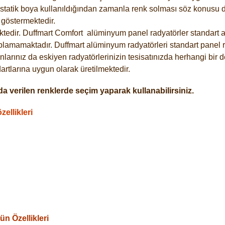
statik boya kullanıldığından zamanla renk solması söz konusu de
göstermektedir.
tedir. Duffmart
Comfort
alüminyum panel radyatörler standart as
plamamaktadır. Duffmart alüminyum radyatörleri standart panel ra
larınız da eskiyen radyatörlerinizin tesisatınızda herhangi bir d
tlarına uygun olarak üretilmektedir.
a verilen renklerde seçim yaparak kullanabilirsiniz.
ellikleri
n Özellikleri