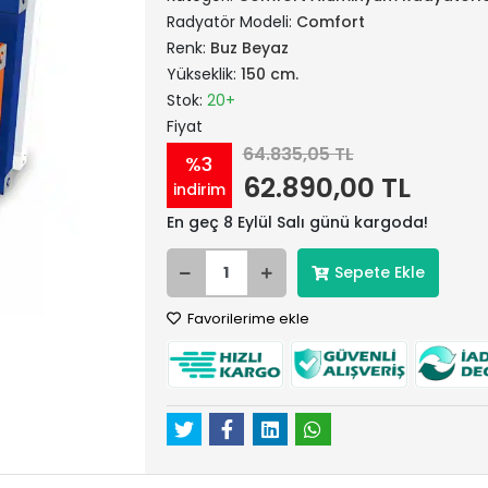
Radyatör Modeli:
Comfort
Renk:
Buz Beyaz
Yükseklik:
150 cm.
Stok:
20+
Fiyat
64.835,05 TL
%3
62.890,00 TL
indirim
En geç 8 Eylül Salı günü kargoda!
Sepete Ekle
Favorilerime ekle