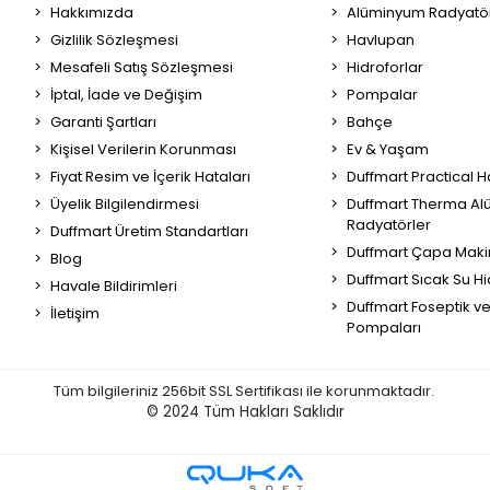
Hakkımızda
Alüminyum Radyatör
Gizlilik Sözleşmesi
Havlupan
Mesafeli Satış Sözleşmesi
Hidroforlar
İptal, İade ve Değişim
Pompalar
Garanti Şartları
Bahçe
Kişisel Verilerin Korunması
Ev & Yaşam
Fiyat Resim ve İçerik Hataları
Duffmart Practical 
Üyelik Bilgilendirmesi
Duffmart Therma A
Radyatörler
Duffmart Üretim Standartları
Duffmart Çapa Maki
Blog
Duffmart Sıcak Su Hi
Havale Bildirimleri
Duffmart Foseptik v
İletişim
Pompaları
Tüm bilgileriniz 256bit SSL Sertifikası ile korunmaktadır.
© 2024
Tüm Hakları Saklıdır