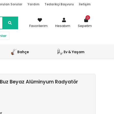
orulan Sorular
Yardım
Tedarikçi Başvuru
İletişim
0
Favorilerim
Hesabım
Sepetim
nlar
Bahçe
Ev & Yaşam
 Buz Beyaz Alüminyum Radyatör
er