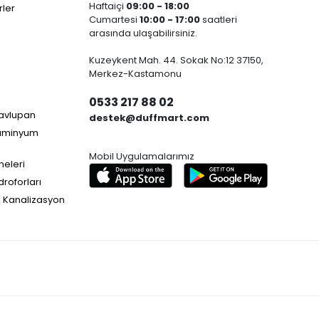
Haftaiçi
09:00 - 18:00
ler
Cumartesi
10:00 - 17:00
saatleri
arasında ulaşabilirsiniz.
Kuzeykent Mah. 44. Sokak No:12 37150,
Merkez-Kastamonu
0533 217 88 02
Havlupan
destek@duffmart.com
lüminyum
Mobil Uygulamalarımız
neleri
droforları
e Kanalizasyon