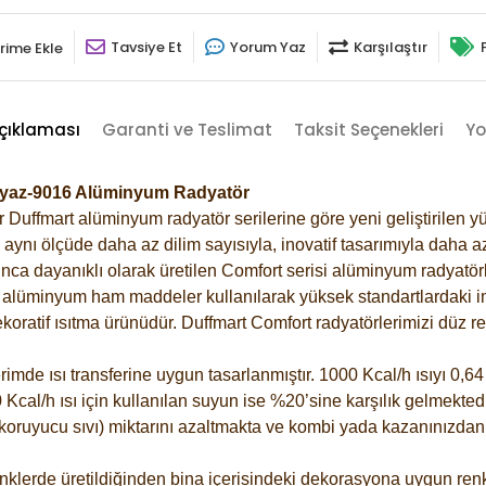
Tavsiye Et
Yorum Yaz
Karşılaştır
rime Ekle
çıklaması
Garanti ve Teslimat
Taksit Seçenekleri
Yo
Beyaz-9016 Alüminyum Radyatör
Duffmart alüminyum radyatör serilerine göre yeni geliştirilen yü
ynı ölçüde daha az dilim sayısıyla, inovatif tasarımıyla daha az
ca dayanıklı olarak üretilen Comfort serisi alüminyum radyatörle
alüminyum ham maddeler kullanılarak yüksek standartlardaki imal
koratif ısıtma ürünüdür.
Duffmart Comfort radyatörlerimizi düz re
de ısı transferine uygun tasarlanmıştır. 1000 Kcal/h ısıyı 0,64 l
Kcal/h ısı için kullanılan suyun ise %20’sine karşılık gelmektedir
z koruyucu sıvı) miktarını azaltmakta ve kombi yada kazanınızdan
klerde üretildiğinden bina içerisindeki dekorasyona uygun renkl