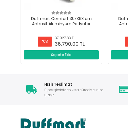
Duffmart Comfort 30x363 cm
Duff
Antrasit Alüminyum Radyatör
Antr
37.927,83 TL
%3
36.790,00 TL
Sepete Ekle
Hızlı Teslimat
Siparişleriniz en kısa sürede elinize
ulaşır.