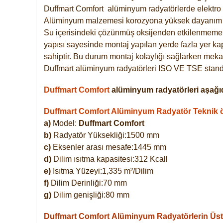
Duffmart
Comfort
alüminyum radyatörlerde elektro 
Alüminyum malzemesi korozyona yüksek dayanım 
Su içerisindeki çözünmüş oksijenden etkilenmemek
yapısı sayesinde montaj yapılan yerde fazla yer ka
sahiptir. Bu durum montaj kolaylığı sağlarken mekan
Duffmart alüminyum radyatörleri ISO VE TSE standar
Duffmart Comfort
alüminyum radyatörleri aşağıd
Duffmart Comfort Alüminyum Radyatör Teknik öz
a)
Model:
Duffmart Comfort
b)
Radyatör Yüksekliği:1500 mm
c)
Eksenler arası mesafe:1445 mm
d)
Dilim ısıtma kapasitesi:312 Kcall
e)
Isıtma Yüzeyi:1,335 m²/Dilim
f)
Dilim Derinliği:70 mm
g)
Dilim genişliği:80 mm
Duffmart Comfort
Alüminyum Radyatörlerin Üstü