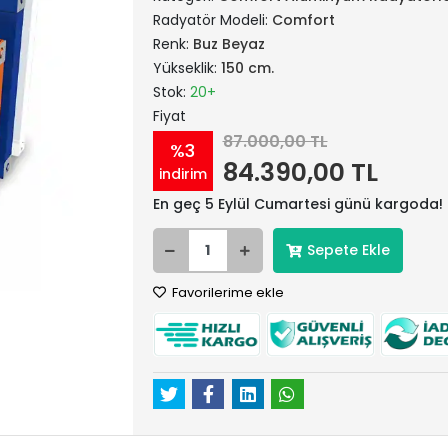
Radyatör Modeli:
Comfort
Renk:
Buz Beyaz
Yükseklik:
150 cm.
Stok:
20+
Fiyat
87.000,00 TL
%3
84.390,00 TL
indirim
En geç 5 Eylül Cumartesi günü kargoda!
Sepete Ekle
Favorilerime ekle