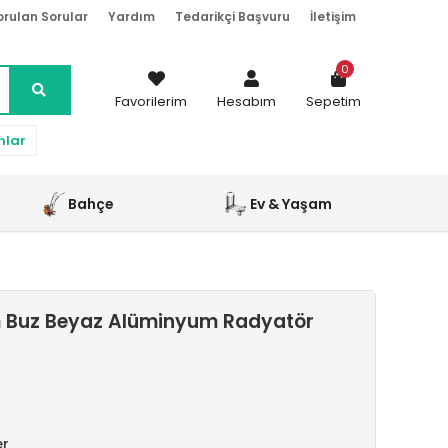
orulan Sorular
Yardım
Tedarikçi Başvuru
İletişim
0
Favorilerim
Hesabım
Sepetim
nlar
Bahçe
Ev & Yaşam
 Buz Beyaz Alüminyum Radyatör
er