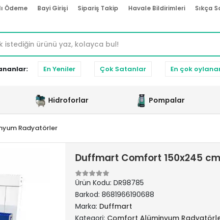
lı Ödeme
Bayi Girişi
Sipariş Takip
Havale Bildirimleri
Sıkça S
ananlar:
En Yeniler
Çok Satanlar
En çok oylana
Hidroforlar
Pompalar
nyum Radyatörler
Duffmart Comfort 150x245 cm
Ürün Kodu:
DR98785
Barkod:
8681966190688
Marka:
Duffmart
Kategori:
Comfort Alüminyum Radyatörl