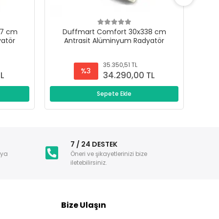
47 cm
Duffmart Comfort 30x338 cm
D
yatör
Antrasit Alüminyum Radyatör
A
35.350,51 TL
%3
TL
34.290,00 TL
Sepete Ekle
i
7 / 24 DESTEK
nya
Öneri ve şikayetlerinizi bize
iletebilirsiniz.
Bize Ulaşın