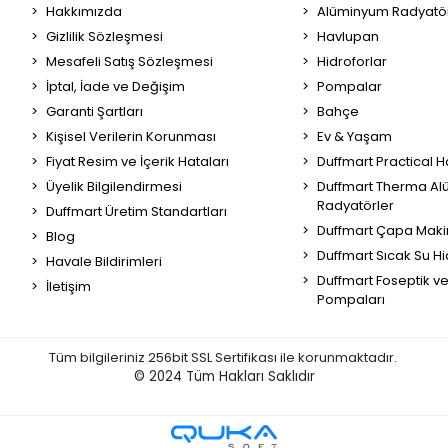
Hakkımızda
Alüminyum Radyatör
Gizlilik Sözleşmesi
Havlupan
Mesafeli Satış Sözleşmesi
Hidroforlar
İptal, İade ve Değişim
Pompalar
Garanti Şartları
Bahçe
Kişisel Verilerin Korunması
Ev & Yaşam
Fiyat Resim ve İçerik Hataları
Duffmart Practical 
Üyelik Bilgilendirmesi
Duffmart Therma A
Radyatörler
Duffmart Üretim Standartları
Duffmart Çapa Maki
Blog
Duffmart Sıcak Su Hi
Havale Bildirimleri
Duffmart Foseptik v
İletişim
Pompaları
Tüm bilgileriniz 256bit SSL Sertifikası ile korunmaktadır.
© 2024
Tüm Hakları Saklıdır