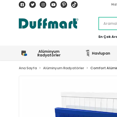
Hız
En Çok Ar
Alüminyum
Havlupan
Radyatörler
Ana Sayfa
Alüminyum Radyatörler
Comfort Alümi