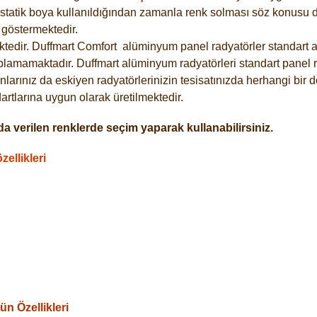
statik boya kullanıldığından zamanla renk solması söz konusu de
göstermektedir.
tedir. Duffmart
Comfort
alüminyum panel radyatörler standart as
plamamaktadır. Duffmart alüminyum radyatörleri standart panel ra
larınız da eskiyen radyatörlerinizin tesisatınızda herhangi bir d
tlarına uygun olarak üretilmektedir.
a verilen renklerde seçim yaparak kullanabilirsiniz.
ellikleri
n Özellikleri