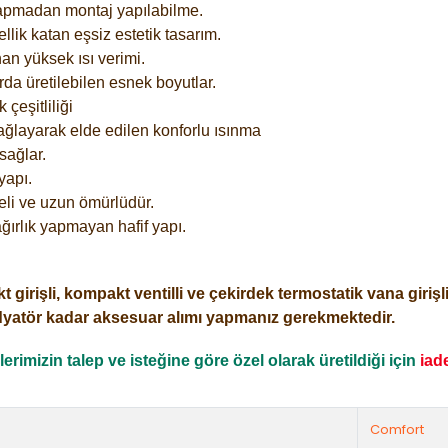
yapmadan montaj yapılabilme.
lik katan eşsiz estetik tasarım.
an yüksek ısı verimi.
rda üretilebilen esnek boyutlar.
çeşitliliği
ağlayarak elde edilen konforlu ısınma
sağlar.
yapı.
eli ve uzun ömürlüdür.
ğırlık yapmayan hafif yapı.
işli, kompakt ventilli ve çekirdek termostatik vana girişli o
dyatör kadar aksesuar alımı yapmanız gerekmektedir.
rimizin talep ve isteğine göre özel olarak üretildiği için
iad
Comfort