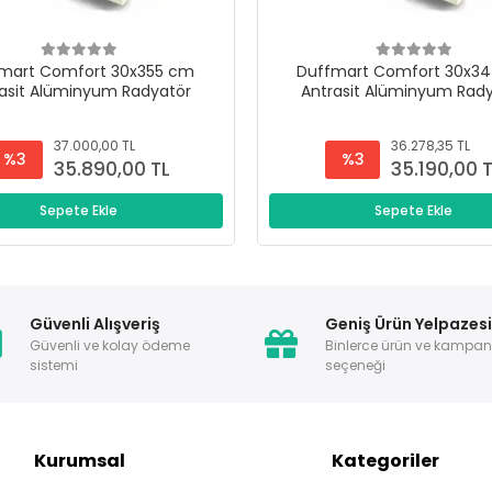
mart Comfort 30x355 cm
Duffmart Comfort 30x3
asit Alüminyum Radyatör
Antrasit Alüminyum Rad
37.000,00 TL
36.278,35 TL
%3
%3
35.890,00 TL
35.190,00 
Sepete Ekle
Sepete Ekle
Güvenli Alışveriş
Geniş Ürün Yelpazes
Güvenli ve kolay ödeme
Binlerce ürün ve kampa
sistemi
seçeneği
Kurumsal
Kategoriler