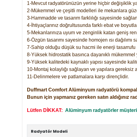
1-Mevcut radyatörünüzün yerine hiçbir değişiklik 
2-Mükemmel ve çeşitli modelleri ile mekanlara güzel
3-Hammadde ve tasarım farklılığı sayesinde sağlan
4-İhtiyaçlarınız doğrultusunda farklı ebat ve boyutla
5-Mekanlarınıza uyum ve zenginlik katan geniş renk 
6-Özgün tasarımı sayesinde homojen ısı dağılımı s
7-Sahip olduğu düşük su hacmi ile enerji tasarrufu 
8-Yüksek hidrostatik basınca dayanıklı mükemmel 
9-Yüksek kalitedeki kaynaklı yapısı sayesinde kalit
10-Montaj kolaylığı sağlayan ve yapılara gereksiz a
11-Delinmelere ve patlamalara karşı dirençlidir.
Duffmart
Comfort
Alüminyum radyatörü kompakt gir
Bunun için yapmanız gereken satın aldığınız ra
Lütfen DİKKAT:
Alüminyum radyatörler müşterile
Radyatör Modeli